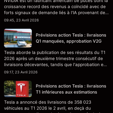
NVIDIA est un fabricant américain de puces dont la
croissance record des revenus a coïncidé avec de
forts signaux de demande liés à l'IA provenant de
partenaires clés de la chaîne d'approvisionnement,
09:45, 23 Avril 2026
notamment TSMC et ASML. Les performances
passées ne préjugent pas des résultats futurs.
Prévisions action Tesla : livraisons
Q1 manquées, approbation V2G
Tesla aborde la publication de ses résultats du T1
2026 après un deuxième trimestre consécutif de
livraisons décevantes, tandis que l'approbation en
Californie d'un programme V2G pour le Cybertruck
09:17, 23 Avril 2026
ajoute un nouveau développement à son activité
énergétique.
Prévisions action Tesla : livraisons
T1 inférieures aux estimations
Tesla a annoncé des livraisons de 358 023
véhicules au T1 2026 le 2 avril, en deçà du