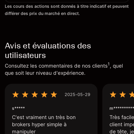
Les cours des actions sont donnés à titre indicatif et peuvent
différer des prix du marché en direct.
Avis et évaluations des
utilisateurs
1
Consultez les commentaires de nos clients
, quel
que soit leur niveau d'expérience.
2025-05-29
s*****
m*********
C'est vraiment un très bon
Très facile
brokers hyper simple à
client imp
manipuler
de tête, j