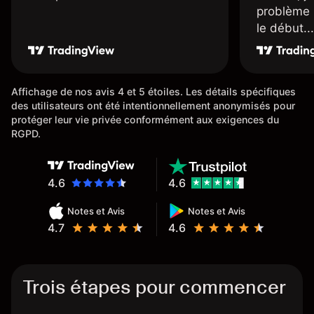
problème 
le début...
Affichage de nos avis 4 et 5 étoiles. Les détails spécifiques
des utilisateurs ont été intentionnellement anonymisés pour
protéger leur vie privée conformément aux exigences du
RGPD.
4.6
4.6
Notes et Avis
Notes et Avis
4.7
4.6
Trois étapes pour commencer