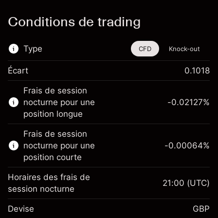
Conditions de trading
Type
CFD
Knock-out
Écart
0.1018
Cet instrument financier est disponible pour
Frais de session
le trading via les CFD et les Knock-outs.
nocturne pour une
-0.02127
%
En savoir plus sur :
position longue
CFD
Frais de session
Knock-outs
nocturne pour une
-0.00064
%
position courte
Horaires des frais de
21:00
(UTC)
session nocturne
Marge. Votre
£1,000.00
Devise
GBP
investissement