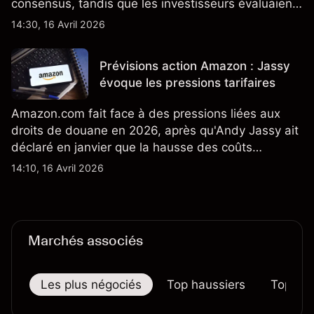
consensus, tandis que les investisseurs évaluaient
également la croissance des stocks et les projets
14:30, 16 Avril 2026
de modèles de VE à moindre coût, dont un
nouveau SUV. Découvrez les objectifs de cours
Prévisions action Amazon : Jassy
TSLA d'analystes tiers.
évoque les pressions tarifaires
Amazon.com fait face à des pressions liées aux
droits de douane en 2026, après qu'Andy Jassy ait
déclaré en janvier que la hausse des coûts
d'importation commençait à se répercuter sur
14:10, 16 Avril 2026
certains prix. Les performances passées ne
préjugent pas des résultats futurs.
Marchés associés
Les plus négociés
Top haussiers
Top bai