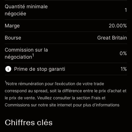
Ajustement des fonds de
Quantité minimale
-0.021273
1
overnight
négociée
Marge. Votre
%
£1,000.00
Frais sur la valeur totale de la
investissement
(-£1.06)
position
Marge
20.00
%
Ajustement des fonds
Taille de la position avec effet de levier
-0.000645
Bourse
de overnight
Great Britain
~
£5,000.00
%
Frais sur la valeur totale de la
Valeur nominale avec effet de levier
(-£0.03)
Commission sur la
position
0%
~
£4,000.00
1
négociation
Taille de la position avec effet de levier
~
£5,000.00
Prime de stop garanti
1
%
Vers la plateforme
Valeur nominale avec effet de levier
~
£4,000.00
1
Notre rémunération pour l’exécution de votre trade
correspond au spread, soit la différence entre le prix d’achat et
le prix de vente. Veuillez consulter la section
Frais et
Vers la plateforme
'Tarifs et Frais
Commissions
sur notre site internet pour plus d’informations
Chiffres clés