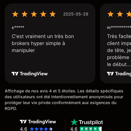
2025-05-29
s*****
m*********
C'est vraiment un très bon
Très facile
brokers hyper simple à
client imp
manipuler
de tête, j
problème 
le début...
Affichage de nos avis 4 et 5 étoiles. Les détails spécifiques
des utilisateurs ont été intentionnellement anonymisés pour
protéger leur vie privée conformément aux exigences du
RGPD.
4.6
4.6