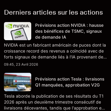
Derniers articles sur les actions
Prévisions action NVIDIA : hausse
des bénéfices de TSMC, signaux
de demande IA
NVIDIA est un fabricant américain de puces dont la
croissance record des revenus a coïncidé avec de
forts signaux de demande liés à l'IA provenant de
partenaires clés de la chaîne d'approvisionnement,
09:45, 23 Avril 2026
notamment TSMC et ASML. Les performances
passées ne préjugent pas des résultats futurs.
Prévisions action Tesla : livraisons
Q1 manquées, approbation V2G
Tesla aborde la publication de ses résultats du T1
2026 après un deuxième trimestre consécutif de
livraisons décevantes, tandis que l'approbation en