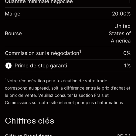
Quantité minimale négociée
1
Ajustement des fonds de
Marge. Votre
-0.02154
$1,000.00
Marge
overnight
20.00
%
investissement
%
Frais sur la valeur totale de la
(-$1.08)
Ajustement des fonds de
United
position
-0.000682
Bourse
overnight
States of
Taille de la position avec effet de levier
%
Frais sur la valeur totale de la
America
~
$5,000.00
(-$0.03)
position
Valeur nominale avec effet de levier
1
Commission sur la négociation
0%
Taille de la position avec effet de levier
~
$4,000.00
~
$5,000.00
Prime de stop garanti
1
%
Valeur nominale avec effet de levier
Vers la plateforme
~
$4,000.00
1
Notre rémunération pour l’exécution de votre trade
correspond au spread, soit la différence entre le prix d’achat et
le prix de vente. Veuillez consulter la section
Frais et
Vers la plateforme
'Tarifs et Frais
Commissions
sur notre site internet pour plus d’informations
Chiffres clés