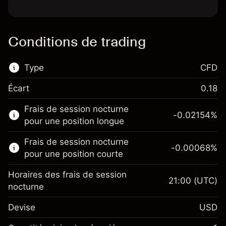
Conditions de trading
Type
CFD
Écart
0.18
Ce marché financier est disponible pour le
Frais de session nocturne
trading de CFD.
-0.02154
%
pour une position longue
En savoir plus sur :
Frais de session nocturne
-0.00068
%
CFD
pour une position courte
Horaires des frais de session
21:00
(UTC)
nocturne
Devise
USD
Marge. Votre
$1,000.00
investissement