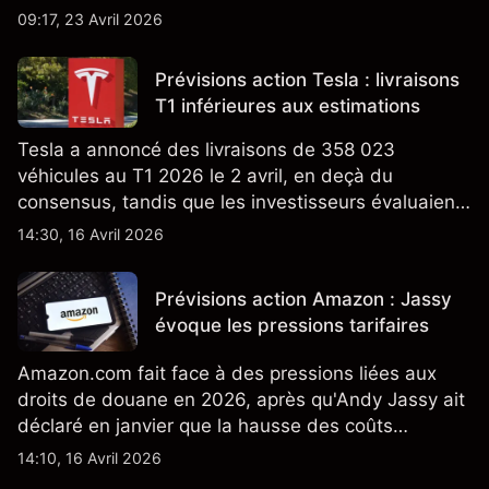
Californie d'un programme V2G pour le Cybertruck
09:17, 23 Avril 2026
ajoute un nouveau développement à son activité
énergétique.
Prévisions action Tesla : livraisons
T1 inférieures aux estimations
Tesla a annoncé des livraisons de 358 023
véhicules au T1 2026 le 2 avril, en deçà du
consensus, tandis que les investisseurs évaluaient
également la croissance des stocks et les projets
14:30, 16 Avril 2026
de modèles de VE à moindre coût, dont un
nouveau SUV. Découvrez les objectifs de cours
Prévisions action Amazon : Jassy
TSLA d'analystes tiers.
évoque les pressions tarifaires
Amazon.com fait face à des pressions liées aux
droits de douane en 2026, après qu'Andy Jassy ait
déclaré en janvier que la hausse des coûts
d'importation commençait à se répercuter sur
14:10, 16 Avril 2026
certains prix. Les performances passées ne