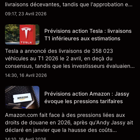
livraisons décevantes, tandis que l'approbation en
Californie d'un programme V2G pour le Cybertruck
09:17, 23 Avril 2026
ajoute un nouveau développement à son activité
énergétique.
Prévisions action Tesla : livraisons
T1 inférieures aux estimations
Tesla a annoncé des livraisons de 358 023
véhicules au T1 2026 le 2 avril, en deçà du
consensus, tandis que les investisseurs évaluaient
également la croissance des stocks et les projets
14:30, 16 Avril 2026
de modèles de VE à moindre coût, dont un
nouveau SUV. Découvrez les objectifs de cours
Prévisions action Amazon : Jassy
TSLA d'analystes tiers.
évoque les pressions tarifaires
Amazon.com fait face à des pressions liées aux
droits de douane en 2026, après qu'Andy Jassy ait
déclaré en janvier que la hausse des coûts
d'importation commençait à se répercuter sur
14:10, 16 Avril 2026