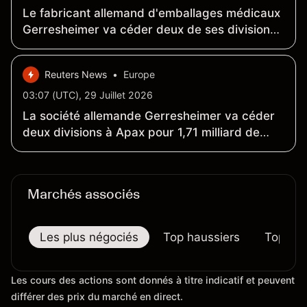
Le fabricant allemand d'emballages médicaux
Gerresheimer va céder deux de ses divisions
à Apax pour 1,71 milliard de dollars
Reuters News
•
Europe
03:07 (UTC), 29 Juillet 2026
La société allemande Gerresheimer va céder
deux divisions à Apax pour 1,71 milliard de
dollars, dette comprise
Marchés associés
Les plus négociés
Top haussiers
Top bai
Les cours des actions sont donnés à titre indicatif et peuvent
différer des prix du marché en direct.