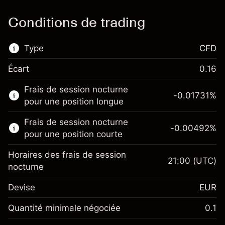
Conditions de trading
Type
CFD
Écart
0.16
Ce marché financier est disponible pour le
Frais de session nocturne
trading de CFD.
-0.01731
%
pour une position longue
En savoir plus sur :
Frais de session nocturne
-0.00492
%
CFD
pour une position courte
Horaires des frais de session
21:00
(UTC)
nocturne
Devise
EUR
Marge. Votre
€1,000.00
investissement
Quantité minimale négociée
0.1
Ajustement des fonds de
Marge. Votre
-0.017307