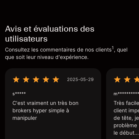
Avis et évaluations des
utilisateurs
1
Consultez les commentaires de nos clients
, quel
que soit leur niveau d'expérience.
2025-05-29
s*****
m*********
C'est vraiment un très bon
Très facile
brokers hyper simple à
client imp
manipuler
de tête, j
problème 
le début...