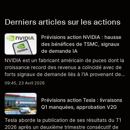
Derniers articles sur les actions
Prévisions action NVIDIA : hausse
des bénéfices de TSMC, signaux
de demande IA
NVIDIA est un fabricant américain de puces dont la
croissance record des revenus a coïncidé avec de
forts signaux de demande liés à l'IA provenant de
partenaires clés de la chaîne d'approvisionnement,
09:45, 23 Avril 2026
notamment TSMC et ASML. Les performances
passées ne préjugent pas des résultats futurs.
Prévisions action Tesla : livraisons
Q1 manquées, approbation V2G
Tesla aborde la publication de ses résultats du T1
2026 après un deuxième trimestre consécutif de