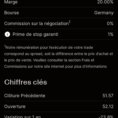
€1,000.00
Marge
overnight
20.00
%
investissement
%
Frais sur la valeur totale de la
(-€0.87)
Bourse
Ajustement des fonds de
Germany
position
-0.004915
overnight
Taille de la position avec effet de levier
%
1
Commission sur la négociation
0%
Frais sur la valeur totale de la
~
€5,000.00
(-€0.25)
position
Valeur nominale avec effet de levier
Prime de stop garanti
1
%
Taille de la position avec effet de levier
~
€4,000.00
~
€5,000.00
1
Notre rémunération pour l’exécution de votre trade
Valeur nominale avec effet de levier
correspond au spread, soit la différence entre le prix d’achat et
Vers la plateforme
~
€4,000.00
le prix de vente. Veuillez consulter la section
Frais et
'Tarifs et Frais
Commissions
sur notre site internet pour plus d’informations
Vers la plateforme
Chiffres clés
Clôture Précédente
51.57
Ouverture
52.12
Variation sur 1 an
-23.8%