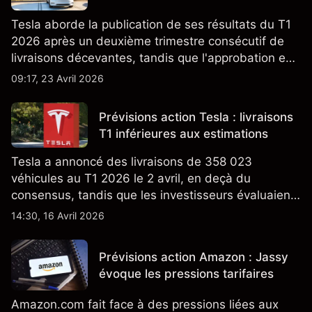
Tesla aborde la publication de ses résultats du T1
2026 après un deuxième trimestre consécutif de
livraisons décevantes, tandis que l'approbation en
Californie d'un programme V2G pour le Cybertruck
09:17, 23 Avril 2026
ajoute un nouveau développement à son activité
énergétique.
Prévisions action Tesla : livraisons
T1 inférieures aux estimations
Tesla a annoncé des livraisons de 358 023
véhicules au T1 2026 le 2 avril, en deçà du
consensus, tandis que les investisseurs évaluaient
également la croissance des stocks et les projets
14:30, 16 Avril 2026
de modèles de VE à moindre coût, dont un
nouveau SUV. Découvrez les objectifs de cours
Prévisions action Amazon : Jassy
TSLA d'analystes tiers.
évoque les pressions tarifaires
Amazon.com fait face à des pressions liées aux