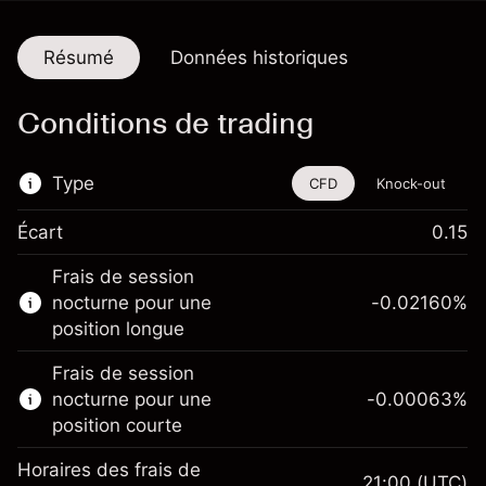
Résumé
Données historiques
Conditions de trading
Type
CFD
Knock-out
Écart
0.15
Cet instrument financier est disponible pour
Frais de session
le trading via les CFD et les Knock-outs.
nocturne pour une
-0.02160
%
En savoir plus sur :
position longue
CFD
Frais de session
Knock-outs
nocturne pour une
-0.00063
%
position courte
Horaires des frais de
21:00
(UTC)