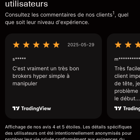
utilisateurs
1
Consultez les commentaires de nos clients
, quel
que soit leur niveau d'expérience.
2025-05-29
s*****
m*********
C'est vraiment un très bon
Très facile
brokers hyper simple à
client imp
manipuler
de tête, j
problème 
le début...
Affichage de nos avis 4 et 5 étoiles. Les détails spécifiques
des utilisateurs ont été intentionnellement anonymisés pour
protéger leur vie privée conformément aux exigences du