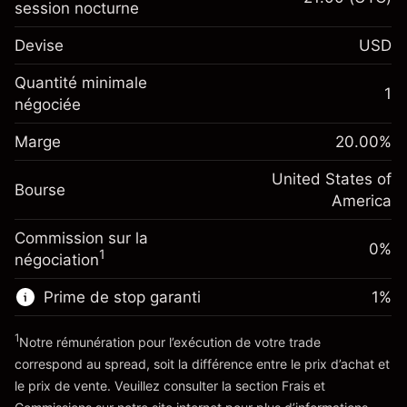
session nocturne
Marge. Votre
$1,000.00
Devise
USD
investissement
Ajustement des fonds de
Quantité minimale
-0.021596
1
overnight
négociée
Marge. Votre
%
$1,000.00
Frais sur la valeur totale de la
investissement
(-$1.08)
position
Marge
20.00
%
Ajustement des fonds
Taille de la position avec effet de levier
-0.000626
de overnight
United States of
~
$5,000.00
%
Bourse
Frais sur la valeur totale de la
America
Valeur nominale avec effet de levier
(-$0.03)
position
~
$4,000.00
Commission sur la
Taille de la position avec effet de levier
0%
1
négociation
~
$5,000.00
Vers la plateforme
Valeur nominale avec effet de levier
Prime de stop garanti
1
%
~
$4,000.00
1
Notre rémunération pour l’exécution de votre trade
correspond au spread, soit la différence entre le prix d’achat et
Vers la plateforme
le prix de vente. Veuillez consulter la section
Frais et
'Tarifs et Frais