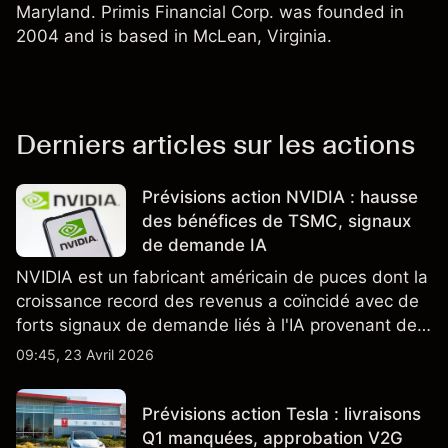
Maryland. Primis Financial Corp. was founded in
2004 and is based in McLean, Virginia.
Derniers articles sur les actions
Prévisions action NVIDIA : hausse
des bénéfices de TSMC, signaux
de demande IA
NVIDIA est un fabricant américain de puces dont la
croissance record des revenus a coïncidé avec de
forts signaux de demande liés à l'IA provenant de
partenaires clés de la chaîne d'approvisionnement,
09:45, 23 Avril 2026
notamment TSMC et ASML. Les performances
passées ne préjugent pas des résultats futurs.
Prévisions action Tesla : livraisons
Q1 manquées, approbation V2G