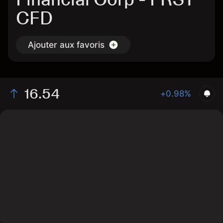
CFD
Ajouter aux favoris
16.54
+0.98%
The chart shows the FRST stock price data over the
last 1 day, with a current price of 16.54, a high of 16.44,
and a low of 16.27.