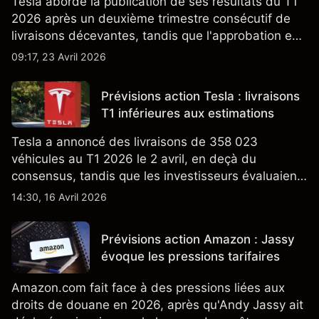
Tesla aborde la publication de ses résultats du T1
2026 après un deuxième trimestre consécutif de
livraisons décevantes, tandis que l'approbation en
Californie d'un programme V2G pour le Cybertruck
09:17, 23 Avril 2026
ajoute un nouveau développement à son activité
énergétique.
Prévisions action Tesla : livraisons
T1 inférieures aux estimations
Tesla a annoncé des livraisons de 358 023
véhicules au T1 2026 le 2 avril, en deçà du
consensus, tandis que les investisseurs évaluaient
également la croissance des stocks et les projets
14:30, 16 Avril 2026
de modèles de VE à moindre coût, dont un
nouveau SUV. Découvrez les objectifs de cours
Prévisions action Amazon : Jassy
TSLA d'analystes tiers.
évoque les pressions tarifaires
Amazon.com fait face à des pressions liées aux
droits de douane en 2026, après qu'Andy Jassy ait