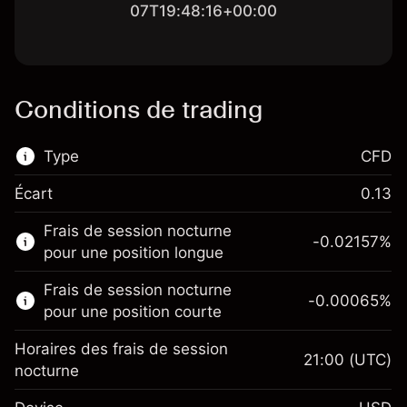
07T19:48:16+00:00
Conditions de trading
Type
CFD
Écart
0.13
Ce marché financier est disponible pour le
Frais de session nocturne
trading de CFD.
-0.02157
%
pour une position longue
En savoir plus sur :
Frais de session nocturne
-0.00065
%
CFD
pour une position courte
Horaires des frais de session
21:00
(UTC)
nocturne