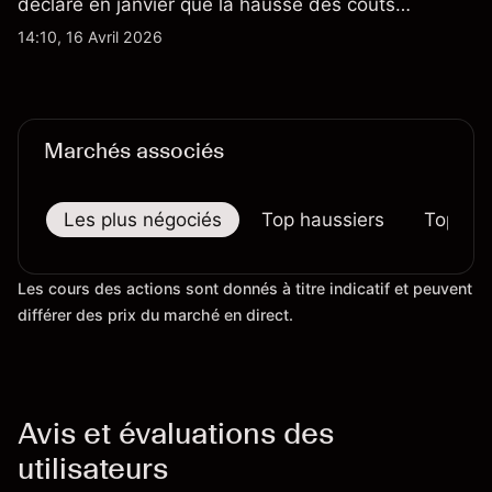
déclaré en janvier que la hausse des coûts
d'importation commençait à se répercuter sur
14:10, 16 Avril 2026
certains prix. Les performances passées ne
préjugent pas des résultats futurs.
Marchés associés
Les plus négociés
Top haussiers
Top bai
Les cours des actions sont donnés à titre indicatif et peuvent
différer des prix du marché en direct.
Avis et évaluations des
utilisateurs