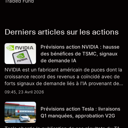
Traded Fund
Derniers articles sur les actions
Prévisions action NVIDIA : hausse
des bénéfices de TSMC, signaux
de demande IA
NVIDIA est un fabricant américain de puces dont la
croissance record des revenus a coïncidé avec de
forts signaux de demande liés à l'IA provenant de
partenaires clés de la chaîne d'approvisionnement,
09:45, 23 Avril 2026
notamment TSMC et ASML. Les performances
passées ne préjugent pas des résultats futurs.
Prévisions action Tesla : livraisons
Q1 manquées, approbation V2G