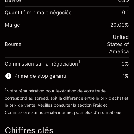
Devise
USD
Marge. Votre
$1,000.00
investissement
Quantité minimale négociée
0.1
Ajustement des fonds de
Marge. Votre
-0.021568
$1,000.00
Marge
overnight
20.00
%
investissement
%
Frais sur la valeur totale de la
(-$1.08)
Ajustement des fonds
United
position
-0.000654
Bourse
de overnight
States of
Taille de la position avec effet de levier
%
Frais sur la valeur totale de la
America
~
$5,000.00
(-$0.03)
position
Valeur nominale avec effet de levier
1
Commission sur la négociation
0%
Taille de la position avec effet de levier
~
$4,000.00
~
$5,000.00
Prime de stop garanti
1
%
Valeur nominale avec effet de levier
Vers la plateforme
~
$4,000.00
1
Notre rémunération pour l’exécution de votre trade
correspond au spread, soit la différence entre le prix d’achat et
le prix de vente. Veuillez consulter la section
Frais et
Vers la plateforme
'Tarifs et Frais
Commissions
sur notre site internet pour plus d’informations
Chiffres clés