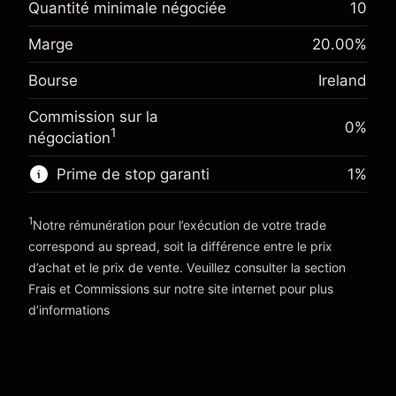
Quantité minimale négociée
10
Ajustement des fonds de
Marge. Votre
-0.017307
Marge
20.00
%
€1,000.00
overnight
investissement
%
Frais sur la valeur totale de la
(-€0.87)
Bourse
Ireland
Ajustement des fonds de
position
-0.004915
overnight
Taille de la position avec effet de levier
%
Commission sur la
Frais sur la valeur totale de la
0%
~
€5,000.00
1
(-€0.25)
négociation
position
Valeur nominale avec effet de levier
Taille de la position avec effet de levier
Prime de stop garanti
1
%
~
€4,000.00
~
€5,000.00
Valeur nominale avec effet de levier
1
Notre rémunération pour l’exécution de votre trade
Vers la plateforme
~
€4,000.00
correspond au spread, soit la différence entre le prix
d’achat et le prix de vente. Veuillez consulter la section
'Tarifs et Frais
Vers la plateforme
Frais et Commissions
sur notre site internet pour plus
d’informations