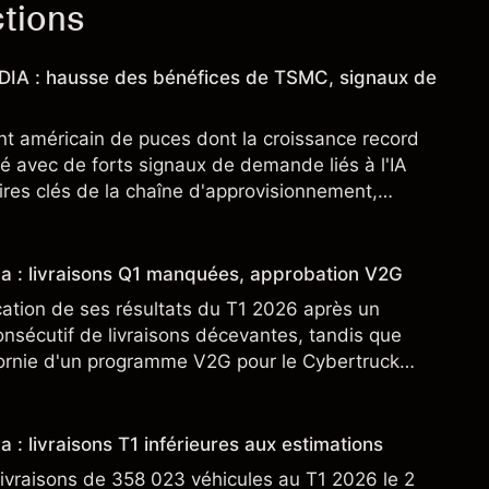
ctions
IDIA : hausse des bénéfices de TSMC, signaux de
nt américain de puces dont la croissance record
é avec de forts signaux de demande liés à l'IA
res clés de la chaîne d'approvisionnement,
SML. Les performances passées ne préjugent pas
sla : livraisons Q1 manquées, approbation V2G
cation de ses résultats du T1 2026 après un
nsécutif de livraisons décevantes, tandis que
fornie d'un programme V2G pour le Cybertruck
veloppement à son activité énergétique.
a : livraisons T1 inférieures aux estimations
ivraisons de 358 023 véhicules au T1 2026 le 2