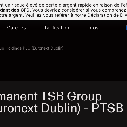
n risque élevé de perte d'argent rapide en raison de l'eff
radant des CFD
.
Vous devriez considérer si vous comprenez
tre argent. Veuillez vous référer à notre
Déclaration de Di
Marchés
Tarification
Infos
p Holdings PLC (Euronext Dublin)
rmanent TSB Group
ronext Dublin) - PTSB