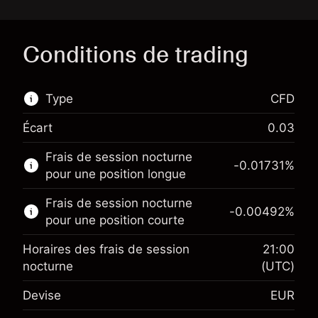
Conditions de trading
Type
CFD
Écart
0.03
Ce marché financier est disponible pour le
Frais de session nocturne
trading de CFD.
-0.01731
%
pour une position longue
En savoir plus sur :
Frais de session nocturne
-0.00492
%
CFD
pour une position courte
Horaires des frais de session
21:00
nocturne
(UTC)
Devise
EUR
Marge. Votre
€1,000.00
investissement