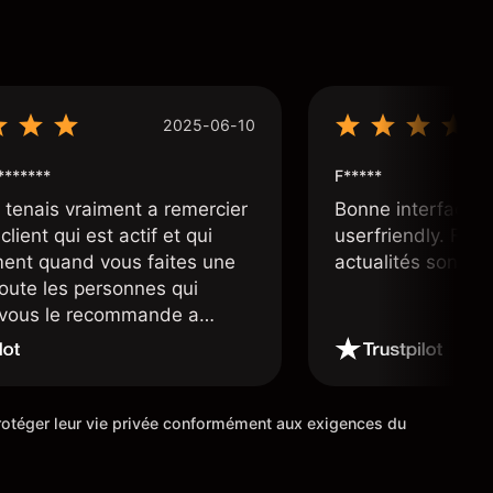
2025-06-10
*******
F*****
e tenais vraiment a remercier
Bonne interface 
client qui est actif et qui
userfriendly. Facil
ment quand vous faites une
actualités sont bi
toute les personnes qui
e vous le recommande a
ourtier très fiable et digne
 étoiles
 protéger leur vie privée conformément aux exigences du