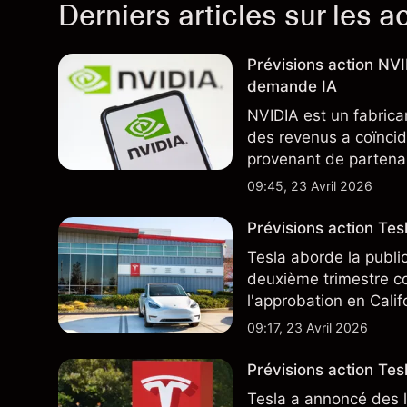
Derniers articles sur les a
Prévisions action NV
demande IA
NVIDIA est un fabrica
des revenus a coïncid
provenant de partenai
notamment TSMC et A
09:45, 23 Avril 2026
des résultats futurs.
Prévisions action Te
Tesla aborde la publi
deuxième trimestre co
l'approbation en Cali
ajoute un nouveau dé
09:17, 23 Avril 2026
Prévisions action Tesl
Tesla a annoncé des l