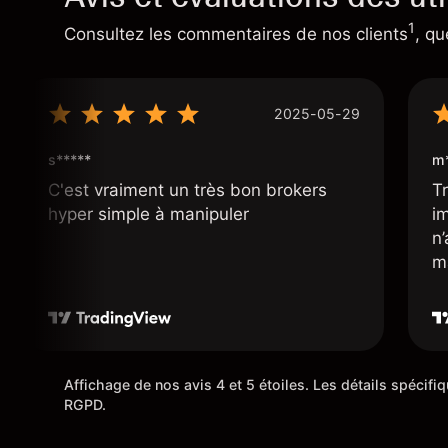
1
Consultez les commentaires de nos clients
, qu
2025-05-29
s*****
m*
C'est vraiment un très bon brokers
Tr
hyper simple à manipuler
i
n
m
Affichage de nos avis 4 et 5 étoiles. Les détails spécif
RGPD.