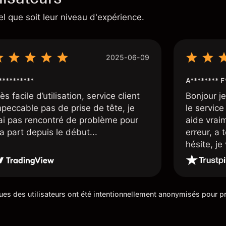
el que soit leur niveau d'expérience.
2025-06-09
*********
A******** F
ès facile d’utilisation, service client
Bonjour j
mpeccable pas de prise de tête, je
le service 
’ai pas rencontré de problème pour
aide vrai
a part depuis le début...
erreur, a 
hésite, j
100%. Un c
de cette 5
iques des utilisateurs ont été intentionnellement anonymisés pour