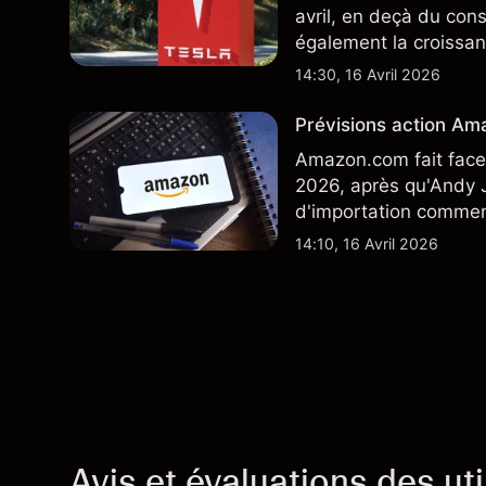
avril, en deçà du con
également la croissan
moindre coût, dont u
14:30, 16 Avril 2026
TSLA d'analystes tier
Prévisions action Ama
Amazon.com fait face 
2026, après qu'Andy J
d'importation commenç
performances passées 
14:10, 16 Avril 2026
Avis et évaluations des uti