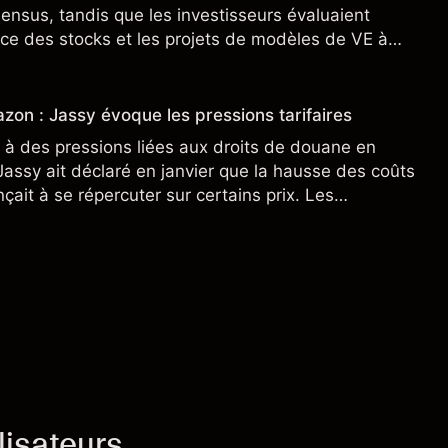
sensus, tandis que les investisseurs évaluaient
ce des stocks et les projets de modèles de VE à
n nouveau SUV. Découvrez les objectifs de cours
s.
zon : Jassy évoque les pressions tarifaires
à des pressions liées aux droits de douane en
assy ait déclaré en janvier que la hausse des coûts
ait à se répercuter sur certains prix. Les
ne préjugent pas des résultats futurs.
lisateurs