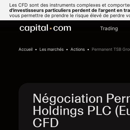
Les CFD sont des instruments complexes et comportent u
d'investisseurs particuliers perdent de l'argent en t
vous permettre de prendre le risque élevé de perdre vo
Trading
Accueil
Les marchés
Actions
Permanent TSB Grou
Négociation Pe
Holdings PLC (Eu
CFD