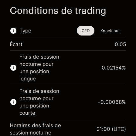
Conditions de trading
Type
CFD
Knock-out
Écart
0.05
Cet instrument financier est disponible pour le
Frais de session
trading via les CFD et les Knock-outs.
nocturne pour
-0.02154
%
En savoir plus sur :
une position
longue
CFD
Knock-outs
Frais de session
nocturne pour
-0.00068
%
une position
courte
Horaires des frais de
21:00
(UTC)
Marge. Votre
session nocturne