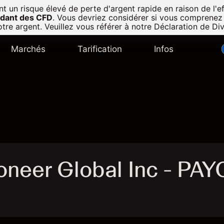
n risque élevé de perte d'argent rapide en raison de l'eff
radant des CFD
.
Vous devriez considérer si vous comprenez
tre argent. Veuillez vous référer à notre
Déclaration de Di
Marchés
Tarification
Infos
oneer Global Inc - PAY