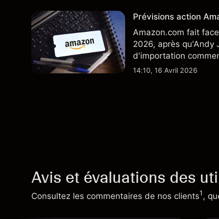
TSLA d'analystes tier
Prévisions action Ama
Amazon.com fait face 
2026, après qu'Andy J
d'importation commenç
performances passées 
14:10, 16 Avril 2026
Avis et évaluations des uti
1
Consultez les commentaires de nos clients
, qu