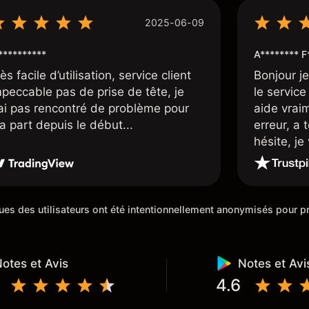
2025-06-09
*********
A******** F
ès facile d’utilisation, service client
Bonjour j
mpeccable pas de prise de tête, je
le service 
’ai pas rencontré de problème pour
aide vrai
a part depuis le début...
erreur, a 
hésite, j
100%. Un c
de cette 5
iques des utilisateurs ont été intentionnellement anonymisés pour
otes et Avis
Notes et Avi
4.6