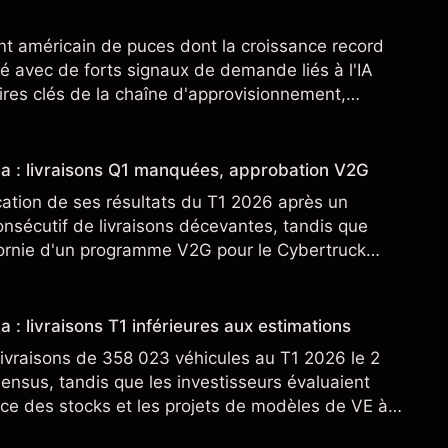
nt américain de puces dont la croissance record
é avec de forts signaux de demande liés à l'IA
res clés de la chaîne d'approvisionnement,
SML. Les performances passées ne préjugent pas
sla : livraisons Q1 manquées, approbation V2G
cation de ses résultats du T1 2026 après un
nsécutif de livraisons décevantes, tandis que
fornie d'un programme V2G pour le Cybertruck
veloppement à son activité énergétique.
a : livraisons T1 inférieures aux estimations
ivraisons de 358 023 véhicules au T1 2026 le 2
sensus, tandis que les investisseurs évaluaient
ce des stocks et les projets de modèles de VE à
n nouveau SUV. Découvrez les objectifs de cours