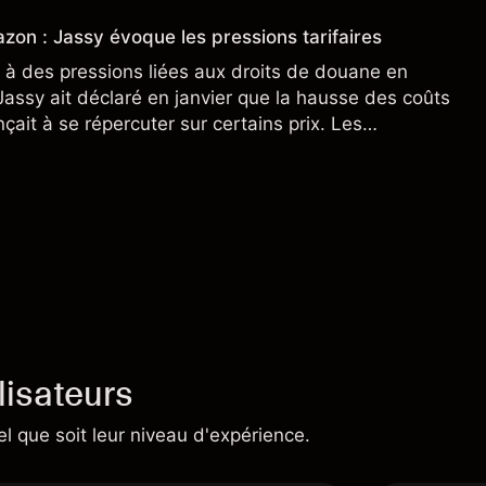
s.
zon : Jassy évoque les pressions tarifaires
à des pressions liées aux droits de douane en
assy ait déclaré en janvier que la hausse des coûts
ait à se répercuter sur certains prix. Les
ne préjugent pas des résultats futurs.
lisateurs
el que soit leur niveau d'expérience.