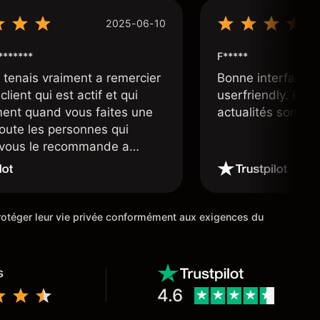
2025-06-10
*******
F*****
e tenais vraiment a remercier
Bonne interface 
client qui est actif et qui
userfriendly. Facil
ment quand vous faites une
actualités sont bi
toute les personnes qui
e vous le recommande a
ourtier très fiable et digne
 étoiles
 protéger leur vie privée conformément aux exigences du
s
4.6