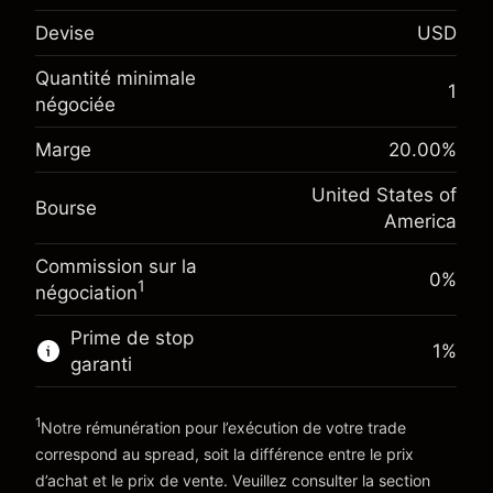
$1,000.00
investissement
Devise
USD
Ajustement des fonds de
-0.02154
overnight
Quantité minimale
%
1
Frais sur la valeur totale de la
négociée
Marge. Votre
(-$1.08)
position
$1,000.00
investissement
Marge
20.00
%
Taille de la position avec effet de levier
Ajustement des fonds de
~
$5,000.00
-0.000682
United States of
overnight
Valeur nominale avec effet de levier
Bourse
%
America
Frais sur la valeur totale de la
~
$4,000.00
(-$0.03)
position
Commission sur la
Taille de la position avec effet de levier
0%
1
négociation
Vers la plateforme
~
$5,000.00
Valeur nominale avec effet de levier
Prime de stop
1
%
~
$4,000.00
garanti
1
Vers la plateforme
Notre rémunération pour l’exécution de votre trade
correspond au spread, soit la différence entre le prix
d’achat et le prix de vente. Veuillez consulter la section
'Tarifs et Frais