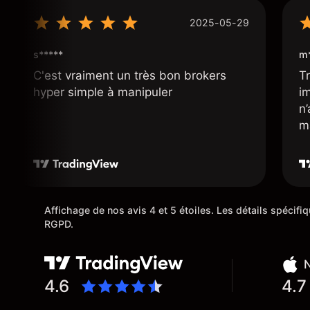
2025-05-29
s*****
m*
C'est vraiment un très bon brokers
Tr
hyper simple à manipuler
i
n
m
Affichage de nos avis 4 et 5 étoiles. Les détails spécif
RGPD.
N
4.6
4.7