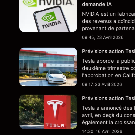
demande IA
NVIDIA est un fabrica
des revenus a coïncid
provenant de partenai
notamment TSMC et A
09:45, 23 Avril 2026
des résultats futurs.
Prévisions action Te
Tesla aborde la publi
deuxième trimestre co
l'approbation en Cali
ajoute un nouveau dé
09:17, 23 Avril 2026
Prévisions action Tesl
Tesla a annoncé des l
avril, en deçà du con
également la croissan
moindre coût, dont u
14:30, 16 Avril 2026