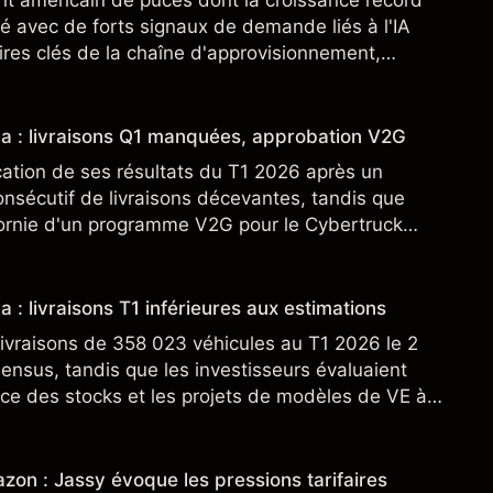
nt américain de puces dont la croissance record
é avec de forts signaux de demande liés à l'IA
res clés de la chaîne d'approvisionnement,
SML. Les performances passées ne préjugent pas
sla : livraisons Q1 manquées, approbation V2G
cation de ses résultats du T1 2026 après un
nsécutif de livraisons décevantes, tandis que
fornie d'un programme V2G pour le Cybertruck
veloppement à son activité énergétique.
a : livraisons T1 inférieures aux estimations
ivraisons de 358 023 véhicules au T1 2026 le 2
sensus, tandis que les investisseurs évaluaient
ce des stocks et les projets de modèles de VE à
n nouveau SUV. Découvrez les objectifs de cours
s.
zon : Jassy évoque les pressions tarifaires