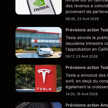
NVIDIA est un fabrica
des revenus a coïncid
provenant de partenai
notamment TSMC et A
09:45, 23 Avril 2026
des résultats futurs.
Prévisions action Te
Tesla aborde la publi
deuxième trimestre co
l'approbation en Cali
ajoute un nouveau dé
09:17, 23 Avril 2026
Prévisions action Tesl
Tesla a annoncé des l
avril, en deçà du con
également la croissan
moindre coût, dont u
14:30, 16 Avril 2026
TSLA d'analystes tier
Prévisions action Ama