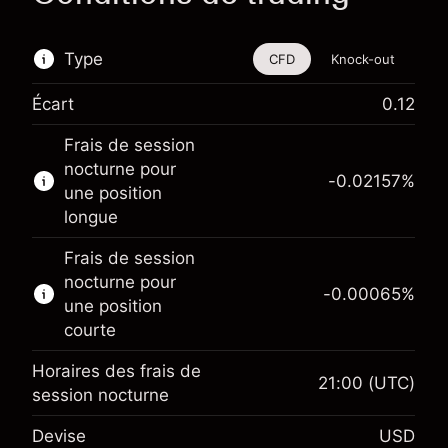
Type
CFD
Knock-out
Écart
0.12
Cet instrument financier est disponible pour le
Frais de session
trading via les CFD et les Knock-outs.
nocturne pour
-0.02157
%
En savoir plus sur :
une position
longue
CFD
Knock-outs
Frais de session
nocturne pour
-0.00065
%
une position
courte
Horaires des frais de
21:00
(UTC)
Marge. Votre
session nocturne
$1,000.00
investissement
Devise
USD