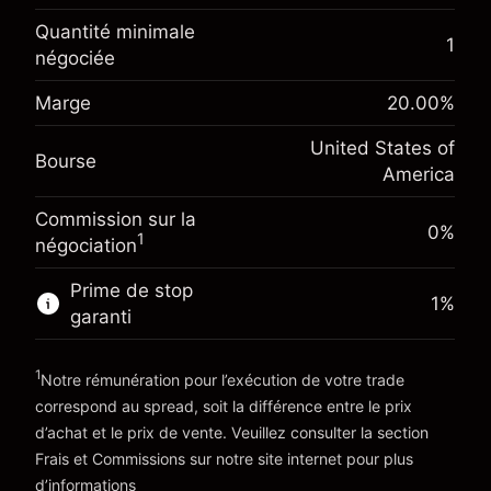
Ajustement des fonds de
-0.021568
overnight
Quantité minimale
%
1
Frais sur la valeur totale de la
négociée
Marge. Votre
(-$1.08)
position
$1,000.00
investissement
Marge
20.00
%
Taille de la position avec effet de levier
Ajustement des fonds de
~
$5,000.00
-0.000654
United States of
overnight
Valeur nominale avec effet de levier
Bourse
%
America
Frais sur la valeur totale de la
~
$4,000.00
(-$0.03)
position
Commission sur la
Taille de la position avec effet de levier
0%
1
négociation
Vers la plateforme
~
$5,000.00
Valeur nominale avec effet de levier
Prime de stop
1
%
~
$4,000.00
garanti
1
Vers la plateforme
Notre rémunération pour l’exécution de votre trade
correspond au spread, soit la différence entre le prix
d’achat et le prix de vente. Veuillez consulter la section
'Tarifs et Frais
Frais et Commissions
sur notre site internet pour plus
d’informations