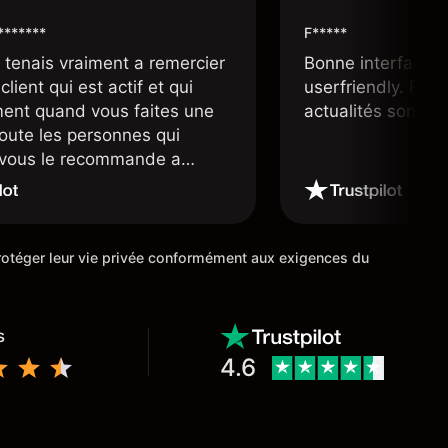
*******
F*****
e tenais vraiment a remercier
Bonne interface 
client qui est actif et qui
userfriendly. Facil
ment quand vous faites une
actualités sont bi
toute les personnes qui
e vous le recommande a
ourtier très fiable et digne
 étoiles
 protéger leur vie privée conformément aux exigences du
s
4.6