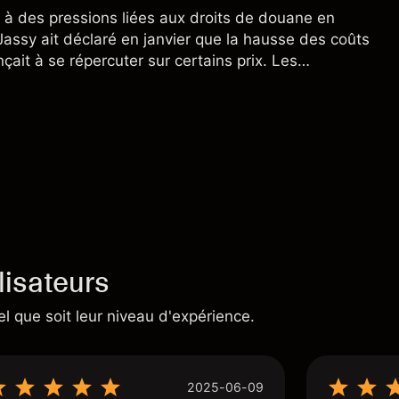
à des pressions liées aux droits de douane en
assy ait déclaré en janvier que la hausse des coûts
ait à se répercuter sur certains prix. Les
ne préjugent pas des résultats futurs.
lisateurs
el que soit leur niveau d'expérience.
2025-06-09