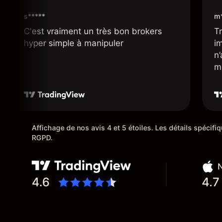
s*****
m*
C'est vraiment un très bon brokers
Tr
hyper simple à manipuler
i
n
m
Affichage de nos avis 4 et 5 étoiles. Les détails spécif
RGPD.
N
4.6
4.7