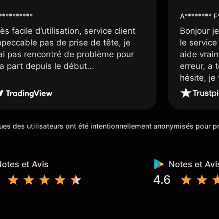
*********
A******** F
ès facile d’utilisation, service client
Bonjour j
mpeccable pas de prise de tête, je
le service 
’ai pas rencontré de problème pour
aide vrai
a part depuis le début...
erreur, a 
hésite, j
100%. Un c
de cette 5
iques des utilisateurs ont été intentionnellement anonymisés pour
otes et Avis
Notes et Avi
4.6