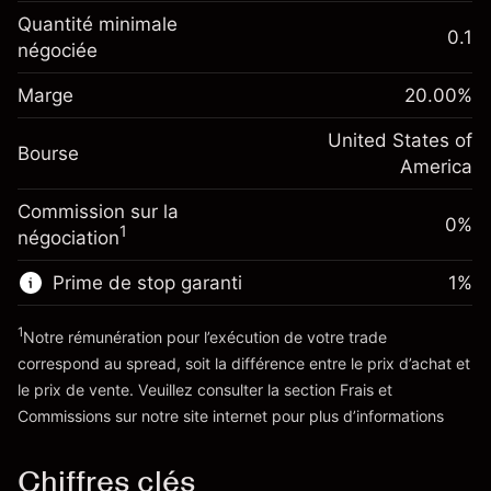
Ajustement des fonds de
Quantité minimale
-0.021568
0.1
overnight
négociée
Marge. Votre
%
$1,000.00
Frais sur la valeur totale de la
investissement
(-$1.08)
position
Marge
20.00
%
Ajustement des fonds
Taille de la position avec effet de levier
-0.000654
de overnight
United States of
~
$5,000.00
%
Bourse
Frais sur la valeur totale de la
America
Valeur nominale avec effet de levier
(-$0.03)
position
~
$4,000.00
Commission sur la
Taille de la position avec effet de levier
0%
1
négociation
~
$5,000.00
Vers la plateforme
Valeur nominale avec effet de levier
Prime de stop garanti
1
%
~
$4,000.00
1
Notre rémunération pour l’exécution de votre trade
correspond au spread, soit la différence entre le prix d’achat et
Vers la plateforme
le prix de vente. Veuillez consulter la section
Frais et
'Tarifs et Frais
Commissions
sur notre site internet pour plus d’informations
Chiffres clés