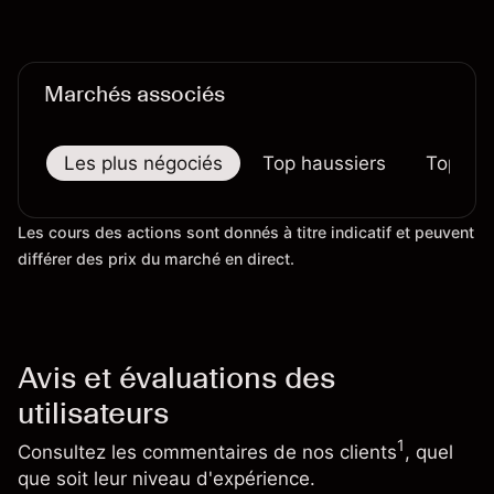
certains prix. Les performances passées ne
préjugent pas des résultats futurs.
Marchés associés
Les plus négociés
Top haussiers
Top bai
Les cours des actions sont donnés à titre indicatif et peuvent
différer des prix du marché en direct.
Avis et évaluations des
utilisateurs
1
Consultez les commentaires de nos clients
, quel
que soit leur niveau d'expérience.