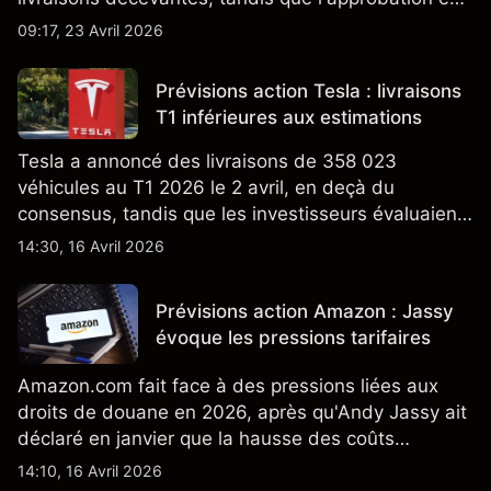
Californie d'un programme V2G pour le Cybertruck
09:17, 23 Avril 2026
ajoute un nouveau développement à son activité
énergétique.
Prévisions action Tesla : livraisons
T1 inférieures aux estimations
Tesla a annoncé des livraisons de 358 023
véhicules au T1 2026 le 2 avril, en deçà du
consensus, tandis que les investisseurs évaluaient
également la croissance des stocks et les projets
14:30, 16 Avril 2026
de modèles de VE à moindre coût, dont un
nouveau SUV. Découvrez les objectifs de cours
Prévisions action Amazon : Jassy
TSLA d'analystes tiers.
évoque les pressions tarifaires
Amazon.com fait face à des pressions liées aux
droits de douane en 2026, après qu'Andy Jassy ait
déclaré en janvier que la hausse des coûts
d'importation commençait à se répercuter sur
14:10, 16 Avril 2026