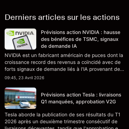
Derniers articles sur les actions
Prévisions action NVIDIA : hausse
des bénéfices de TSMC, signaux
de demande IA
NVIDIA est un fabricant américain de puces dont la
croissance record des revenus a coïncidé avec de
forts signaux de demande liés à l'IA provenant de
partenaires clés de la chaîne d'approvisionnement,
09:45, 23 Avril 2026
notamment TSMC et ASML. Les performances
passées ne préjugent pas des résultats futurs.
Prévisions action Tesla : livraisons
Q1 manquées, approbation V2G
Tesla aborde la publication de ses résultats du T1
2026 après un deuxième trimestre consécutif de
livraisons décevantes, tandis que l'approbation en