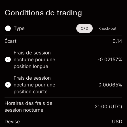
Conditions de trading
Type
CFD
Knock-out
Écart
0.14
Cet instrument financier est disponible pour
Frais de session
le trading via les CFD et les Knock-outs.
nocturne pour une
-0.02157
%
En savoir plus sur :
position longue
CFD
Frais de session
Knock-outs
nocturne pour une
-0.00065
%
position courte
Horaires des frais de
21:00
(UTC)
session nocturne
Marge. Votre
$1,000.00
Devise
USD
investissement