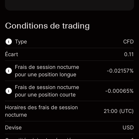
Conditions de trading
Type
CFD
Écart
0.11
Ce marché financier est disponible pour le
Frais de session nocturne
trading de CFD.
-0.02157
%
pour une position longue
En savoir plus sur :
Frais de session nocturne
-0.00065
%
CFD
pour une position courte
Horaires des frais de session
21:00
(UTC)
nocturne
Devise
USD
Marge. Votre
$1,000.00
investissement