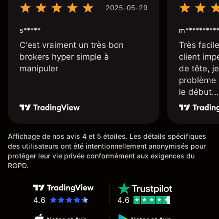
2025-05-29
s*****
m*********
C'est vraiment un très bon
Très facile
brokers hyper simple à
client imp
manipuler
de tête, j
problème 
le début...
Affichage de nos avis 4 et 5 étoiles. Les détails spécifiques
des utilisateurs ont été intentionnellement anonymisés pour
protéger leur vie privée conformément aux exigences du
RGPD.
4.6
4.6