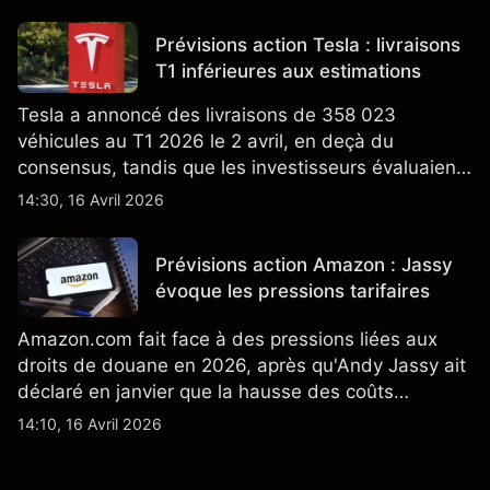
ajoute un nouveau développement à son activité
énergétique.
Prévisions action Tesla : livraisons
T1 inférieures aux estimations
Tesla a annoncé des livraisons de 358 023
véhicules au T1 2026 le 2 avril, en deçà du
consensus, tandis que les investisseurs évaluaient
également la croissance des stocks et les projets
14:30, 16 Avril 2026
de modèles de VE à moindre coût, dont un
nouveau SUV. Découvrez les objectifs de cours
Prévisions action Amazon : Jassy
TSLA d'analystes tiers.
évoque les pressions tarifaires
Amazon.com fait face à des pressions liées aux
droits de douane en 2026, après qu'Andy Jassy ait
déclaré en janvier que la hausse des coûts
d'importation commençait à se répercuter sur
14:10, 16 Avril 2026
certains prix. Les performances passées ne
préjugent pas des résultats futurs.