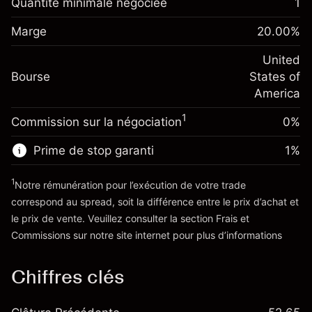
Quantité minimale négociée
1
Ajustement des fonds de
Marge. Votre
-0.021568
$1,000.00
Marge
overnight
20.00
%
investissement
%
Frais sur la valeur totale de la
(-$1.08)
Ajustement des fonds
United
position
-0.000654
Bourse
de overnight
States of
Taille de la position avec effet de levier
%
Frais sur la valeur totale de la
America
~
$5,000.00
(-$0.03)
position
Valeur nominale avec effet de levier
1
Commission sur la négociation
0%
Taille de la position avec effet de levier
~
$4,000.00
~
$5,000.00
Prime de stop garanti
1
%
Valeur nominale avec effet de levier
Vers la plateforme
~
$4,000.00
1
Notre rémunération pour l’exécution de votre trade
correspond au spread, soit la différence entre le prix d’achat et
le prix de vente. Veuillez consulter la section
Frais et
Vers la plateforme
'Tarifs et Frais
Commissions
sur notre site internet pour plus d’informations
Chiffres clés