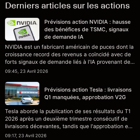
Derniers articles sur les actions
Prévisions action NVIDIA : hausse
des bénéfices de TSMC, signaux
de demande IA
NVIDIA est un fabricant américain de puces dont la
croissance record des revenus a coïncidé avec de
forts signaux de demande liés à l'IA provenant de
partenaires clés de la chaîne d'approvisionnement,
09:45, 23 Avril 2026
notamment TSMC et ASML. Les performances
passées ne préjugent pas des résultats futurs.
Prévisions action Tesla : livraisons
Q1 manquées, approbation V2G
Tesla aborde la publication de ses résultats du T1
2026 après un deuxième trimestre consécutif de
livraisons décevantes, tandis que l'approbation en
Californie d'un programme V2G pour le Cybertruck
09:17, 23 Avril 2026