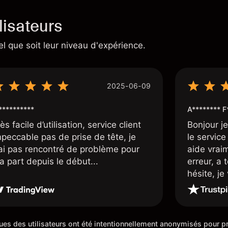
lisateurs
el que soit leur niveau d'expérience.
2025-06-09
*********
A******** F
ès facile d’utilisation, service client
Bonjour j
mpeccable pas de prise de tête, je
le service 
’ai pas rencontré de problème pour
aide vrai
a part depuis le début...
erreur, a 
hésite, j
100%. Un c
de cette 5
iques des utilisateurs ont été intentionnellement anonymisés pour