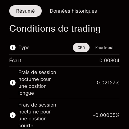
Résumé
Données historiques
Conditions de trading
Type
CFD
Knock-out
Écart
0.00804
Cet instrument financier est disponible pour le
Frais de session
trading via les CFD et les Knock-outs.
nocturne pour
-0.02127
%
En savoir plus sur :
une position
longue
CFD
Knock-outs
Frais de session
nocturne pour
-0.00065
%
une position
courte