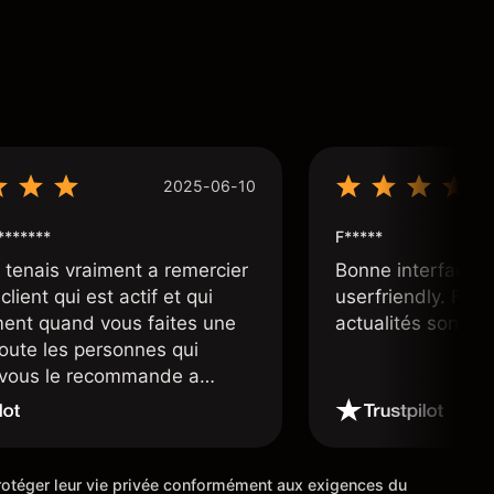
2025-06-10
*******
F*****
e tenais vraiment a remercier
Bonne interface 
client qui est actif et qui
userfriendly. Facil
ment quand vous faites une
actualités sont bi
toute les personnes qui
e vous le recommande a
ourtier très fiable et digne
 étoiles
 protéger leur vie privée conformément aux exigences du