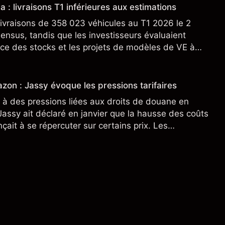
a : livraisons T1 inférieures aux estimations
ivraisons de 358 023 véhicules au T1 2026 le 2
sensus, tandis que les investisseurs évaluaient
ce des stocks et les projets de modèles de VE à
n nouveau SUV. Découvrez les objectifs de cours
s.
zon : Jassy évoque les pressions tarifaires
à des pressions liées aux droits de douane en
assy ait déclaré en janvier que la hausse des coûts
ait à se répercuter sur certains prix. Les
ne préjugent pas des résultats futurs.