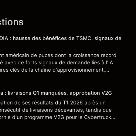
ctions
IDIA : hausse des bénéfices de TSMC, signaux de
nt américain de puces dont la croissance record
é avec de forts signaux de demande liés à l'IA
res clés de la chaîne d'approvisionnement,
SML. Les performances passées ne préjugent pas
sla : livraisons Q1 manquées, approbation V2G
cation de ses résultats du T1 2026 après un
nsécutif de livraisons décevantes, tandis que
fornie d'un programme V2G pour le Cybertruck
veloppement à son activité énergétique.