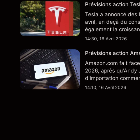
Prévisions action Tesl
Tesla a annoncé des l
avril, en deçà du con
également la croissan
moindre coût, dont u
14:30, 16 Avril 2026
TSLA d'analystes tier
Prévisions action Ama
Amazon.com fait face 
2026, après qu'Andy J
d'importation commenç
performances passées 
14:10, 16 Avril 2026