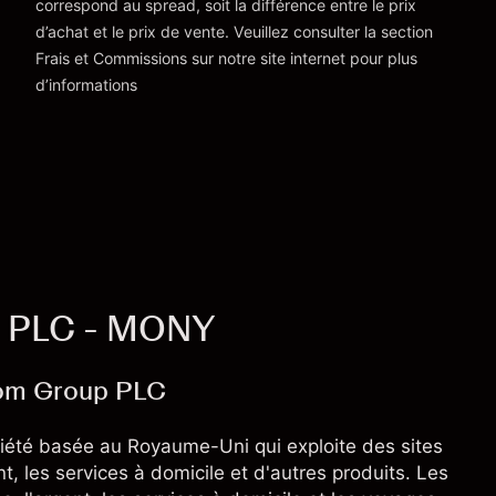
Vers la plateforme
correspond au spread, soit la différence entre le prix
d’achat et le prix de vente. Veuillez consulter la section
'Tarifs et Frais
Frais et Commissions
sur notre site internet pour plus
d’informations
p PLC - MONY
om Group PLC
té basée au Royaume-Uni qui exploite des sites
t, les services à domicile et d'autres produits. Les