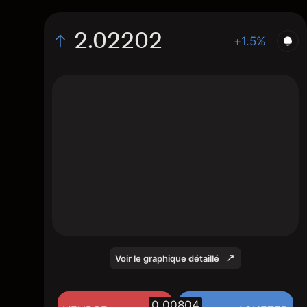
2.02202
+1.5%
The chart shows the MONY stock price data
over the last 1 day, with a current price of
2.02202, a high of 2.01797, and a low of
1.99099.
Voir le graphique détaillé
0.00804