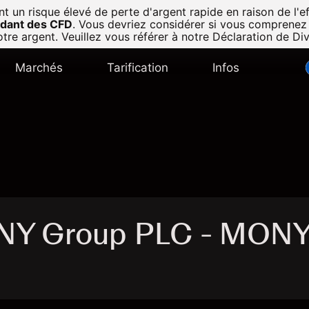
n risque élevé de perte d'argent rapide en raison de l'eff
radant des CFD
.
Vous devriez considérer si vous comprenez
tre argent. Veuillez vous référer à notre
Déclaration de Di
Marchés
Tarification
Infos
NY Group PLC - MON