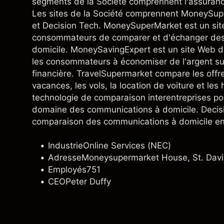
segments de la Société comprennent l'assurance,
Les sites de la Société comprennent MoneySu
et Decision Tech. MoneySuperMarket est un sit
consommateurs de comparer et d'échanger des p
domicile. MoneySavingExpert est un site Web d
les consommateurs à économiser de l'argent sur l
financière. TravelSupermarket compare les offre
vacances, les vols, la location de voiture et le
technologie de comparaison interentreprises po
domaine des communications à domicile. Decis
comparaison des communications à domicile en
Industrie
Online Services (NEC)
Adresse
Moneysupermarket House, St. Dav
Employés
751
CEO
Peter Duffy