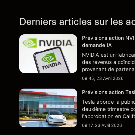
Derniers articles sur les a
Prévisions action NV
demande IA
NVIDIA est un fabrica
des revenus a coïncid
provenant de partenai
notamment TSMC et A
09:45, 23 Avril 2026
des résultats futurs.
Prévisions action Te
Tesla aborde la publi
deuxième trimestre co
l'approbation en Cali
ajoute un nouveau dé
09:17, 23 Avril 2026