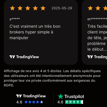
2025-05-29
s*****
m*********
C'est vraiment un très bon
Très facile
brokers hyper simple à
client imp
manipuler
de tête, j
problème 
le début...
Affichage de nos avis 4 et 5 étoiles. Les détails spécifiques
des utilisateurs ont été intentionnellement anonymisés pour
protéger leur vie privée conformément aux exigences du
RGPD.
4.6
4.6