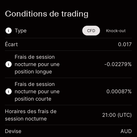
Conditions de trading
Type
CFD
Knock-out
Écart
0.017
Cet instrument financier est disponible pour
Frais de session
le trading via les CFD et les Knock-outs.
nocturne pour une
-0.02279
%
En savoir plus sur :
position longue
CFD
Frais de session
Knock-outs
nocturne pour une
0.00087
%
position courte
Horaires des frais de
21:00
(UTC)
session nocturne
Marge. Votre
A$1,000.00
Devise
AUD
investissement