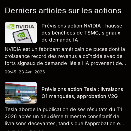
Derniers articles sur les actions
Prévisions action NVIDIA : hausse
des bénéfices de TSMC, signaux
de demande IA
NVIDIA est un fabricant américain de puces dont la
croissance record des revenus a coïncidé avec de
forts signaux de demande liés à l'IA provenant de
partenaires clés de la chaîne d'approvisionnement,
09:45, 23 Avril 2026
notamment TSMC et ASML. Les performances
passées ne préjugent pas des résultats futurs.
Prévisions action Tesla : livraisons
Q1 manquées, approbation V2G
Tesla aborde la publication de ses résultats du T1
2026 après un deuxième trimestre consécutif de
livraisons décevantes, tandis que l'approbation en
Californie d'un programme V2G pour le Cybertruck