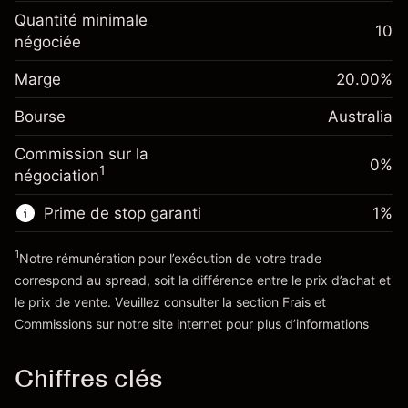
Ajustement des fonds
Quantité minimale
-0.022788
10
de overnight
négociée
Marge. Votre
%
A$1,000.00
Frais sur la valeur totale de la
investissement
(-A$1.14)
position
Marge
20.00
%
Ajustement des fonds
Taille de la position avec effet de levier
0.00087
%
Bourse
de overnight
Australia
~
A$5,000.00
(A$0.04)
Frais sur la valeur totale de la
Valeur nominale avec effet de levier
Commission sur la
position
0%
~
A$4,000.00
1
négociation
Taille de la position avec effet de levier
~
A$5,000.00
Prime de stop garanti
1
%
Vers la plateforme
Valeur nominale avec effet de levier
~
A$4,000.00
1
Notre rémunération pour l’exécution de votre trade
correspond au spread, soit la différence entre le prix d’achat et
le prix de vente. Veuillez consulter la section
Frais et
Vers la plateforme
'Tarifs et Frais
Commissions
sur notre site internet pour plus d’informations
Chiffres clés