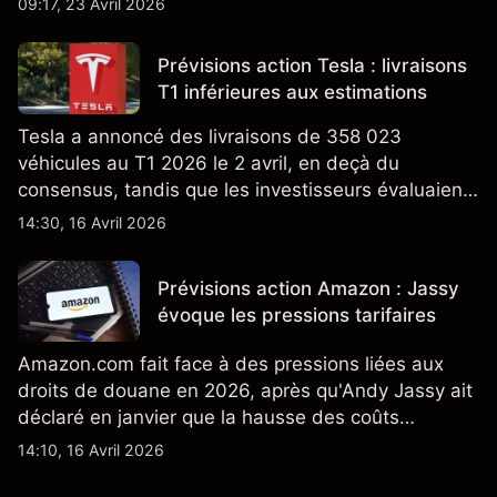
09:17, 23 Avril 2026
ajoute un nouveau développement à son activité
énergétique.
Prévisions action Tesla : livraisons
T1 inférieures aux estimations
Tesla a annoncé des livraisons de 358 023
véhicules au T1 2026 le 2 avril, en deçà du
consensus, tandis que les investisseurs évaluaient
également la croissance des stocks et les projets
14:30, 16 Avril 2026
de modèles de VE à moindre coût, dont un
nouveau SUV. Découvrez les objectifs de cours
Prévisions action Amazon : Jassy
TSLA d'analystes tiers.
évoque les pressions tarifaires
Amazon.com fait face à des pressions liées aux
droits de douane en 2026, après qu'Andy Jassy ait
déclaré en janvier que la hausse des coûts
d'importation commençait à se répercuter sur
14:10, 16 Avril 2026
certains prix. Les performances passées ne