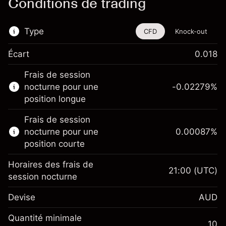
Conditions de trading
Type
CFD
Knock-out
Écart
0.018
Cet instrument financier est disponible pour
Frais de session
le trading via les CFD et les Knock-outs.
nocturne pour une
-0.02279
%
En savoir plus sur :
position longue
CFD
Frais de session
Knock-outs
nocturne pour une
0.00087
%
position courte
Horaires des frais de
21:00
(UTC)
session nocturne
Marge. Votre
A$1,000.00
Devise
AUD
investissement
Ajustement des fonds
Quantité minimale
-0.022788
10