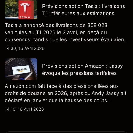
énergétique.
Prévisions action Tesla : livraisons
T1 inférieures aux estimations
Tesla a annoncé des livraisons de 358 023
véhicules au T1 2026 le 2 avril, en deçà du
consensus, tandis que les investisseurs évaluaient
également la croissance des stocks et les projets
14:30, 16 Avril 2026
de modèles de VE à moindre coût, dont un
nouveau SUV. Découvrez les objectifs de cours
Prévisions action Amazon : Jassy
TSLA d'analystes tiers.
évoque les pressions tarifaires
Amazon.com fait face à des pressions liées aux
droits de douane en 2026, après qu'Andy Jassy ait
déclaré en janvier que la hausse des coûts
d'importation commençait à se répercuter sur
14:10, 16 Avril 2026
certains prix. Les performances passées ne
préjugent pas des résultats futurs.