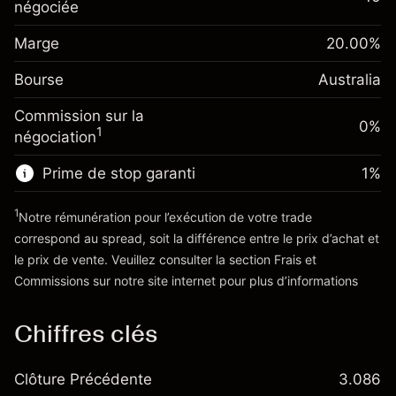
de overnight
négociée
Marge. Votre
%
A$1,000.00
Frais sur la valeur totale de la
investissement
(-A$1.14)
position
Marge
20.00
%
Ajustement des fonds
Taille de la position avec effet de levier
0.00087
%
Bourse
de overnight
Australia
~
A$5,000.00
(A$0.04)
Frais sur la valeur totale de la
Valeur nominale avec effet de levier
Commission sur la
position
0%
~
A$4,000.00
1
négociation
Taille de la position avec effet de levier
~
A$5,000.00
Prime de stop garanti
1
%
Vers la plateforme
Valeur nominale avec effet de levier
~
A$4,000.00
1
Notre rémunération pour l’exécution de votre trade
correspond au spread, soit la différence entre le prix d’achat et
le prix de vente. Veuillez consulter la section
Frais et
Vers la plateforme
'Tarifs et Frais
Commissions
sur notre site internet pour plus d’informations
Chiffres clés
Clôture Précédente
3.086