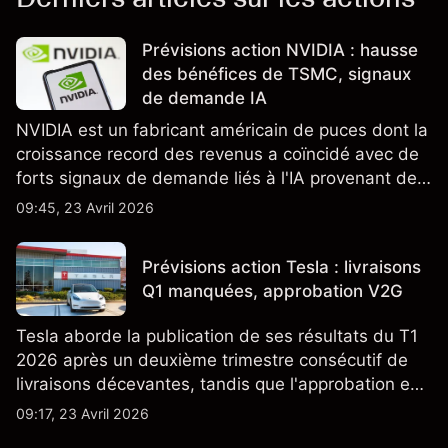
Prévisions action NVIDIA : hausse
des bénéfices de TSMC, signaux
de demande IA
NVIDIA est un fabricant américain de puces dont la
croissance record des revenus a coïncidé avec de
forts signaux de demande liés à l'IA provenant de
partenaires clés de la chaîne d'approvisionnement,
09:45, 23 Avril 2026
notamment TSMC et ASML. Les performances
passées ne préjugent pas des résultats futurs.
Prévisions action Tesla : livraisons
Q1 manquées, approbation V2G
Tesla aborde la publication de ses résultats du T1
2026 après un deuxième trimestre consécutif de
livraisons décevantes, tandis que l'approbation en
Californie d'un programme V2G pour le Cybertruck
09:17, 23 Avril 2026
ajoute un nouveau développement à son activité