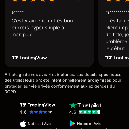
s*****
m*********
C'est vraiment un très bon
Très facile
brokers hyper simple à
client imp
manipuler
de tête, j
problème 
le début...
Affichage de nos avis 4 et 5 étoiles. Les détails spécifiques
des utilisateurs ont été intentionnellement anonymisés pour
protéger leur vie privée conformément aux exigences du
RGPD.
4.6
4.6
Notes et Avis
Notes et Avis