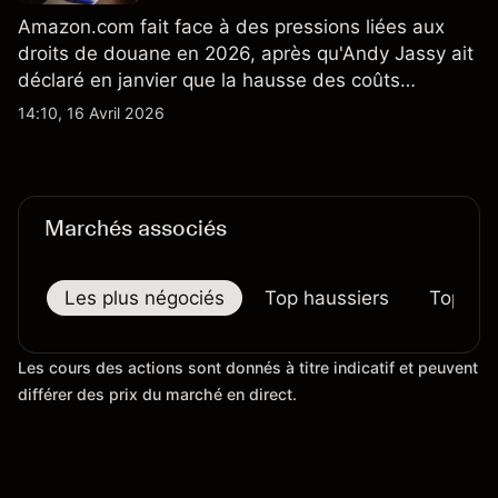
Amazon.com fait face à des pressions liées aux
droits de douane en 2026, après qu'Andy Jassy ait
déclaré en janvier que la hausse des coûts
d'importation commençait à se répercuter sur
14:10, 16 Avril 2026
certains prix. Les performances passées ne
préjugent pas des résultats futurs.
Marchés associés
Les plus négociés
Top haussiers
Top bai
Les cours des actions sont donnés à titre indicatif et peuvent
différer des prix du marché en direct.