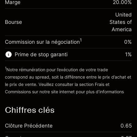
$1,000.00
Marge
overnight
20.00
%
investissement
%
Frais sur la valeur totale de la
(-$1.08)
Ajustement des fonds
United
position
-0.000654
Bourse
de overnight
States of
Taille de la position avec effet de levier
%
Frais sur la valeur totale de la
America
~
$5,000.00
(-$0.03)
position
Valeur nominale avec effet de levier
1
Commission sur la négociation
0%
Taille de la position avec effet de levier
~
$4,000.00
~
$5,000.00
Prime de stop garanti
1
%
Valeur nominale avec effet de levier
Vers la plateforme
~
$4,000.00
1
Notre rémunération pour l’exécution de votre trade
correspond au spread, soit la différence entre le prix d’achat et
le prix de vente. Veuillez consulter la section
Frais et
Vers la plateforme
'Tarifs et Frais
Commissions
sur notre site internet pour plus d’informations
Chiffres clés
Clôture Précédente
0.65