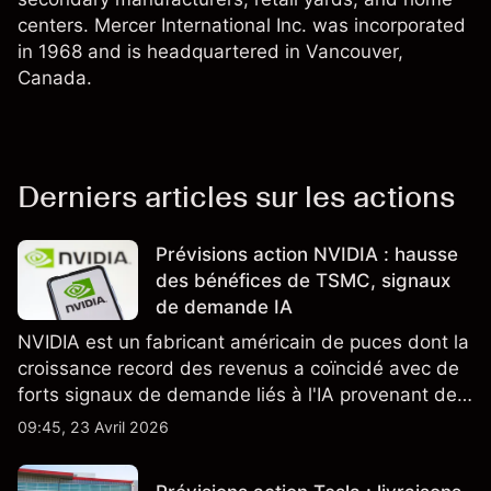
centers. Mercer International Inc. was incorporated
in 1968 and is headquartered in Vancouver,
Canada.
Derniers articles sur les actions
Prévisions action NVIDIA : hausse
des bénéfices de TSMC, signaux
de demande IA
NVIDIA est un fabricant américain de puces dont la
croissance record des revenus a coïncidé avec de
forts signaux de demande liés à l'IA provenant de
partenaires clés de la chaîne d'approvisionnement,
09:45, 23 Avril 2026
notamment TSMC et ASML. Les performances
passées ne préjugent pas des résultats futurs.