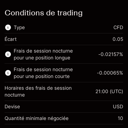
Conditions de trading
Type
CFD
Écart
0.05
Ce marché financier est disponible pour le
Frais de session nocturne
trading de CFD.
-0.02157
%
pour une position longue
En savoir plus sur :
Frais de session nocturne
-0.00065
%
CFD
pour une position courte
Horaires des frais de session
21:00
(UTC)
nocturne
Devise
USD
Marge. Votre
$1,000.00
investissement
Quantité minimale négociée
10
Ajustement des fonds de
Marge. Votre
-0.021568