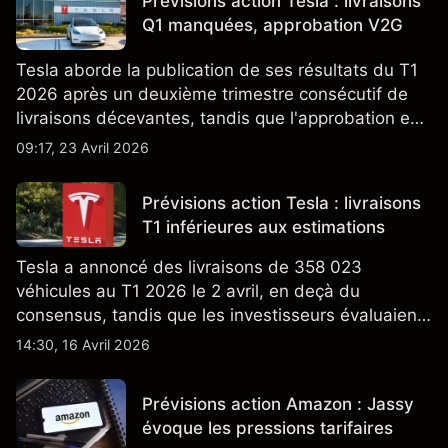
Prévisions action Tesla : livraisons
Q1 manquées, approbation V2G
Tesla aborde la publication de ses résultats du T1
2026 après un deuxième trimestre consécutif de
livraisons décevantes, tandis que l'approbation en
Californie d'un programme V2G pour le Cybertruck
09:17, 23 Avril 2026
ajoute un nouveau développement à son activité
énergétique.
Prévisions action Tesla : livraisons
T1 inférieures aux estimations
Tesla a annoncé des livraisons de 358 023
véhicules au T1 2026 le 2 avril, en deçà du
consensus, tandis que les investisseurs évaluaient
également la croissance des stocks et les projets
14:30, 16 Avril 2026
de modèles de VE à moindre coût, dont un
nouveau SUV. Découvrez les objectifs de cours
Prévisions action Amazon : Jassy
TSLA d'analystes tiers.
évoque les pressions tarifaires