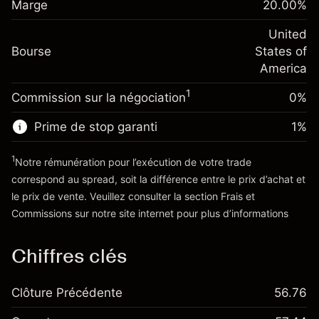
$1,000.00
Marge
overnight
20.00
%
investissement
%
Frais sur la valeur totale de la
(-$1.08)
Ajustement des fonds
United
position
-0.000654
Bourse
de overnight
States of
Taille de la position avec effet de levier
%
Frais sur la valeur totale de la
America
~
$5,000.00
(-$0.03)
position
Valeur nominale avec effet de levier
1
Commission sur la négociation
0%
Taille de la position avec effet de levier
~
$4,000.00
~
$5,000.00
Prime de stop garanti
1
%
Valeur nominale avec effet de levier
Vers la plateforme
~
$4,000.00
1
Notre rémunération pour l’exécution de votre trade
correspond au spread, soit la différence entre le prix d’achat et
le prix de vente. Veuillez consulter la section
Frais et
Vers la plateforme
'Tarifs et Frais
Commissions
sur notre site internet pour plus d’informations
Chiffres clés
Clôture Précédente
56.76