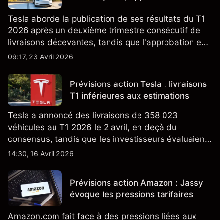
Tesla aborde la publication de ses résultats du T1
2026 après un deuxième trimestre consécutif de
livraisons décevantes, tandis que l'approbation en
Californie d'un programme V2G pour le Cybertruck
09:17, 23 Avril 2026
ajoute un nouveau développement à son activité
énergétique.
Prévisions action Tesla : livraisons
T1 inférieures aux estimations
Tesla a annoncé des livraisons de 358 023
véhicules au T1 2026 le 2 avril, en deçà du
consensus, tandis que les investisseurs évaluaient
également la croissance des stocks et les projets
14:30, 16 Avril 2026
de modèles de VE à moindre coût, dont un
nouveau SUV. Découvrez les objectifs de cours
Prévisions action Amazon : Jassy
TSLA d'analystes tiers.
évoque les pressions tarifaires
Amazon.com fait face à des pressions liées aux