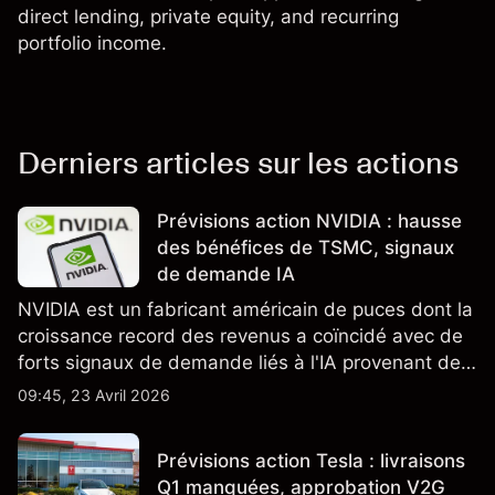
direct lending, private equity, and recurring
portfolio income.
Derniers articles sur les actions
Prévisions action NVIDIA : hausse
des bénéfices de TSMC, signaux
de demande IA
NVIDIA est un fabricant américain de puces dont la
croissance record des revenus a coïncidé avec de
forts signaux de demande liés à l'IA provenant de
partenaires clés de la chaîne d'approvisionnement,
09:45, 23 Avril 2026
notamment TSMC et ASML. Les performances
passées ne préjugent pas des résultats futurs.
Prévisions action Tesla : livraisons
Q1 manquées, approbation V2G