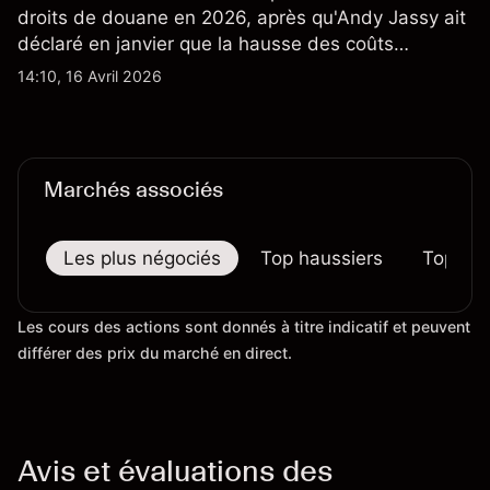
droits de douane en 2026, après qu'Andy Jassy ait
déclaré en janvier que la hausse des coûts
d'importation commençait à se répercuter sur
14:10, 16 Avril 2026
certains prix. Les performances passées ne
préjugent pas des résultats futurs.
Marchés associés
Les plus négociés
Top haussiers
Top bai
Les cours des actions sont donnés à titre indicatif et peuvent
différer des prix du marché en direct.
Avis et évaluations des