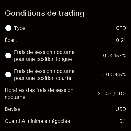
Conditions de trading
Type
CFD
Écart
0.21
Ce marché financier est disponible pour le
Frais de session nocturne
trading de CFD.
-0.02157
%
pour une position longue
En savoir plus sur :
Frais de session nocturne
-0.00065
%
CFD
pour une position courte
Horaires des frais de session
21:00
(UTC)
nocturne
Devise
USD
Marge. Votre
$1,000.00
investissement
Quantité minimale négociée
0.1
Ajustement des fonds de
Marge. Votre
-0.021568