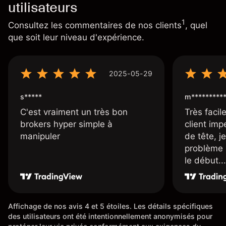
utilisateurs
1
Consultez les commentaires de nos clients
, quel
que soit leur niveau d'expérience.
2025-05-29
s*****
m*********
C'est vraiment un très bon
Très facile
brokers hyper simple à
client imp
manipuler
de tête, j
problème 
le début...
Affichage de nos avis 4 et 5 étoiles. Les détails spécifiques
des utilisateurs ont été intentionnellement anonymisés pour