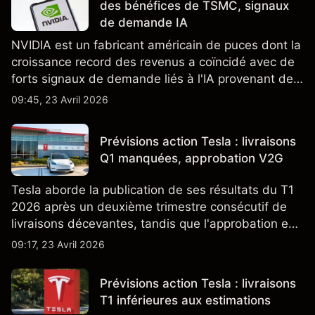
des bénéfices de TSMC, signaux
de demande IA
NVIDIA est un fabricant américain de puces dont la
croissance record des revenus a coïncidé avec de
forts signaux de demande liés à l'IA provenant de
partenaires clés de la chaîne d'approvisionnement,
09:45, 23 Avril 2026
notamment TSMC et ASML. Les performances
passées ne préjugent pas des résultats futurs.
Prévisions action Tesla : livraisons
Q1 manquées, approbation V2G
Tesla aborde la publication de ses résultats du T1
2026 après un deuxième trimestre consécutif de
livraisons décevantes, tandis que l'approbation en
Californie d'un programme V2G pour le Cybertruck
09:17, 23 Avril 2026
ajoute un nouveau développement à son activité
énergétique.
Prévisions action Tesla : livraisons
T1 inférieures aux estimations