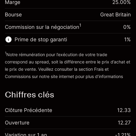
£1,000.00
Marge
overnight
25.00
%
investissement
%
Frais sur la valeur totale de la
(-£0.85)
Bourse
Ajustement des fonds
Great Britain
position
-0.000646
de overnight
Taille de la position avec effet de levier
%
1
Commission sur la négociation
0%
Frais sur la valeur totale de la
~
£4,000.00
(-£0.03)
position
Valeur nominale avec effet de levier
Prime de stop garanti
1
%
Taille de la position avec effet de levier
~
£3,000.00
~
£4,000.00
1
Notre rémunération pour l’exécution de votre trade
Valeur nominale avec effet de levier
correspond au spread, soit la différence entre le prix d’achat et
Vers la plateforme
~
£3,000.00
le prix de vente. Veuillez consulter la section
Frais et
'Tarifs et Frais
Commissions
sur notre site internet pour plus d’informations
Vers la plateforme
Chiffres clés
Clôture Précédente
12.33
Ouverture
12.27
Variation sur 1 an
-1.21%