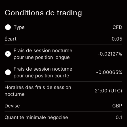
Conditions de trading
Type
CFD
Écart
0.05
Ce marché financier est disponible pour le
Frais de session nocturne
trading de CFD.
-0.02127
%
pour une position longue
En savoir plus sur :
Frais de session nocturne
-0.00065
%
CFD
pour une position courte
Horaires des frais de session
21:00
(UTC)
nocturne
Devise
GBP
Marge. Votre
£1,000.00
investissement
Quantité minimale négociée
0.1
Ajustement des fonds de
Marge. Votre
-0.021272