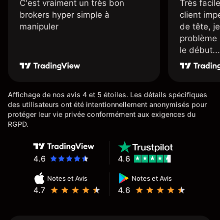
C'est vraiment un très bon
Très facile
brokers hyper simple à
client imp
manipuler
de tête, j
problème 
le début...
Affichage de nos avis 4 et 5 étoiles. Les détails spécifiques
des utilisateurs ont été intentionnellement anonymisés pour
protéger leur vie privée conformément aux exigences du
RGPD.
4.6
4.6
Notes et Avis
Notes et Avis
4.7
4.6