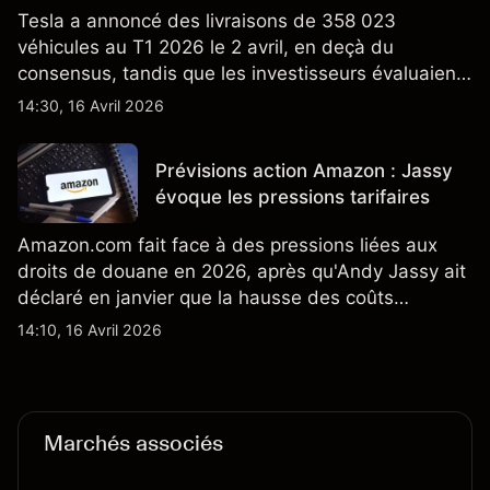
Tesla a annoncé des livraisons de 358 023
véhicules au T1 2026 le 2 avril, en deçà du
consensus, tandis que les investisseurs évaluaient
également la croissance des stocks et les projets
14:30, 16 Avril 2026
de modèles de VE à moindre coût, dont un
nouveau SUV. Découvrez les objectifs de cours
Prévisions action Amazon : Jassy
TSLA d'analystes tiers.
évoque les pressions tarifaires
Amazon.com fait face à des pressions liées aux
droits de douane en 2026, après qu'Andy Jassy ait
déclaré en janvier que la hausse des coûts
d'importation commençait à se répercuter sur
14:10, 16 Avril 2026
certains prix. Les performances passées ne
préjugent pas des résultats futurs.
Marchés associés