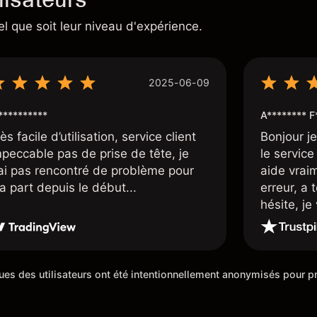
el que soit leur niveau d'expérience.
2025-06-09
*********
A******** F
ès facile d’utilisation, service client
Bonjour j
mpeccable pas de prise de tête, je
le service 
’ai pas rencontré de problème pour
aide vrai
a part depuis le début...
erreur, a 
hésite, j
100%. Un c
de cette 5
iques des utilisateurs ont été intentionnellement anonymisés pour