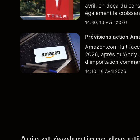
avril, en deçà du con
également la croissan
moindre coût, dont u
14:30, 16 Avril 2026
TSLA d'analystes tier
Prévisions action Ama
Amazon.com fait face 
2026, après qu'Andy J
d'importation commenç
performances passées 
14:10, 16 Avril 2026
Avis et évaluations des uti