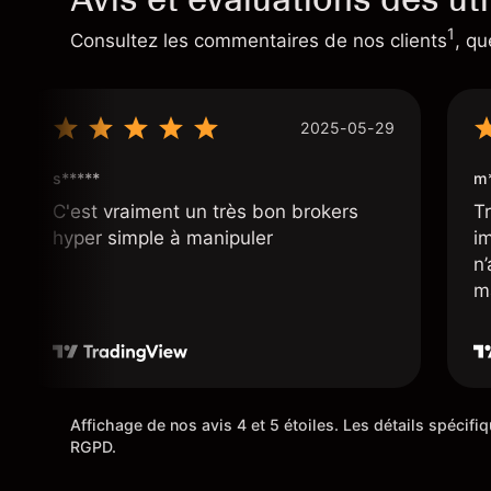
1
Consultez les commentaires de nos clients
, qu
2025-05-29
s*****
m*
C'est vraiment un très bon brokers
Tr
hyper simple à manipuler
i
n
m
Affichage de nos avis 4 et 5 étoiles. Les détails spécif
RGPD.