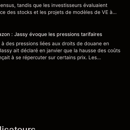
sensus, tandis que les investisseurs évaluaient
ce des stocks et les projets de modèles de VE à
n nouveau SUV. Découvrez les objectifs de cours
s.
zon : Jassy évoque les pressions tarifaires
à des pressions liées aux droits de douane en
assy ait déclaré en janvier que la hausse des coûts
ait à se répercuter sur certains prix. Les
ne préjugent pas des résultats futurs.
lisateurs