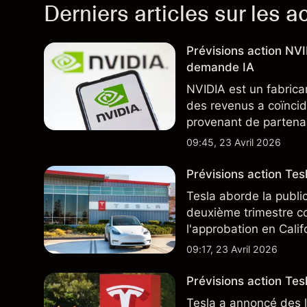
Derniers articles sur les a
Prévisions action NV
demande IA
NVIDIA est un fabrica
des revenus a coïncid
provenant de partenai
notamment TSMC et A
09:45, 23 Avril 2026
des résultats futurs.
Prévisions action Te
Tesla aborde la publi
deuxième trimestre co
l'approbation en Cali
ajoute un nouveau dé
09:17, 23 Avril 2026
Prévisions action Tesl
Tesla a annoncé des l