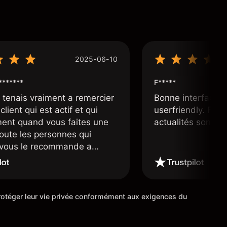
2025-06-10
*******
F*****
e tenais vraiment a remercier
Bonne interface 
client qui est actif et qui
userfriendly. Facil
ment quand vous faites une
actualités sont bi
toute les personnes qui
e vous le recommande a
ourtier très fiable et digne
 étoiles
 protéger leur vie privée conformément aux exigences du