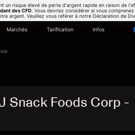
n risque élevé de perte d'argent rapide en raison de l'eff
radant des CFD
.
Vous devriez considérer si vous comprenez
tre argent. Veuillez vous référer à notre
Déclaration de Di
Marchés
Tarification
Infos
Corp
 J Snack Foods Corp -