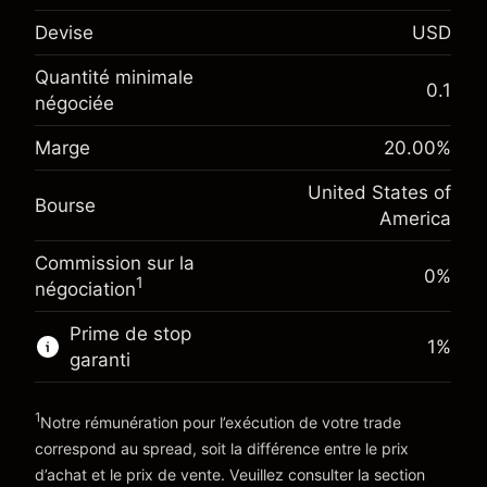
$1,000.00
investissement
Devise
USD
Ajustement des fonds de
-0.021596
overnight
Quantité minimale
%
0.1
Frais sur la valeur totale de la
négociée
Marge. Votre
(-$1.08)
position
$1,000.00
investissement
Marge
20.00
%
Taille de la position avec effet de levier
Ajustement des fonds de
~
$5,000.00
-0.000626
United States of
overnight
Valeur nominale avec effet de levier
Bourse
%
America
Frais sur la valeur totale de la
~
$4,000.00
(-$0.03)
position
Commission sur la
Taille de la position avec effet de levier
0%
1
négociation
Vers la plateforme
~
$5,000.00
Valeur nominale avec effet de levier
Prime de stop
1
%
~
$4,000.00
garanti
1
Vers la plateforme
Notre rémunération pour l’exécution de votre trade
correspond au spread, soit la différence entre le prix
d’achat et le prix de vente. Veuillez consulter la section
'Tarifs et Frais