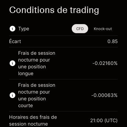
Conditions de trading
Type
CFD
Knock-out
Écart
0.85
Cet instrument financier est disponible pour le
Frais de session
trading via les CFD et les Knock-outs.
nocturne pour
-0.02160
%
En savoir plus sur :
une position
longue
CFD
Knock-outs
Frais de session
nocturne pour
-0.00063
%
une position
courte
Horaires des frais de
21:00
(UTC)
Marge. Votre
session nocturne