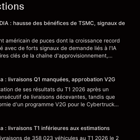
ctions
IDIA : hausse des bénéfices de TSMC, signaux de
nt américain de puces dont la croissance record
é avec de forts signaux de demande liés à l'IA
res clés de la chaîne d'approvisionnement,
SML. Les performances passées ne préjugent pas
sla : livraisons Q1 manquées, approbation V2G
cation de ses résultats du T1 2026 après un
nsécutif de livraisons décevantes, tandis que
fornie d'un programme V2G pour le Cybertruck
veloppement à son activité énergétique.
a : livraisons T1 inférieures aux estimations
ivraisons de 358 023 véhicules au T1 2026 le 2