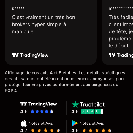
s*****
m*********
C'est vraiment un très bon
Très facile
brokers hyper simple à
client imp
manipuler
de tête, j
problème 
le début...
Affichage de nos avis 4 et 5 étoiles. Les détails spécifiques
des utilisateurs ont été intentionnellement anonymisés pour
protéger leur vie privée conformément aux exigences du
RGPD.
4.6
4.6
Notes et Avis
Notes et Avis
4.7
4.6