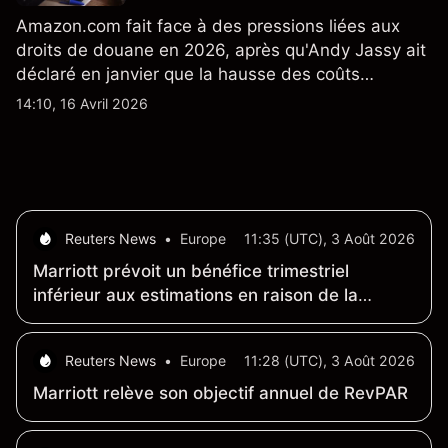
Amazon.com fait face à des pressions liées aux
droits de douane en 2026, après qu'Andy Jassy ait
déclaré en janvier que la hausse des coûts
d'importation commençait à se répercuter sur
14:10, 16 Avril 2026
certains prix. Les performances passées ne
préjugent pas des résultats futurs.
Reuters News
•
Europe
11:35 (UTC), 3 Août 2026
Marriott prévoit un bénéfice trimestriel
inférieur aux estimations en raison de la
baisse des voyages au Moyen-Orient
Reuters News
•
Europe
11:28 (UTC), 3 Août 2026
Marriott relève son objectif annuel de RevPAR