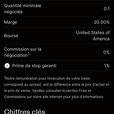
Ajustement des fonds de
Quantité minimale
-0.021596
0.1
overnight
négociée
Marge. Votre
%
$1,000.00
Frais sur la valeur totale de la
investissement
(-$1.08)
position
Marge
20.00
%
Ajustement des fonds
Taille de la position avec effet de levier
-0.000626
de overnight
United States of
~
$5,000.00
%
Bourse
Frais sur la valeur totale de la
America
Valeur nominale avec effet de levier
(-$0.03)
position
~
$4,000.00
Commission sur la
Taille de la position avec effet de levier
0%
1
négociation
~
$5,000.00
Vers la plateforme
Valeur nominale avec effet de levier
Prime de stop garanti
1
%
~
$4,000.00
1
Notre rémunération pour l’exécution de votre trade
correspond au spread, soit la différence entre le prix d’achat et
Vers la plateforme
le prix de vente. Veuillez consulter la section
Frais et
'Tarifs et Frais
Commissions
sur notre site internet pour plus d’informations
Chiffres clés