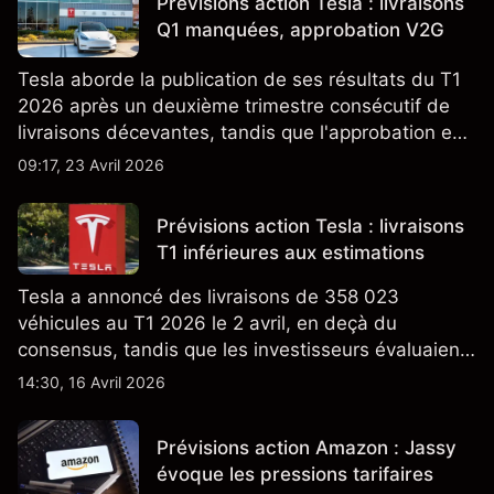
Prévisions action Tesla : livraisons
Q1 manquées, approbation V2G
Tesla aborde la publication de ses résultats du T1
2026 après un deuxième trimestre consécutif de
livraisons décevantes, tandis que l'approbation en
Californie d'un programme V2G pour le Cybertruck
09:17, 23 Avril 2026
ajoute un nouveau développement à son activité
énergétique.
Prévisions action Tesla : livraisons
T1 inférieures aux estimations
Tesla a annoncé des livraisons de 358 023
véhicules au T1 2026 le 2 avril, en deçà du
consensus, tandis que les investisseurs évaluaient
également la croissance des stocks et les projets
14:30, 16 Avril 2026
de modèles de VE à moindre coût, dont un
nouveau SUV. Découvrez les objectifs de cours
Prévisions action Amazon : Jassy
TSLA d'analystes tiers.
évoque les pressions tarifaires