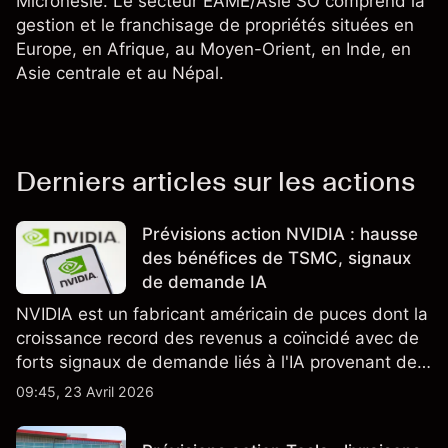
Micronésie. Le secteur EAME/Asie SO comprend la
gestion et le franchisage de propriétés situées en
Europe, en Afrique, au Moyen-Orient, en Inde, en
Asie centrale et au Népal.
Derniers articles sur les actions
Prévisions action NVIDIA : hausse
des bénéfices de TSMC, signaux
de demande IA
NVIDIA est un fabricant américain de puces dont la
croissance record des revenus a coïncidé avec de
forts signaux de demande liés à l'IA provenant de
partenaires clés de la chaîne d'approvisionnement,
09:45, 23 Avril 2026
notamment TSMC et ASML. Les performances
passées ne préjugent pas des résultats futurs.