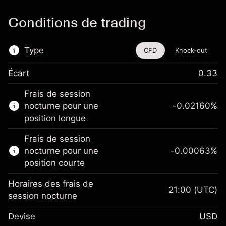
Conditions de trading
Type
CFD
Knock-out
Écart
0.33
Cet instrument financier est disponible pour
Frais de session
le trading via les CFD et les Knock-outs.
nocturne pour une
-0.02160
%
En savoir plus sur :
position longue
CFD
Frais de session
Knock-outs
nocturne pour une
-0.00063
%
position courte
Horaires des frais de
21:00
(UTC)
session nocturne
Marge. Votre
$1,000.00
Devise
USD
investissement