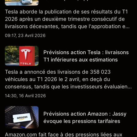
Tesla aborde la publication de ses résultats du T1
2026 après un deuxième trimestre consécutif de
livraisons décevantes, tandis que l'approbation en
Californie d'un programme V2G pour le Cybertruck
09:17, 23 Avril 2026
ajoute un nouveau développement à son activité
énergétique.
Prévisions action Tesla : livraisons
T1 inférieures aux estimations
Tesla a annoncé des livraisons de 358 023
véhicules au T1 2026 le 2 avril, en deçà du
consensus, tandis que les investisseurs évaluaient
également la croissance des stocks et les projets
14:30, 16 Avril 2026
de modèles de VE à moindre coût, dont un
nouveau SUV. Découvrez les objectifs de cours
Prévisions action Amazon : Jassy
TSLA d'analystes tiers.
évoque les pressions tarifaires
Amazon.com fait face à des pressions liées aux