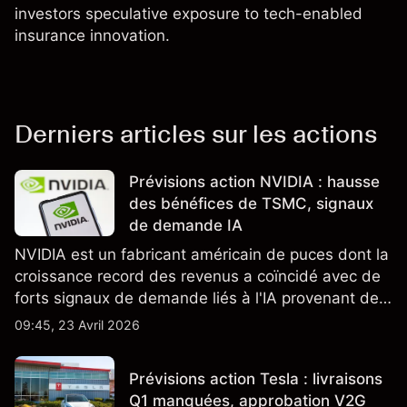
investors speculative exposure to tech-enabled
insurance innovation.
Derniers articles sur les actions
Prévisions action NVIDIA : hausse
des bénéfices de TSMC, signaux
de demande IA
NVIDIA est un fabricant américain de puces dont la
croissance record des revenus a coïncidé avec de
forts signaux de demande liés à l'IA provenant de
partenaires clés de la chaîne d'approvisionnement,
09:45, 23 Avril 2026
notamment TSMC et ASML. Les performances
passées ne préjugent pas des résultats futurs.
Prévisions action Tesla : livraisons
Q1 manquées, approbation V2G