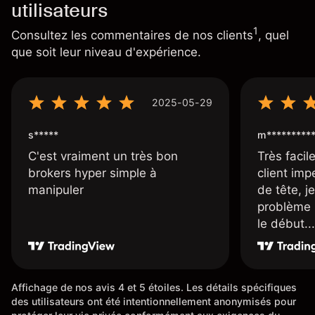
utilisateurs
1
Consultez les commentaires de nos clients
, quel
que soit leur niveau d'expérience.
2025-05-29
s*****
m*********
C'est vraiment un très bon
Très facile
brokers hyper simple à
client imp
manipuler
de tête, j
problème 
le début...
Affichage de nos avis 4 et 5 étoiles. Les détails spécifiques
des utilisateurs ont été intentionnellement anonymisés pour