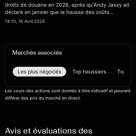
droits de douane en 2026, après qu'Andy Jassy ait
déclaré en janvier que la hausse des coûts
d'importation commençait à se répercuter sur
14:10, 16 Avril 2026
certains prix. Les performances passées ne
préjugent pas des résultats futurs.
Marchés associés
Les plus négociés
Top haussiers
Top bai
Les cours des actions sont donnés à titre indicatif et peuvent
différer des prix du marché en direct.
Avis et évaluations des