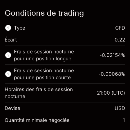
Conditions de trading
Type
CFD
Écart
0.22
Ce marché financier est disponible pour le
Frais de session nocturne
trading de CFD.
-0.02154
%
pour une position longue
En savoir plus sur :
Frais de session nocturne
-0.00068
%
CFD
pour une position courte
Horaires des frais de session
21:00
(UTC)
nocturne
Devise
USD
Marge. Votre
$1,000.00
investissement
Quantité minimale négociée
1
Ajustement des fonds de
Marge. Votre
-0.02154