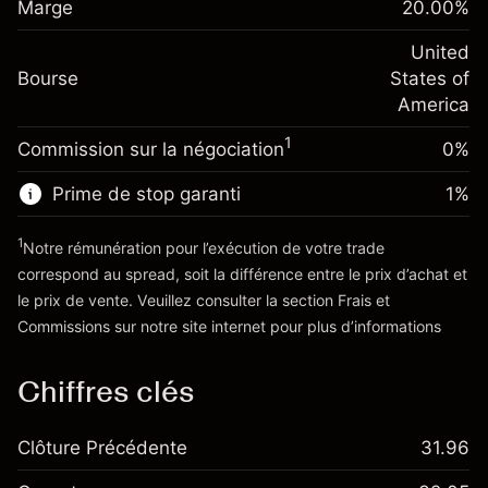
$1,000.00
Marge
overnight
20.00
%
investissement
%
Frais sur la valeur totale de la
(-$1.08)
Ajustement des fonds de
United
position
-0.000682
Bourse
overnight
States of
Taille de la position avec effet de levier
%
Frais sur la valeur totale de la
America
~
$5,000.00
(-$0.03)
position
Valeur nominale avec effet de levier
1
Commission sur la négociation
0%
Taille de la position avec effet de levier
~
$4,000.00
~
$5,000.00
Prime de stop garanti
1
%
Valeur nominale avec effet de levier
Vers la plateforme
~
$4,000.00
1
Notre rémunération pour l’exécution de votre trade
correspond au spread, soit la différence entre le prix d’achat et
le prix de vente. Veuillez consulter la section
Frais et
Vers la plateforme
'Tarifs et Frais
Commissions
sur notre site internet pour plus d’informations
Chiffres clés
Clôture Précédente
31.96