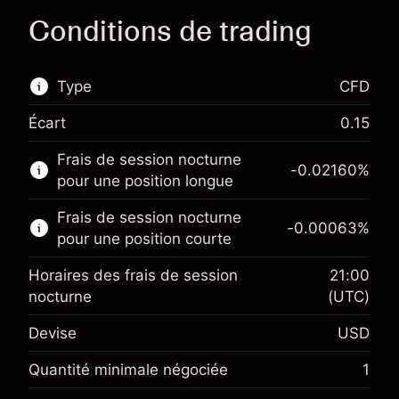
Conditions de trading
Type
CFD
Écart
0.15
Ce marché financier est disponible pour le
Frais de session nocturne
trading de CFD.
-0.02160
%
pour une position longue
En savoir plus sur :
Frais de session nocturne
-0.00063
%
CFD
pour une position courte
Horaires des frais de session
21:00
nocturne
(UTC)
Devise
USD
Marge. Votre
$1,000.00
investissement
Quantité minimale négociée
1
Ajustement des fonds de
Marge. Votre
-0.021596