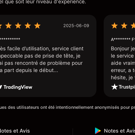
el que soit leur niveau d'expérience.
2025-06-09
*********
A******** F
ès facile d’utilisation, service client
Bonjour j
mpeccable pas de prise de tête, je
le service 
’ai pas rencontré de problème pour
aide vrai
a part depuis le début...
erreur, a 
hésite, j
100%. Un c
de cette 5
iques des utilisateurs ont été intentionnellement anonymisés pour
otes et Avis
Notes et Avi