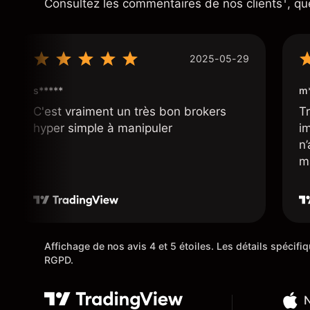
Consultez les commentaires de nos clients
, qu
2025-05-29
s*****
m*
C'est vraiment un très bon brokers
Tr
hyper simple à manipuler
i
n
m
Affichage de nos avis 4 et 5 étoiles. Les détails spécif
RGPD.
N