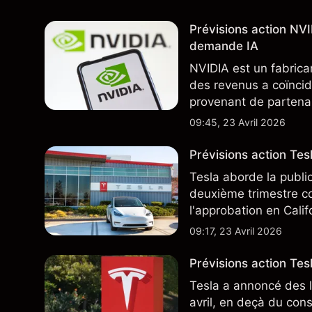
Prévisions action NV
demande IA
NVIDIA est un fabrica
des revenus a coïncid
provenant de partenai
notamment TSMC et A
09:45, 23 Avril 2026
des résultats futurs.
Prévisions action Te
Tesla aborde la publi
deuxième trimestre co
l'approbation en Cali
ajoute un nouveau dé
09:17, 23 Avril 2026
Prévisions action Tesl
Tesla a annoncé des l
avril, en deçà du con