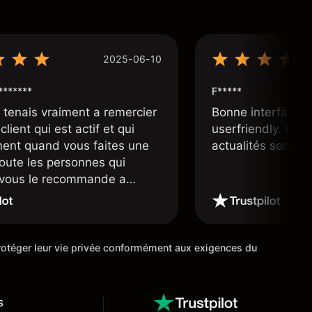
2025-06-10
*******
F*****
e tenais vraiment a remercier
Bonne interface 
client qui est actif et qui
userfriendly. Facil
ment quand vous faites une
actualités sont bi
toute les personnes qui
e vous le recommande a
ourtier très fiable et digne
 étoiles
 protéger leur vie privée conformément aux exigences du
s