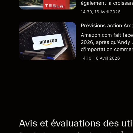
également la croissan
moindre coût, dont u
14:30, 16 Avril 2026
TSLA d'analystes tier
Prévisions action Ama
Amazon.com fait face 
2026, après qu'Andy J
d'importation commenç
performances passées 
14:10, 16 Avril 2026
Avis et évaluations des uti
1