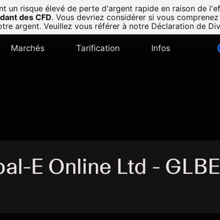
n risque élevé de perte d'argent rapide en raison de l'eff
radant des CFD
.
Vous devriez considérer si vous comprenez
tre argent. Veuillez vous référer à notre
Déclaration de Di
Marchés
Tarification
Infos
al-E Online Ltd - GLBE