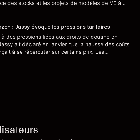
ce des stocks et les projets de modèles de VE à
n nouveau SUV. Découvrez les objectifs de cours
s.
zon : Jassy évoque les pressions tarifaires
à des pressions liées aux droits de douane en
assy ait déclaré en janvier que la hausse des coûts
ait à se répercuter sur certains prix. Les
ne préjugent pas des résultats futurs.
lisateurs