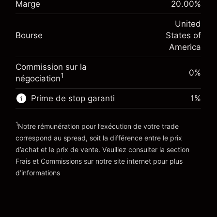
Marge
20.00
%
$1,000.00
overnight
investissement
%
Frais sur la valeur totale de la
(-$1.08)
United
Ajustement des fonds de
position
-0.000626
Bourse
States of
overnight
Taille de la position avec effet de levier
%
America
Frais sur la valeur totale de la
~
$5,000.00
(-$0.03)
position
Valeur nominale avec effet de levier
Commission sur la
Taille de la position avec effet de levier
0%
~
$4,000.00
1
négociation
~
$5,000.00
Valeur nominale avec effet de levier
Prime de stop garanti
1
%
Vers la plateforme
~
$4,000.00
1
Notre rémunération pour l’exécution de votre trade
Vers la plateforme
correspond au spread, soit la différence entre le prix
d’achat et le prix de vente. Veuillez consulter la section
'Tarifs et Frais
Frais et Commissions
sur notre site internet pour plus
d’informations