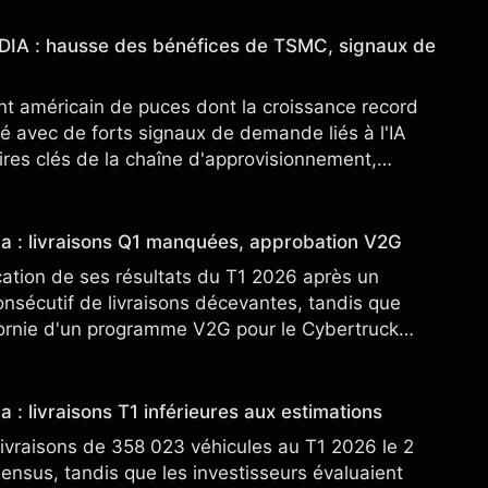
IDIA : hausse des bénéfices de TSMC, signaux de
nt américain de puces dont la croissance record
é avec de forts signaux de demande liés à l'IA
res clés de la chaîne d'approvisionnement,
SML. Les performances passées ne préjugent pas
sla : livraisons Q1 manquées, approbation V2G
cation de ses résultats du T1 2026 après un
nsécutif de livraisons décevantes, tandis que
fornie d'un programme V2G pour le Cybertruck
veloppement à son activité énergétique.
a : livraisons T1 inférieures aux estimations
ivraisons de 358 023 véhicules au T1 2026 le 2
sensus, tandis que les investisseurs évaluaient