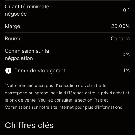
Ajustement des fonds
Quantité minimale
0.1
-0.01726
%
de overnight
négociée
Marge. Votre
CA$1,000.00
(-CA$0.86)
Frais sur la valeur totale de
investissement
la position
Marge
20.00
%
Ajustement des fonds
Taille de la position avec effet de levier
-0.004658
%
Bourse
de overnight
Canada
~
CA$5,000.00
(-CA$0.23)
Frais sur la valeur totale de
Valeur nominale avec effet de levier
Commission sur la
la position
0%
~
CA$4,000.00
1
négociation
Taille de la position avec effet de levier
~
CA$5,000.00
Prime de stop garanti
1
%
Vers la plateforme
Valeur nominale avec effet de levier
~
CA$4,000.00
1
Notre rémunération pour l’exécution de votre trade
correspond au spread, soit la différence entre le prix d’achat et
le prix de vente. Veuillez consulter la section
Frais et
Vers la plateforme
'Tarifs et Frais
Commissions
sur notre site internet pour plus d’informations
Chiffres clés