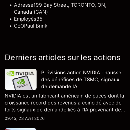
Adresse
199 Bay Street, TORONTO, ON,
Canada (CAN)
Employés
35
CEO
Paul Brink
Derniers articles sur les actions
Prévisions action NVIDIA : hausse
des bénéfices de TSMC, signaux
de demande IA
NVIDIA est un fabricant américain de puces dont la
croissance record des revenus a coïncidé avec de
forts signaux de demande liés à l'IA provenant de
partenaires clés de la chaîne d'approvisionnement,
09:45, 23 Avril 2026
notamment TSMC et ASML. Les performances