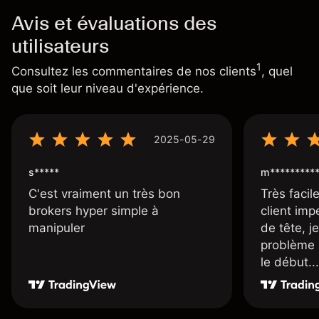
Avis et évaluations des
utilisateurs
1
Consultez les commentaires de nos clients
, quel
que soit leur niveau d'expérience.
2025-05-29
s*****
m*********
C'est vraiment un très bon
Très facile
brokers hyper simple à
client imp
manipuler
de tête, j
problème 
le début...