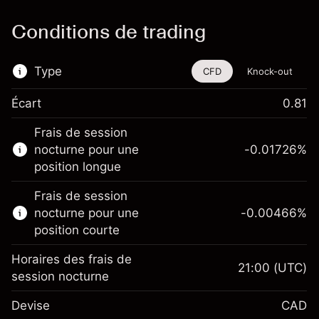
Conditions de trading
Type
CFD
Knock-out
Écart
0.81
Cet instrument financier est disponible pour
Frais de session
le trading via les CFD et les Knock-outs.
nocturne pour une
-0.01726
%
En savoir plus sur :
position longue
CFD
Frais de session
Knock-outs
nocturne pour une
-0.00466
%
position courte
Horaires des frais de
21:00
(UTC)
session nocturne
Marge. Votre
CA$1,000.00
Devise
CAD
investissement