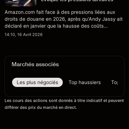
Amazon.com fait face à des pressions liées aux
droits de douane en 2026, après qu'Andy Jassy ait
déclaré en janvier que la hausse des coûts
d'importation commençait à se répercuter sur
14:10, 16 Avril 2026
certains prix. Les performances passées ne
préjugent pas des résultats futurs.
Marchés associés
Les plus négociés
Top haussiers
Top bai
Les cours des actions sont donnés à titre indicatif et peuvent
différer des prix du marché en direct.