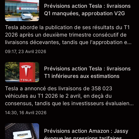
passées ne préjugent pas des résultats futurs.
Prévisions action Tesla : livraisons
Q1 manquées, approbation V2G
Tesla aborde la publication de ses résultats du T1
2026 après un deuxième trimestre consécutif de
livraisons décevantes, tandis que l'approbation en
Californie d'un programme V2G pour le Cybertruck
09:17, 23 Avril 2026
ajoute un nouveau développement à son activité
énergétique.
Prévisions action Tesla : livraisons
T1 inférieures aux estimations
Tesla a annoncé des livraisons de 358 023
véhicules au T1 2026 le 2 avril, en deçà du
consensus, tandis que les investisseurs évaluaient
également la croissance des stocks et les projets
14:30, 16 Avril 2026
de modèles de VE à moindre coût, dont un
nouveau SUV. Découvrez les objectifs de cours
Prévisions action Amazon : Jassy
TSLA d'analystes tiers.
évoque les pressions tarifaires