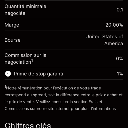
Ajustement des fonds de
Quantité minimale
-0.021596
0.1
overnight
négociée
Marge. Votre
%
$1,000.00
Frais sur la valeur totale de la
investissement
(-$1.08)
position
Marge
20.00
%
Ajustement des fonds
Taille de la position avec effet de levier
-0.000626
de overnight
United States of
~
$5,000.00
%
Bourse
Frais sur la valeur totale de la
America
Valeur nominale avec effet de levier
(-$0.03)
position
~
$4,000.00
Commission sur la
Taille de la position avec effet de levier
0%
1
négociation
~
$5,000.00
Vers la plateforme
Valeur nominale avec effet de levier
Prime de stop garanti
1
%
~
$4,000.00
1
Notre rémunération pour l’exécution de votre trade
correspond au spread, soit la différence entre le prix d’achat et
Vers la plateforme
le prix de vente. Veuillez consulter la section
Frais et
'Tarifs et Frais
Commissions
sur notre site internet pour plus d’informations
Chiffres clés