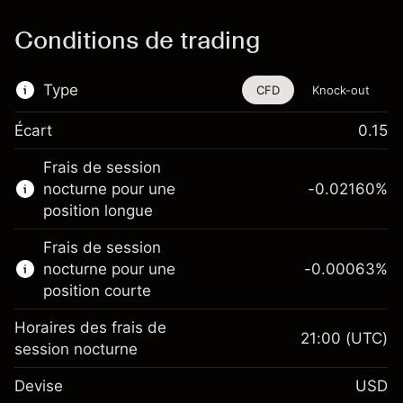
Conditions de trading
Type
CFD
Knock-out
Écart
0.15
Cet instrument financier est disponible pour
Frais de session
le trading via les CFD et les Knock-outs.
nocturne pour une
-0.02160
%
En savoir plus sur :
position longue
CFD
Frais de session
Knock-outs
nocturne pour une
-0.00063
%
position courte
Horaires des frais de
21:00
(UTC)
session nocturne
Marge. Votre
$1,000.00
Devise
USD
investissement