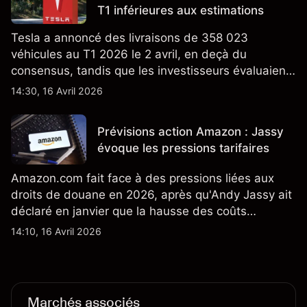
T1 inférieures aux estimations
Tesla a annoncé des livraisons de 358 023
véhicules au T1 2026 le 2 avril, en deçà du
consensus, tandis que les investisseurs évaluaient
également la croissance des stocks et les projets
14:30, 16 Avril 2026
de modèles de VE à moindre coût, dont un
nouveau SUV. Découvrez les objectifs de cours
Prévisions action Amazon : Jassy
TSLA d'analystes tiers.
évoque les pressions tarifaires
Amazon.com fait face à des pressions liées aux
droits de douane en 2026, après qu'Andy Jassy ait
déclaré en janvier que la hausse des coûts
d'importation commençait à se répercuter sur
14:10, 16 Avril 2026
certains prix. Les performances passées ne
préjugent pas des résultats futurs.
Marchés associés