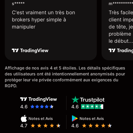
s*****
m*********
C'est vraiment un très bon
Très facile
brokers hyper simple à
client imp
manipuler
de tête, j
problème 
le début...
Affichage de nos avis 4 et 5 étoiles. Les détails spécifiques
des utilisateurs ont été intentionnellement anonymisés pour
protéger leur vie privée conformément aux exigences du
RGPD.
4.6
4.6
Notes et Avis
Notes et Avis
4.7
4.6