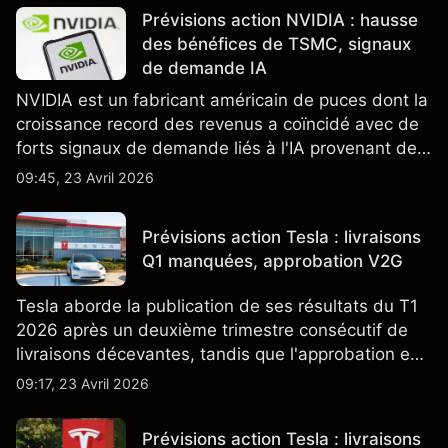
Prévisions action NVIDIA : hausse
des bénéfices de TSMC, signaux
de demande IA
NVIDIA est un fabricant américain de puces dont la
croissance record des revenus a coïncidé avec de
forts signaux de demande liés à l'IA provenant de
partenaires clés de la chaîne d'approvisionnement,
09:45, 23 Avril 2026
notamment TSMC et ASML. Les performances
passées ne préjugent pas des résultats futurs.
Prévisions action Tesla : livraisons
Q1 manquées, approbation V2G
Tesla aborde la publication de ses résultats du T1
2026 après un deuxième trimestre consécutif de
livraisons décevantes, tandis que l'approbation en
Californie d'un programme V2G pour le Cybertruck
09:17, 23 Avril 2026
ajoute un nouveau développement à son activité
énergétique.
Prévisions action Tesla : livraisons