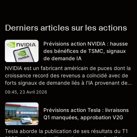
Derniers articles sur les actions
Prévisions action NVIDIA : hausse
des bénéfices de TSMC, signaux
de demande IA
NVIDIA est un fabricant américain de puces dont la
croissance record des revenus a coïncidé avec de
forts signaux de demande liés à l'IA provenant de
partenaires clés de la chaîne d'approvisionnement,
09:45, 23 Avril 2026
notamment TSMC et ASML. Les performances
passées ne préjugent pas des résultats futurs.
Prévisions action Tesla : livraisons
Q1 manquées, approbation V2G
Tesla aborde la publication de ses résultats du T1