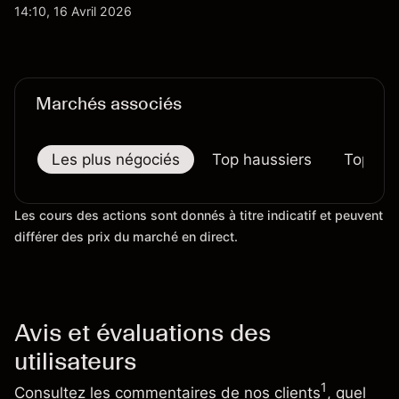
d'importation commençait à se répercuter sur
14:10, 16 Avril 2026
certains prix. Les performances passées ne
préjugent pas des résultats futurs.
Marchés associés
Les plus négociés
Top haussiers
Top bai
Les cours des actions sont donnés à titre indicatif et peuvent
différer des prix du marché en direct.
Avis et évaluations des
utilisateurs
1
Consultez les commentaires de nos clients
, quel