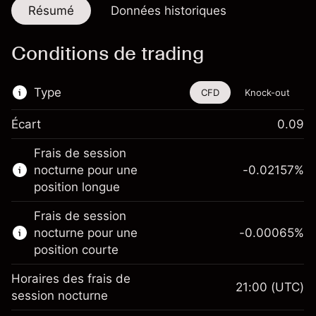
Résumé
Données historiques
Conditions de trading
Type
CFD
Knock-out
Écart
0.09
Cet instrument financier est disponible pour
Frais de session
le trading via les CFD et les Knock-outs.
nocturne pour une
-0.02157
%
En savoir plus sur :
position longue
CFD
Frais de session
Knock-outs
nocturne pour une
-0.00065
%
position courte
Horaires des frais de
21:00
(UTC)
session nocturne
Marge. Votre