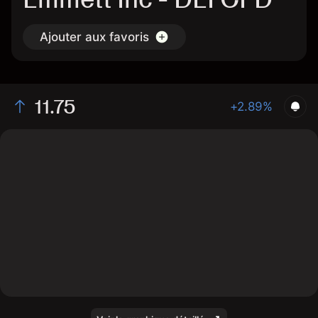
Ajouter aux favoris
11.75
+2.89%
The chart shows the DEI stock price data over the last
1 day, with a current price of 11.75, a high of 11.76, and
a low of 11.4.