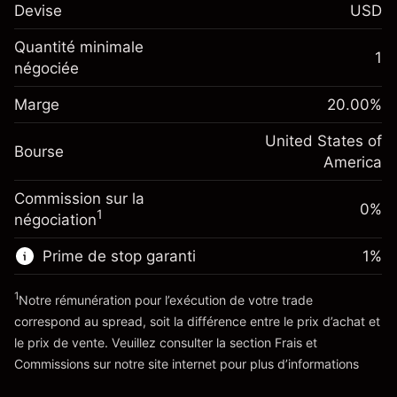
$1,000.00
Devise
USD
investissement
Ajustement des fonds de
Quantité minimale
-0.021568
1
overnight
négociée
Marge. Votre
%
$1,000.00
Frais sur la valeur totale de la
investissement
(-$1.08)
position
Marge
20.00
%
Ajustement des fonds
Taille de la position avec effet de levier
-0.000654
de overnight
United States of
~
$5,000.00
%
Bourse
Frais sur la valeur totale de la
America
Valeur nominale avec effet de levier
(-$0.03)
position
~
$4,000.00
Commission sur la
Taille de la position avec effet de levier
0%
1
négociation
~
$5,000.00
Vers la plateforme
Valeur nominale avec effet de levier
Prime de stop garanti
1
%
~
$4,000.00
1
Notre rémunération pour l’exécution de votre trade
correspond au spread, soit la différence entre le prix d’achat et
Vers la plateforme
le prix de vente. Veuillez consulter la section
Frais et
'Tarifs et Frais
Commissions
sur notre site internet pour plus d’informations