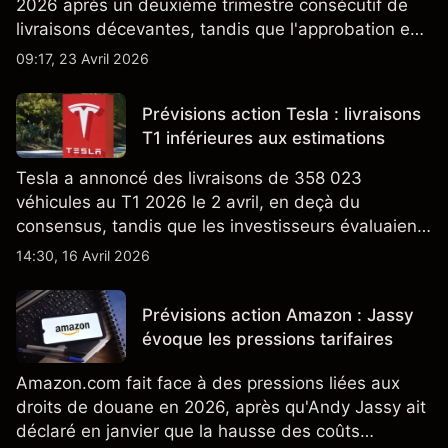
2026 après un deuxième trimestre consécutif de
livraisons décevantes, tandis que l'approbation en
Californie d'un programme V2G pour le Cybertruck
09:17, 23 Avril 2026
ajoute un nouveau développement à son activité
énergétique.
Prévisions action Tesla : livraisons
T1 inférieures aux estimations
Tesla a annoncé des livraisons de 358 023
véhicules au T1 2026 le 2 avril, en deçà du
consensus, tandis que les investisseurs évaluaient
également la croissance des stocks et les projets
14:30, 16 Avril 2026
de modèles de VE à moindre coût, dont un
nouveau SUV. Découvrez les objectifs de cours
Prévisions action Amazon : Jassy
TSLA d'analystes tiers.
évoque les pressions tarifaires
Amazon.com fait face à des pressions liées aux
droits de douane en 2026, après qu'Andy Jassy ait
déclaré en janvier que la hausse des coûts