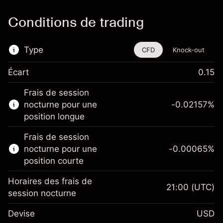
Conditions de trading
Type
CFD
Knock-out
Écart
0.15
Cet instrument financier est disponible pour
Frais de session
le trading via les CFD et les Knock-outs.
nocturne pour une
-0.02157
%
En savoir plus sur :
position longue
CFD
Frais de session
Knock-outs
nocturne pour une
-0.00065
%
position courte
Horaires des frais de
21:00
(UTC)
session nocturne
Marge. Votre
$1,000.00
Devise
USD
investissement