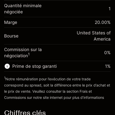
Ajustement des fonds de
Quantité minimale
-0.021568
1
overnight
négociée
Marge. Votre
%
$1,000.00
Frais sur la valeur totale de la
investissement
(-$1.08)
position
Marge
20.00
%
Ajustement des fonds
Taille de la position avec effet de levier
-0.000654
de overnight
United States of
~
$5,000.00
%
Bourse
Frais sur la valeur totale de la
America
Valeur nominale avec effet de levier
(-$0.03)
position
~
$4,000.00
Commission sur la
Taille de la position avec effet de levier
0%
1
négociation
~
$5,000.00
Vers la plateforme
Valeur nominale avec effet de levier
Prime de stop garanti
1
%
~
$4,000.00
1
Notre rémunération pour l’exécution de votre trade
correspond au spread, soit la différence entre le prix d’achat et
Vers la plateforme
le prix de vente. Veuillez consulter la section
Frais et
'Tarifs et Frais
Commissions
sur notre site internet pour plus d’informations
Chiffres clés