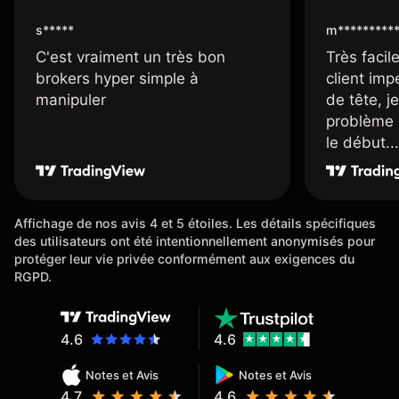
s*****
m*********
C'est vraiment un très bon
Très facile
brokers hyper simple à
client imp
manipuler
de tête, j
problème 
le début...
Affichage de nos avis 4 et 5 étoiles. Les détails spécifiques
des utilisateurs ont été intentionnellement anonymisés pour
protéger leur vie privée conformément aux exigences du
RGPD.
4.6
4.6
Notes et Avis
Notes et Avis
4.7
4.6