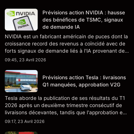
Prévisions action NVIDIA : hausse
des bénéfices de TSMC, signaux
de demande IA
NVIDIA est un fabricant américain de puces dont la
croissance record des revenus a coïncidé avec de
forts signaux de demande liés à l'IA provenant de
partenaires clés de la chaîne d'approvisionnement,
09:45, 23 Avril 2026
notamment TSMC et ASML. Les performances
passées ne préjugent pas des résultats futurs.
Prévisions action Tesla : livraisons
Q1 manquées, approbation V2G
Tesla aborde la publication de ses résultats du T1
2026 après un deuxième trimestre consécutif de
livraisons décevantes, tandis que l'approbation en
Californie d'un programme V2G pour le Cybertruck
09:17, 23 Avril 2026
ajoute un nouveau développement à son activité
énergétique.