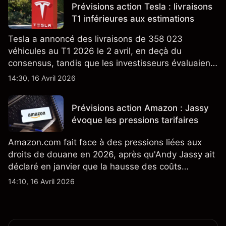
Prévisions action Tesla : livraisons
T1 inférieures aux estimations
Tesla a annoncé des livraisons de 358 023
véhicules au T1 2026 le 2 avril, en deçà du
consensus, tandis que les investisseurs évaluaient
également la croissance des stocks et les projets
14:30, 16 Avril 2026
de modèles de VE à moindre coût, dont un
nouveau SUV. Découvrez les objectifs de cours
Prévisions action Amazon : Jassy
TSLA d'analystes tiers.
évoque les pressions tarifaires
Amazon.com fait face à des pressions liées aux
droits de douane en 2026, après qu'Andy Jassy ait
déclaré en janvier que la hausse des coûts
d'importation commençait à se répercuter sur
14:10, 16 Avril 2026
certains prix. Les performances passées ne
préjugent pas des résultats futurs.