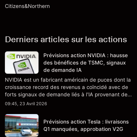
Citizens&Northern
Derniers articles sur les actions
Prévisions action NVIDIA : hausse
des bénéfices de TSMC, signaux
de demande IA
NVIDIA est un fabricant américain de puces dont la
croissance record des revenus a coïncidé avec de
forts signaux de demande liés à l'IA provenant de
partenaires clés de la chaîne d'approvisionnement,
09:45, 23 Avril 2026
notamment TSMC et ASML. Les performances
passées ne préjugent pas des résultats futurs.
Prévisions action Tesla : livraisons
Q1 manquées, approbation V2G