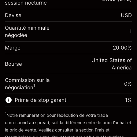
session nocturne
Marge. Votre
$1,000.00
Devise
USD
investissement
Ajustement des fonds de
Quantité minimale
-0.02154
1
overnight
négociée
Marge. Votre
%
$1,000.00
Frais sur la valeur totale de la
investissement
(-$1.08)
position
Marge
20.00
%
Ajustement des fonds de
Taille de la position avec effet de levier
-0.000682
overnight
United States of
~
$5,000.00
%
Bourse
Frais sur la valeur totale de la
America
Valeur nominale avec effet de levier
(-$0.03)
position
~
$4,000.00
Commission sur la
Taille de la position avec effet de levier
0%
1
négociation
~
$5,000.00
Vers la plateforme
Valeur nominale avec effet de levier
Prime de stop garanti
1
%
~
$4,000.00
1
Notre rémunération pour l’exécution de votre trade
correspond au spread, soit la différence entre le prix d’achat et
Vers la plateforme
le prix de vente. Veuillez consulter la section
Frais et
'Tarifs et Frais