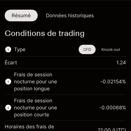
Résumé
Données historiques
Conditions de trading
Type
CFD
Knock-out
Écart
1.24
Cet instrument financier est disponible pour
Frais de session
le trading via les CFD et les Knock-outs.
nocturne pour une
-0.02154
%
En savoir plus sur :
position longue
CFD
Frais de session
Knock-outs
nocturne pour une
-0.00068
%
position courte
Horaires des frais de
21:00
(UTC)