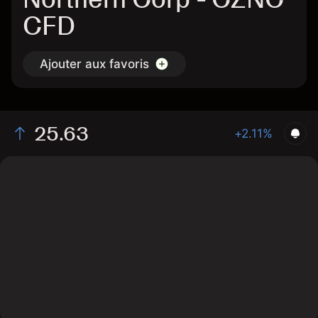
CFD
Ajouter aux favoris
25.63
+2.11%
The chart shows the CZNC stock price data over the
last 1 day, with a current price of 25.63, a high of 25.18,
and a low of 24.82.