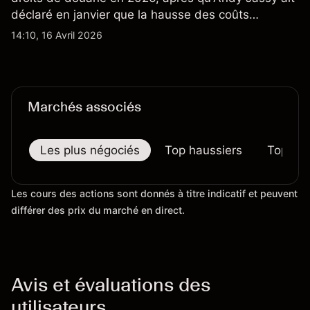
déclaré en janvier que la hausse des coûts
d'importation commençait à se répercuter sur
14:10, 16 Avril 2026
certains prix. Les performances passées ne
préjugent pas des résultats futurs.
Marchés associés
Les plus négociés
Top haussiers
Top bai
Les cours des actions sont donnés à titre indicatif et peuvent
différer des prix du marché en direct.
Avis et évaluations des
utilisateurs