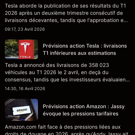
Tesla aborde la publication de ses résultats du T1
2026 après un deuxième trimestre consécutif de
livraisons décevantes, tandis que l'approbation en
Californie d'un programme V2G pour le Cybertruck
09:17, 23 Avril 2026
ajoute un nouveau développement à son activité
énergétique.
Prévisions action Tesla : livraisons
T1 inférieures aux estimations
Tesla a annoncé des livraisons de 358 023
véhicules au T1 2026 le 2 avril, en deçà du
consensus, tandis que les investisseurs évaluaient
également la croissance des stocks et les projets
14:30, 16 Avril 2026
de modèles de VE à moindre coût, dont un
nouveau SUV. Découvrez les objectifs de cours
Prévisions action Amazon : Jassy
TSLA d'analystes tiers.
évoque les pressions tarifaires
Amazon.com fait face à des pressions liées aux
droits de douane en 2026, après qu'Andy Jassy ait