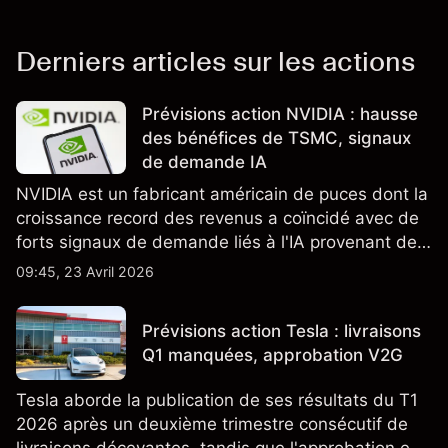
Derniers articles sur les actions
Prévisions action NVIDIA : hausse
des bénéfices de TSMC, signaux
de demande IA
NVIDIA est un fabricant américain de puces dont la
croissance record des revenus a coïncidé avec de
forts signaux de demande liés à l'IA provenant de
partenaires clés de la chaîne d'approvisionnement,
09:45, 23 Avril 2026
notamment TSMC et ASML. Les performances
passées ne préjugent pas des résultats futurs.
Prévisions action Tesla : livraisons
Q1 manquées, approbation V2G
Tesla aborde la publication de ses résultats du T1
2026 après un deuxième trimestre consécutif de
livraisons décevantes, tandis que l'approbation en