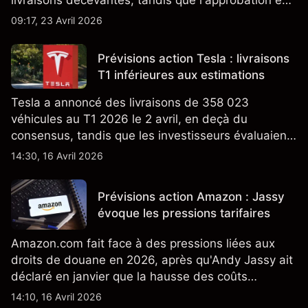
Californie d'un programme V2G pour le Cybertruck
09:17, 23 Avril 2026
ajoute un nouveau développement à son activité
énergétique.
Prévisions action Tesla : livraisons
T1 inférieures aux estimations
Tesla a annoncé des livraisons de 358 023
véhicules au T1 2026 le 2 avril, en deçà du
consensus, tandis que les investisseurs évaluaient
également la croissance des stocks et les projets
14:30, 16 Avril 2026
de modèles de VE à moindre coût, dont un
nouveau SUV. Découvrez les objectifs de cours
Prévisions action Amazon : Jassy
TSLA d'analystes tiers.
évoque les pressions tarifaires
Amazon.com fait face à des pressions liées aux
droits de douane en 2026, après qu'Andy Jassy ait
déclaré en janvier que la hausse des coûts
d'importation commençait à se répercuter sur
14:10, 16 Avril 2026