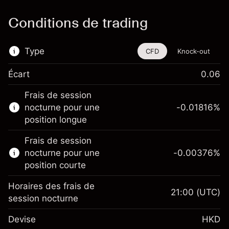
Conditions de trading
Type
CFD
Knock-out
Écart
0.06
Cet instrument financier est disponible pour
Frais de session
le trading via les CFD et les Knock-outs.
nocturne pour une
-0.01816
%
En savoir plus sur :
position longue
CFD
Frais de session
Knock-outs
nocturne pour une
-0.00376
%
position courte
Horaires des frais de
21:00
(UTC)
session nocturne
Marge. Votre
HK$1,000.00
Devise
HKD
investissement