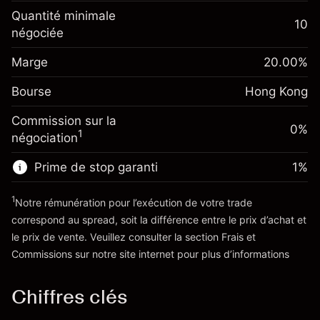
Ajustement des fonds
Quantité minimale
10
-0.018156
%
de overnight
négociée
Marge. Votre
HK$1,000.00
(-HK$0.91)
Frais sur la valeur totale de
investissement
la position
Marge
20.00
%
Ajustement des fonds
Taille de la position avec effet de levier
-0.003762
%
Bourse
de overnight
Hong Kong
~
HK$5,000.00
(-HK$0.19)
Frais sur la valeur totale de
Valeur nominale avec effet de levier
Commission sur la
la position
0%
~
HK$4,000.00
1
négociation
Taille de la position avec effet de levier
~
HK$5,000.00
Prime de stop garanti
1
%
Vers la plateforme
Valeur nominale avec effet de levier
~
HK$4,000.00
1
Notre rémunération pour l’exécution de votre trade
correspond au spread, soit la différence entre le prix d’achat et
le prix de vente. Veuillez consulter la section
Frais et
Vers la plateforme
'Tarifs et Frais
Commissions
sur notre site internet pour plus d’informations
Chiffres clés