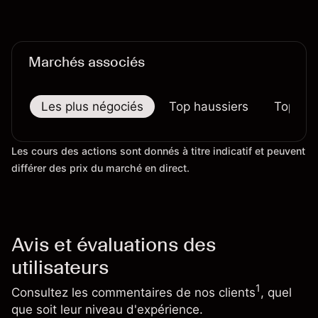
certains prix. Les performances passées ne
préjugent pas des résultats futurs.
Marchés associés
Les plus négociés
Top haussiers
Top bai
Les cours des actions sont donnés à titre indicatif et peuvent
différer des prix du marché en direct.
Avis et évaluations des
utilisateurs
1
Consultez les commentaires de nos clients
, quel
que soit leur niveau d'expérience.