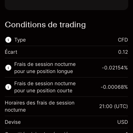
Conditions de trading
Type
CFD
Écart
0.12
Ce marché financier est disponible pour le
Frais de session nocturne
trading de CFD.
-0.02154
%
pour une position longue
En savoir plus sur :
Frais de session nocturne
-0.00068
%
CFD
pour une position courte
Horaires des frais de session
21:00
(UTC)
nocturne
Devise
USD
Marge. Votre
$1,000.00
investissement