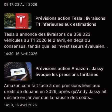
Californie d'un programme V2G pour le Cybertruck
09:17, 23 Avril 2026
ajoute un nouveau développement à son activité
énergétique.
Prévisions action Tesla : livraisons
T1 inférieures aux estimations
Tesla a annoncé des livraisons de 358 023
véhicules au T1 2026 le 2 avril, en deçà du
consensus, tandis que les investisseurs évaluaient
également la croissance des stocks et les projets
14:30, 16 Avril 2026
de modèles de VE à moindre coût, dont un
nouveau SUV. Découvrez les objectifs de cours
Prévisions action Amazon : Jassy
TSLA d'analystes tiers.
évoque les pressions tarifaires
Amazon.com fait face à des pressions liées aux
droits de douane en 2026, après qu'Andy Jassy ait
déclaré en janvier que la hausse des coûts
d'importation commençait à se répercuter sur
14:10, 16 Avril 2026
certains prix. Les performances passées ne