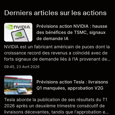
Derniers articles sur les actions
Prévisions action NVIDIA : hausse
des bénéfices de TSMC, signaux
de demande IA
NVIDIA est un fabricant américain de puces dont la
croissance record des revenus a coïncidé avec de
forts signaux de demande liés à l'IA provenant de
partenaires clés de la chaîne d'approvisionnement,
09:45, 23 Avril 2026
notamment TSMC et ASML. Les performances
passées ne préjugent pas des résultats futurs.
Prévisions action Tesla : livraisons
Q1 manquées, approbation V2G
Tesla aborde la publication de ses résultats du T1
2026 après un deuxième trimestre consécutif de
livraisons décevantes, tandis que l'approbation en