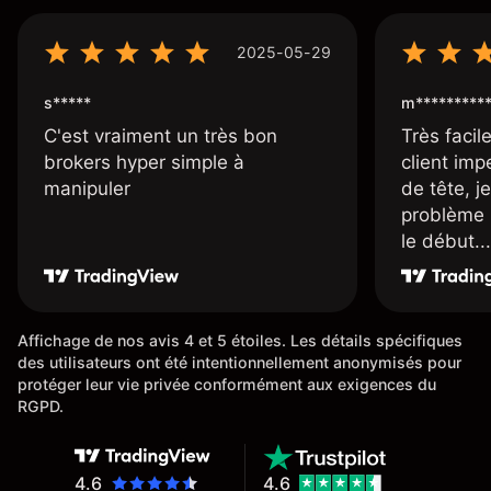
2025-05-29
s*****
m*********
C'est vraiment un très bon
Très facile
brokers hyper simple à
client imp
manipuler
de tête, j
problème 
le début...
Affichage de nos avis 4 et 5 étoiles. Les détails spécifiques
des utilisateurs ont été intentionnellement anonymisés pour
protéger leur vie privée conformément aux exigences du
RGPD.
4.6
4.6