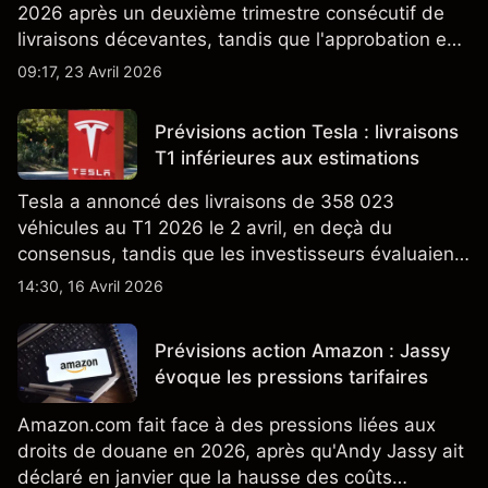
2026 après un deuxième trimestre consécutif de
livraisons décevantes, tandis que l'approbation en
Californie d'un programme V2G pour le Cybertruck
09:17, 23 Avril 2026
ajoute un nouveau développement à son activité
énergétique.
Prévisions action Tesla : livraisons
T1 inférieures aux estimations
Tesla a annoncé des livraisons de 358 023
véhicules au T1 2026 le 2 avril, en deçà du
consensus, tandis que les investisseurs évaluaient
également la croissance des stocks et les projets
14:30, 16 Avril 2026
de modèles de VE à moindre coût, dont un
nouveau SUV. Découvrez les objectifs de cours
Prévisions action Amazon : Jassy
TSLA d'analystes tiers.
évoque les pressions tarifaires
Amazon.com fait face à des pressions liées aux
droits de douane en 2026, après qu'Andy Jassy ait
déclaré en janvier que la hausse des coûts