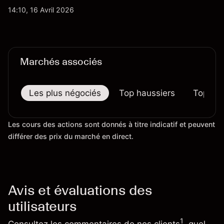
d'importation commençait à se répercuter sur
14:10, 16 Avril 2026
certains prix. Les performances passées ne
préjugent pas des résultats futurs.
Marchés associés
Les plus négociés
Top haussiers
Top bai
Les cours des actions sont donnés à titre indicatif et peuvent
différer des prix du marché en direct.
Avis et évaluations des
utilisateurs
1