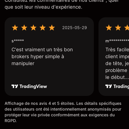
Consultez les commentaires de nos clients
, quel
que soit leur niveau d'expérience.
2025-05-29
s*****
m*********
C'est vraiment un très bon
Très facile
brokers hyper simple à
client imp
manipuler
de tête, j
problème 
le début...
Affichage de nos avis 4 et 5 étoiles. Les détails spécifiques
des utilisateurs ont été intentionnellement anonymisés pour
protéger leur vie privée conformément aux exigences du
RGPD.