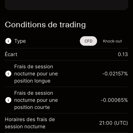
Conditions de trading
Type
CFD
Knock-out
Écart
0.13
Cet instrument financier est disponible pour
Frais de session
le trading via les CFD et les Knock-outs.
nocturne pour une
-0.02157
%
En savoir plus sur :
position longue
CFD
Frais de session
Knock-outs
nocturne pour une
-0.00065
%
position courte
Horaires des frais de
21:00
(UTC)
session nocturne
Marge. Votre