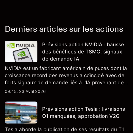
Derniers articles sur les actions
Prévisions action NVIDIA : hausse
des bénéfices de TSMC, signaux
de demande IA
NVIDIA est un fabricant américain de puces dont la
croissance record des revenus a coïncidé avec de
forts signaux de demande liés à l'IA provenant de
partenaires clés de la chaîne d'approvisionnement,
09:45, 23 Avril 2026
notamment TSMC et ASML. Les performances
passées ne préjugent pas des résultats futurs.
Prévisions action Tesla : livraisons
Q1 manquées, approbation V2G
Tesla aborde la publication de ses résultats du T1