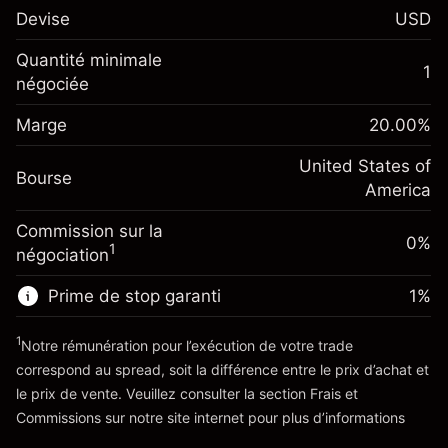
$1,000.00
Devise
USD
investissement
Ajustement des fonds de
Quantité minimale
-0.021568
1
overnight
négociée
Marge. Votre
%
$1,000.00
Frais sur la valeur totale de la
investissement
(-$1.08)
position
Marge
20.00
%
Ajustement des fonds
Taille de la position avec effet de levier
-0.000654
de overnight
United States of
~
$5,000.00
%
Bourse
Frais sur la valeur totale de la
America
Valeur nominale avec effet de levier
(-$0.03)
position
~
$4,000.00
Commission sur la
Taille de la position avec effet de levier
0%
1
négociation
~
$5,000.00
Vers la plateforme
Valeur nominale avec effet de levier
Prime de stop garanti
1
%
~
$4,000.00
1
Notre rémunération pour l’exécution de votre trade
correspond au spread, soit la différence entre le prix d’achat et
Vers la plateforme
le prix de vente. Veuillez consulter la section
Frais et
'Tarifs et Frais
Commissions
sur notre site internet pour plus d’informations