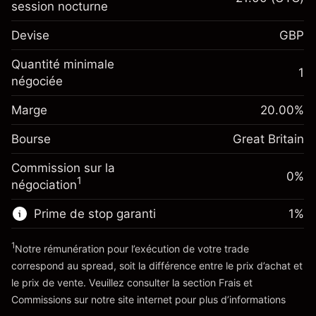
session nocturne
Marge. Votre
£1,000.00
Devise
GBP
investissement
Ajustement des fonds de
Quantité minimale
-0.021272
1
overnight
négociée
Marge. Votre
%
£1,000.00
Frais sur la valeur totale de la
investissement
(-£1.06)
position
Marge
20.00
%
Ajustement des fonds
Taille de la position avec effet de levier
-0.000646
Bourse
de overnight
Great Britain
~
£5,000.00
%
Frais sur la valeur totale de la
Valeur nominale avec effet de levier
(-£0.03)
Commission sur la
position
0%
~
£4,000.00
1
négociation
Taille de la position avec effet de levier
~
£5,000.00
Prime de stop garanti
1
%
Vers la plateforme
Valeur nominale avec effet de levier
~
£4,000.00
1
Notre rémunération pour l’exécution de votre trade
correspond au spread, soit la différence entre le prix d’achat et
le prix de vente. Veuillez consulter la section
Frais et
Vers la plateforme
'Tarifs et Frais
Commissions
sur notre site internet pour plus d’informations