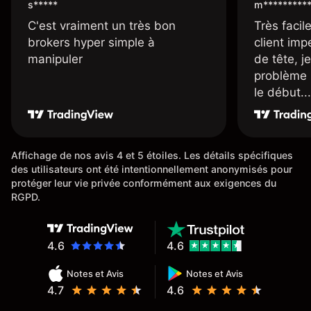
s*****
m*********
C'est vraiment un très bon
Très facile
brokers hyper simple à
client imp
manipuler
de tête, j
problème 
le début...
Affichage de nos avis 4 et 5 étoiles. Les détails spécifiques
des utilisateurs ont été intentionnellement anonymisés pour
protéger leur vie privée conformément aux exigences du
RGPD.
4.6
4.6
Notes et Avis
Notes et Avis
4.7
4.6