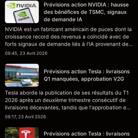
Prévisions action NVIDIA : hausse
des bénéfices de TSMC, signaux
de demande IA
NVIDIA est un fabricant américain de puces dont la
croissance record des revenus a coïncidé avec de
forts signaux de demande liés à l'IA provenant de
partenaires clés de la chaîne d'approvisionnement,
09:45, 23 Avril 2026
notamment TSMC et ASML. Les performances
passées ne préjugent pas des résultats futurs.
Prévisions action Tesla : livraisons
Q1 manquées, approbation V2G
Tesla aborde la publication de ses résultats du T1
2026 après un deuxième trimestre consécutif de
livraisons décevantes, tandis que l'approbation en
Californie d'un programme V2G pour le Cybertruck
09:17, 23 Avril 2026
ajoute un nouveau développement à son activité
énergétique.
Prévisions action Tesla : livraisons