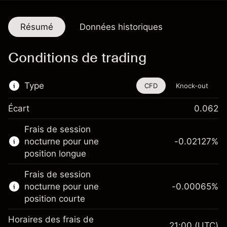
Résumé
Données historiques
Conditions de trading
Type
CFD
Knock-out
Écart
0.062
Cet instrument financier est disponible pour
Frais de session
le trading via les CFD et les Knock-outs.
nocturne pour une
-0.02127
%
En savoir plus sur :
position longue
CFD
Frais de session
Knock-outs
nocturne pour une
-0.00065
%
position courte
Horaires des frais de
21:00
(UTC)