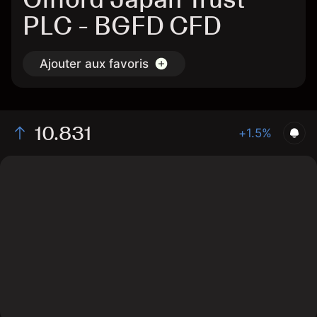
PLC - BGFD CFD
Ajouter aux favoris
10.831
+1.5%
The chart shows the BGFD stock price data over the
last 1 day, with a current price of 10.831, a high of
10.769, and a low of 10.609.