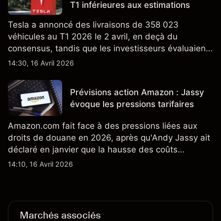
T1 inférieures aux estimations
Tesla a annoncé des livraisons de 358 023
véhicules au T1 2026 le 2 avril, en deçà du
consensus, tandis que les investisseurs évaluaient
également la croissance des stocks et les projets
14:30, 16 Avril 2026
de modèles de VE à moindre coût, dont un
nouveau SUV. Découvrez les objectifs de cours
Prévisions action Amazon : Jassy
TSLA d'analystes tiers.
évoque les pressions tarifaires
Amazon.com fait face à des pressions liées aux
droits de douane en 2026, après qu'Andy Jassy ait
déclaré en janvier que la hausse des coûts
d'importation commençait à se répercuter sur
14:10, 16 Avril 2026
certains prix. Les performances passées ne
préjugent pas des résultats futurs.
Marchés associés