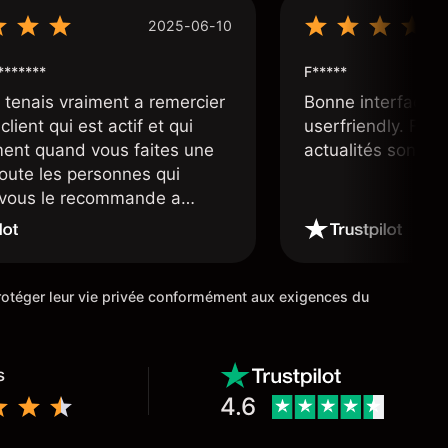
2025-06-10
*******
F*****
e tenais vraiment a remercier
Bonne interface 
client qui est actif et qui
userfriendly. Facil
ment quand vous faites une
actualités sont bi
toute les personnes qui
e vous le recommande a
ourtier très fiable et digne
 étoiles
 protéger leur vie privée conformément aux exigences du
s
4.6