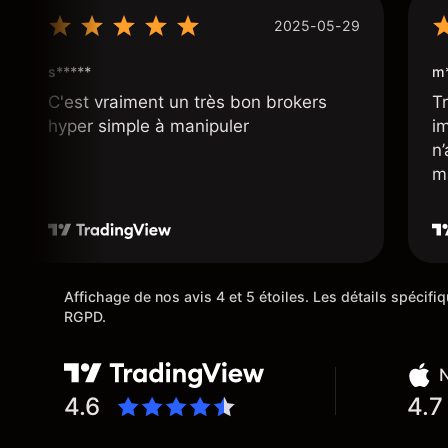
2025-05-29
s*****
m*
C'est vraiment un très bon brokers
Tr
hyper simple à manipuler
i
n
m
Affichage de nos avis 4 et 5 étoiles. Les détails spécif
RGPD.
N
4.6
4.7