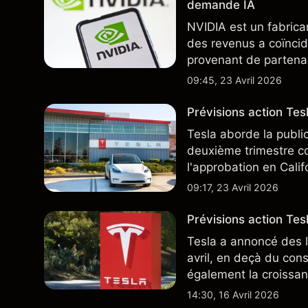
demande IA
NVIDIA est un fabrica
des revenus a coïncid
provenant de partenai
notamment TSMC et A
09:45, 23 Avril 2026
des résultats futurs.
Prévisions action Te
Tesla aborde la publi
deuxième trimestre co
l'approbation en Cali
ajoute un nouveau dé
09:17, 23 Avril 2026
Prévisions action Tesl
Tesla a annoncé des l
avril, en deçà du con
également la croissan
moindre coût, dont u
14:30, 16 Avril 2026
TSLA d'analystes tier