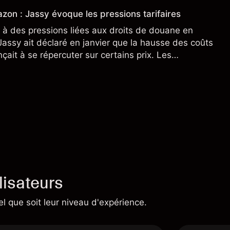
zon : Jassy évoque les pressions tarifaires
à des pressions liées aux droits de douane en
assy ait déclaré en janvier que la hausse des coûts
ait à se répercuter sur certains prix. Les
ne préjugent pas des résultats futurs.
lisateurs
el que soit leur niveau d'expérience.