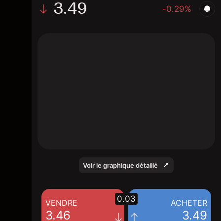
3.49
-0.29%
The chart shows the BGS stock price data
over the last 1 day, with a current price of
3.49, a high of 3.52, and a low of 3.44.
Voir le graphique détaillé
0.03
VENDRE
ACHETER
3.46
3.49