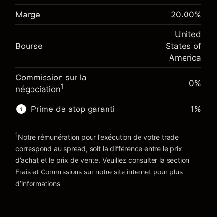
Ajustement des fonds de
Marge. Votre
-0.02154
Marge
20.00
%
$1,000.00
overnight
investissement
%
Frais sur la valeur totale de la
(-$1.08)
United
Ajustement des fonds de
position
-0.000682
Bourse
States of
overnight
Taille de la position avec effet de levier
%
America
Frais sur la valeur totale de la
~
$5,000.00
(-$0.03)
position
Valeur nominale avec effet de levier
Commission sur la
Taille de la position avec effet de levier
0%
~
$4,000.00
1
négociation
~
$5,000.00
Valeur nominale avec effet de levier
Prime de stop garanti
1
%
Vers la plateforme
~
$4,000.00
1
Notre rémunération pour l’exécution de votre trade
Vers la plateforme
correspond au spread, soit la différence entre le prix
d’achat et le prix de vente. Veuillez consulter la section
'Tarifs et Frais
Frais et Commissions
sur notre site internet pour plus
d’informations