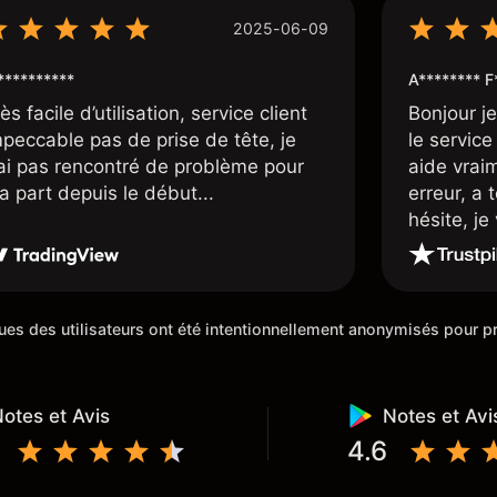
2025-06-09
*********
A******** F
ès facile d’utilisation, service client
Bonjour j
mpeccable pas de prise de tête, je
le service 
’ai pas rencontré de problème pour
aide vrai
a part depuis le début...
erreur, a 
hésite, j
100%. Un c
de cette 5
iques des utilisateurs ont été intentionnellement anonymisés pour
otes et Avis
Notes et Avi
4.6