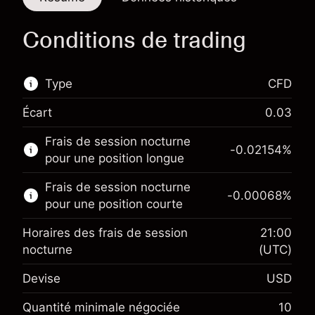
Conditions de trading
Type
CFD
Écart
0.03
Ce marché financier est disponible pour le
Frais de session nocturne
trading de CFD.
-0.02154
%
pour une position longue
En savoir plus sur :
Frais de session nocturne
-0.00068
%
CFD
pour une position courte
Horaires des frais de session
21:00
nocturne
(UTC)
Devise
USD
Marge. Votre
$1,000.00
investissement
Quantité minimale négociée
10