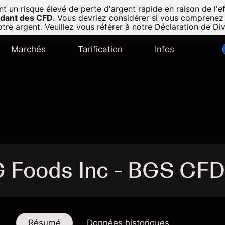
n risque élevé de perte d'argent rapide en raison de l'eff
radant des CFD
.
Vous devriez considérer si vous comprenez
tre argent. Veuillez vous référer à notre
Déclaration de Di
Marchés
Tarification
Infos
 Foods Inc - BGS CFD
Résumé
Données historiques