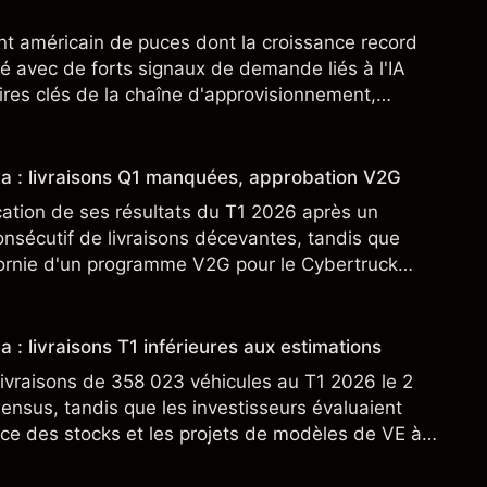
nt américain de puces dont la croissance record
é avec de forts signaux de demande liés à l'IA
res clés de la chaîne d'approvisionnement,
SML. Les performances passées ne préjugent pas
sla : livraisons Q1 manquées, approbation V2G
cation de ses résultats du T1 2026 après un
nsécutif de livraisons décevantes, tandis que
fornie d'un programme V2G pour le Cybertruck
veloppement à son activité énergétique.
a : livraisons T1 inférieures aux estimations
ivraisons de 358 023 véhicules au T1 2026 le 2
sensus, tandis que les investisseurs évaluaient
ce des stocks et les projets de modèles de VE à
n nouveau SUV. Découvrez les objectifs de cours
s.