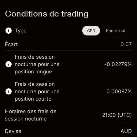
Conditions de trading
Type
CFD
Knock-out
Écart
0.07
Cet instrument financier est disponible pour
Frais de session
le trading via les CFD et les Knock-outs.
nocturne pour une
-0.02279
%
En savoir plus sur :
position longue
CFD
Frais de session
Knock-outs
nocturne pour une
0.00087
%
position courte
Horaires des frais de
21:00
(UTC)
session nocturne
Marge. Votre
A$1,000.00
Devise
AUD
investissement