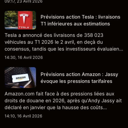
09:17, 23 Avril 2026
ajoute un nouveau développement à son activité
énergétique.
Prévisions action Tesla : livraisons
T1 inférieures aux estimations
Tesla a annoncé des livraisons de 358 023
véhicules au T1 2026 le 2 avril, en deçà du
consensus, tandis que les investisseurs évaluaient
également la croissance des stocks et les projets
14:30, 16 Avril 2026
de modèles de VE à moindre coût, dont un
nouveau SUV. Découvrez les objectifs de cours
Prévisions action Amazon : Jassy
TSLA d'analystes tiers.
évoque les pressions tarifaires
Amazon.com fait face à des pressions liées aux
droits de douane en 2026, après qu'Andy Jassy ait
déclaré en janvier que la hausse des coûts
d'importation commençait à se répercuter sur
14:10, 16 Avril 2026
certains prix. Les performances passées ne