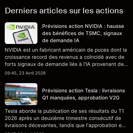
Derniers articles sur les actions
Prévisions action NVIDIA : hausse
des bénéfices de TSMC, signaux
de demande IA
NVIDIA est un fabricant américain de puces dont la
croissance record des revenus a coïncidé avec de
forts signaux de demande liés à l'IA provenant de
partenaires clés de la chaîne d'approvisionnement,
09:45, 23 Avril 2026
notamment TSMC et ASML. Les performances
passées ne préjugent pas des résultats futurs.
Prévisions action Tesla : livraisons
Q1 manquées, approbation V2G
Tesla aborde la publication de ses résultats du T1
2026 après un deuxième trimestre consécutif de
livraisons décevantes, tandis que l'approbation en
Californie d'un programme V2G pour le Cybertruck