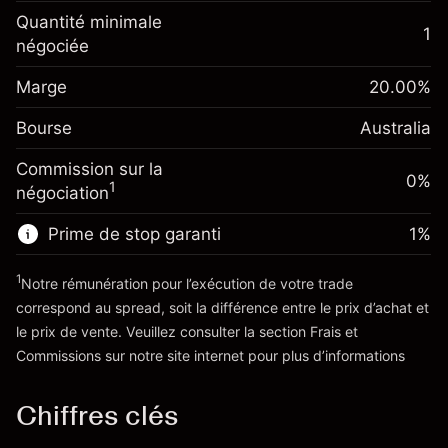
Ajustement des fonds
Quantité minimale
-0.022788
1
de overnight
négociée
Marge. Votre
%
A$1,000.00
Frais sur la valeur totale de la
investissement
(-A$1.14)
position
Marge
20.00
%
Ajustement des fonds
Taille de la position avec effet de levier
0.00087
%
Bourse
de overnight
Australia
~
A$5,000.00
(A$0.04)
Frais sur la valeur totale de la
Valeur nominale avec effet de levier
Commission sur la
position
0%
~
A$4,000.00
1
négociation
Taille de la position avec effet de levier
~
A$5,000.00
Prime de stop garanti
1
%
Vers la plateforme
Valeur nominale avec effet de levier
~
A$4,000.00
1
Notre rémunération pour l’exécution de votre trade
correspond au spread, soit la différence entre le prix d’achat et
le prix de vente. Veuillez consulter la section
Frais et
Vers la plateforme
'Tarifs et Frais
Commissions
sur notre site internet pour plus d’informations
Chiffres clés