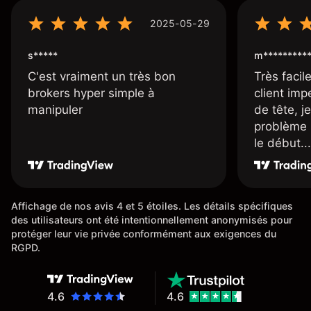
2025-05-29
s*****
m*********
C'est vraiment un très bon
Très facile
brokers hyper simple à
client imp
manipuler
de tête, j
problème 
le début...
Affichage de nos avis 4 et 5 étoiles. Les détails spécifiques
des utilisateurs ont été intentionnellement anonymisés pour
protéger leur vie privée conformément aux exigences du
RGPD.
4.6
4.6