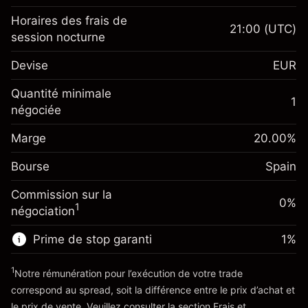
Horaires des frais de
21:00
(UTC)
session nocturne
Marge. Votre
€1,000.00
Devise
EUR
investissement
Ajustement des fonds de
Quantité minimale
-0.017307
1
overnight
négociée
Marge. Votre
%
€1,000.00
Frais sur la valeur totale de la
investissement
(-€0.87)
position
Marge
20.00
%
Ajustement des fonds de
Taille de la position avec effet de levier
-0.004915
Bourse
overnight
Spain
~
€5,000.00
%
Frais sur la valeur totale de la
Valeur nominale avec effet de levier
(-€0.25)
Commission sur la
position
0%
~
€4,000.00
1
négociation
Taille de la position avec effet de levier
~
€5,000.00
Prime de stop garanti
1
%
Vers la plateforme
Valeur nominale avec effet de levier
~
€4,000.00
1
Notre rémunération pour l’exécution de votre trade
correspond au spread, soit la différence entre le prix d’achat et
le prix de vente. Veuillez consulter la section
Frais et