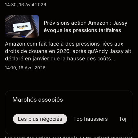
également la croissance des stocks et les projets
14:30, 16 Avril 2026
de modèles de VE à moindre coût, dont un
nouveau SUV. Découvrez les objectifs de cours
Prévisions action Amazon : Jassy
TSLA d'analystes tiers.
évoque les pressions tarifaires
Amazon.com fait face à des pressions liées aux
droits de douane en 2026, après qu'Andy Jassy ait
déclaré en janvier que la hausse des coûts
d'importation commençait à se répercuter sur
14:10, 16 Avril 2026
certains prix. Les performances passées ne
préjugent pas des résultats futurs.
Marchés associés
Les plus négociés
Top haussiers
Top bai