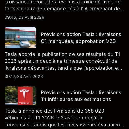
croissance record des revenus a coïncidé avec de
forts signaux de demande liés à l'IA provenant de
partenaires clés de la chaîne d'approvisionnement,
09:45, 23 Avril 2026
notamment TSMC et ASML. Les performances
passées ne préjugent pas des résultats futurs.
Prévisions action Tesla : livraisons
Q1 manquées, approbation V2G
Tesla aborde la publication de ses résultats du T1
2026 après un deuxième trimestre consécutif de
livraisons décevantes, tandis que l'approbation en
Californie d'un programme V2G pour le Cybertruck
09:17, 23 Avril 2026
ajoute un nouveau développement à son activité
énergétique.
Prévisions action Tesla : livraisons
T1 inférieures aux estimations
Tesla a annoncé des livraisons de 358 023
véhicules au T1 2026 le 2 avril, en deçà du
consensus, tandis que les investisseurs évaluaient