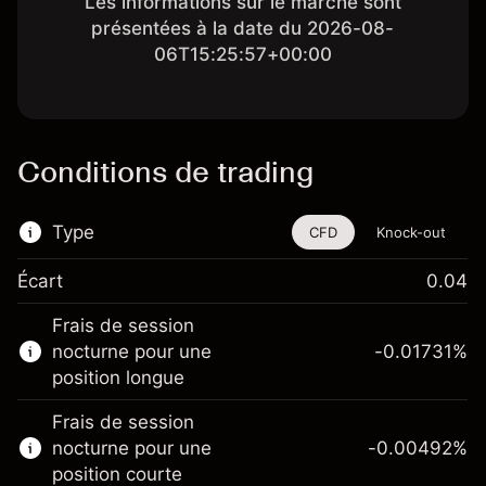
Les informations sur le marché sont
présentées à la date du 2026-08-
06T15:25:57+00:00
Conditions de trading
Type
CFD
Knock-out
Écart
0.04
Cet instrument financier est disponible pour
Frais de session
le trading via les CFD et les Knock-outs.
nocturne pour une
-0.01731
%
En savoir plus sur :
position longue
CFD
Frais de session
Knock-outs
nocturne pour une
-0.00492
%
position courte