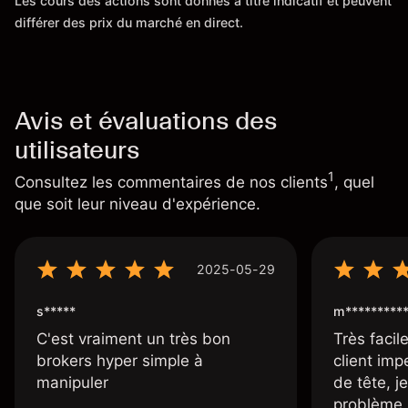
Les cours des actions sont donnés à titre indicatif et peuvent
différer des prix du marché en direct.
Avis et évaluations des
utilisateurs
1
Consultez les commentaires de nos clients
, quel
que soit leur niveau d'expérience.
2025-05-29
s*****
m*********
C'est vraiment un très bon
Très facile
brokers hyper simple à
client imp
manipuler
de tête, j
problème 