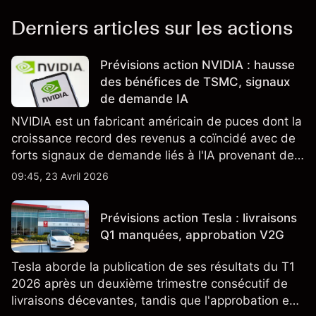
Derniers articles sur les actions
Prévisions action NVIDIA : hausse
des bénéfices de TSMC, signaux
de demande IA
NVIDIA est un fabricant américain de puces dont la
croissance record des revenus a coïncidé avec de
forts signaux de demande liés à l'IA provenant de
partenaires clés de la chaîne d'approvisionnement,
09:45, 23 Avril 2026
notamment TSMC et ASML. Les performances
passées ne préjugent pas des résultats futurs.
Prévisions action Tesla : livraisons
Q1 manquées, approbation V2G
Tesla aborde la publication de ses résultats du T1
2026 après un deuxième trimestre consécutif de
livraisons décevantes, tandis que l'approbation en