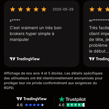
2025-05-29
s*****
m*********
C'est vraiment un très bon
Très facile
brokers hyper simple à
client imp
manipuler
de tête, j
problème 
le début...
Affichage de nos avis 4 et 5 étoiles. Les détails spécifiques
des utilisateurs ont été intentionnellement anonymisés pour
protéger leur vie privée conformément aux exigences du
RGPD.
4.6
4.6