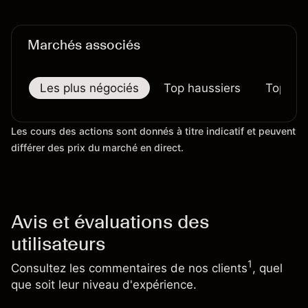
préjugent pas des résultats futurs.
Marchés associés
Les plus négociés
Top haussiers
Top bai
Les cours des actions sont donnés à titre indicatif et peuvent
différer des prix du marché en direct.
Avis et évaluations des
utilisateurs
1
Consultez les commentaires de nos clients
, quel
que soit leur niveau d'expérience.