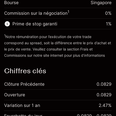
Bourse
Ajustement des fonds
Singapore
la position
-0.008607
%
de overnight
Taille de la position avec effet de levier
1
Commission sur la négociation
0%
(-SGD 0.43)
Frais sur la valeur totale de
~
SGD 5,000.00
la position
Valeur nominale avec effet de levier
Prime de stop garanti
1
%
Taille de la position avec effet de levier
~
SGD 4,000.00
~
SGD 5,000.00
1
Notre rémunération pour l’exécution de votre trade
Valeur nominale avec effet de levier
correspond au spread, soit la différence entre le prix d’achat et
Vers la plateforme
~
SGD 4,000.00
le prix de vente. Veuillez consulter la section
Frais et
'Tarifs et Frais
Commissions
sur notre site internet pour plus d’informations
Vers la plateforme
Chiffres clés
Clôture Précédente
0.0829
Ouverture
0.0829
Variation sur 1 an
2.47%