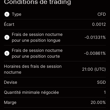
Conditions de trading
Type
CFD
Écart
0.0012
Ce marché financier est disponible pour le
Frais de session nocturne
trading de CFD.
-0.01331
%
pour une position longue
En savoir plus sur :
Frais de session nocturne
-0.00861
%
CFD
pour une position courte
Horaires des frais de session
21:00
(UTC)
nocturne
Devise
SGD
Marge. Votre
SGD 1,000.00
investissement
Quantité minimale négociée
1
Ajustement des fonds
Marge. Votre
SGD 1,000.00
-0.013311
%
Marge
de overnight
20.00
%
investissement
(-SGD 0.67)
Frais sur la valeur totale de