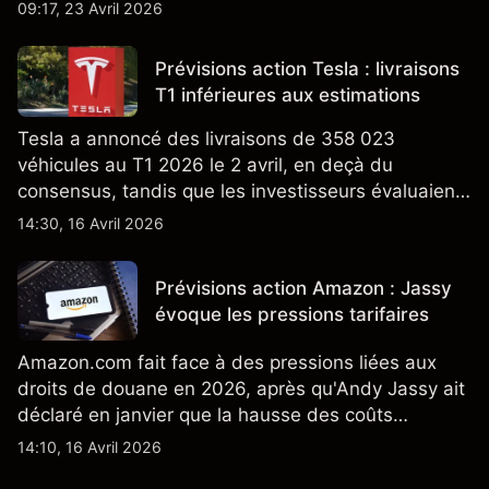
Californie d'un programme V2G pour le Cybertruck
09:17, 23 Avril 2026
ajoute un nouveau développement à son activité
énergétique.
Prévisions action Tesla : livraisons
T1 inférieures aux estimations
Tesla a annoncé des livraisons de 358 023
véhicules au T1 2026 le 2 avril, en deçà du
consensus, tandis que les investisseurs évaluaient
également la croissance des stocks et les projets
14:30, 16 Avril 2026
de modèles de VE à moindre coût, dont un
nouveau SUV. Découvrez les objectifs de cours
Prévisions action Amazon : Jassy
TSLA d'analystes tiers.
évoque les pressions tarifaires
Amazon.com fait face à des pressions liées aux
droits de douane en 2026, après qu'Andy Jassy ait
déclaré en janvier que la hausse des coûts
d'importation commençait à se répercuter sur
14:10, 16 Avril 2026
certains prix. Les performances passées ne