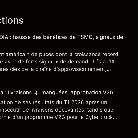
ctions
IDIA : hausse des bénéfices de TSMC, signaux de
nt américain de puces dont la croissance record
é avec de forts signaux de demande liés à l'IA
res clés de la chaîne d'approvisionnement,
SML. Les performances passées ne préjugent pas
sla : livraisons Q1 manquées, approbation V2G
cation de ses résultats du T1 2026 après un
nsécutif de livraisons décevantes, tandis que
fornie d'un programme V2G pour le Cybertruck
veloppement à son activité énergétique.