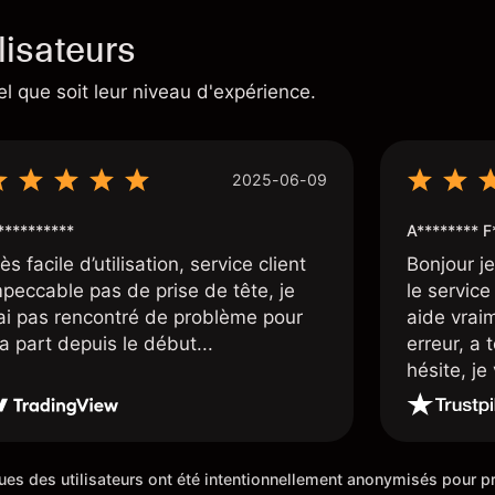
lisateurs
el que soit leur niveau d'expérience.
2025-06-09
*********
A******** F
ès facile d’utilisation, service client
Bonjour j
mpeccable pas de prise de tête, je
le service 
’ai pas rencontré de problème pour
aide vrai
a part depuis le début...
erreur, a 
hésite, j
100%. Un c
de cette 5
iques des utilisateurs ont été intentionnellement anonymisés pour