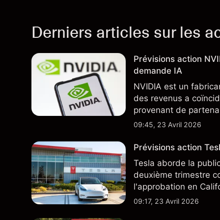
Derniers articles sur les a
Prévisions action NV
demande IA
NVIDIA est un fabrica
des revenus a coïncid
provenant de partenai
notamment TSMC et A
09:45, 23 Avril 2026
des résultats futurs.
Prévisions action Te
Tesla aborde la publi
deuxième trimestre co
l'approbation en Cali
ajoute un nouveau dé
09:17, 23 Avril 2026