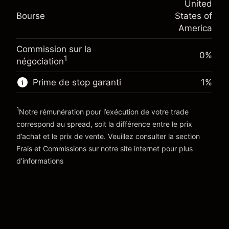
(-$1.08)
United
Ajustement des fonds de
position
-0.000654
Bourse
States of
overnight
Taille de la position avec effet de levier
%
America
Frais sur la valeur totale de la
~
$5,000.00
(-$0.03)
position
Valeur nominale avec effet de levier
Commission sur la
Taille de la position avec effet de levier
0%
~
$4,000.00
1
négociation
~
$5,000.00
Valeur nominale avec effet de levier
Prime de stop garanti
1
%
Vers la plateforme
~
$4,000.00
1
Notre rémunération pour l’exécution de votre trade
Vers la plateforme
correspond au spread, soit la différence entre le prix
d’achat et le prix de vente. Veuillez consulter la section
'Tarifs et Frais
Frais et Commissions
sur notre site internet pour plus
d’informations