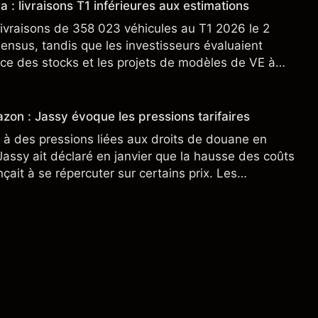
a : livraisons T1 inférieures aux estimations
ivraisons de 358 023 véhicules au T1 2026 le 2
sensus, tandis que les investisseurs évaluaient
ce des stocks et les projets de modèles de VE à
n nouveau SUV. Découvrez les objectifs de cours
s.
zon : Jassy évoque les pressions tarifaires
à des pressions liées aux droits de douane en
assy ait déclaré en janvier que la hausse des coûts
ait à se répercuter sur certains prix. Les
ne préjugent pas des résultats futurs.