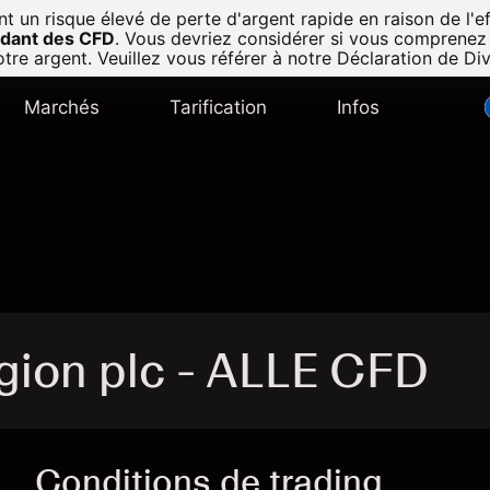
n risque élevé de perte d'argent rapide en raison de l'eff
radant des CFD
.
Vous devriez considérer si vous comprenez
tre argent. Veuillez vous référer à notre
Déclaration de Di
Marchés
Tarification
Infos
gion plc - ALLE CFD
Conditions de trading