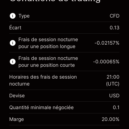
Type
CFD
Écart
0.13
Ce marché financier est disponible pour le
Frais de session nocturne
trading de CFD.
-0.02157
%
pour une position longue
En savoir plus sur :
Frais de session nocturne
-0.00065
%
CFD
pour une position courte
Horaires des frais de session
21:00
nocturne
(UTC)
Devise
USD
Marge. Votre
$1,000.00
investissement
Quantité minimale négociée
0.1
Ajustement des fonds de
Marge. Votre
-0.021568
Marge
20.00
%
$1,000.00
overnight
investissement
%
Frais sur la valeur totale de la