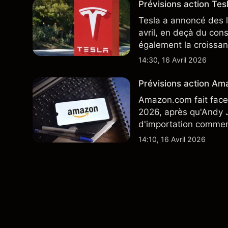
Prévisions action Tesl
Tesla a annoncé des l
avril, en deçà du con
également la croissan
moindre coût, dont u
14:30, 16 Avril 2026
TSLA d'analystes tier
Prévisions action Ama
Amazon.com fait face 
2026, après qu'Andy J
d'importation commenç
performances passées 
14:10, 16 Avril 2026