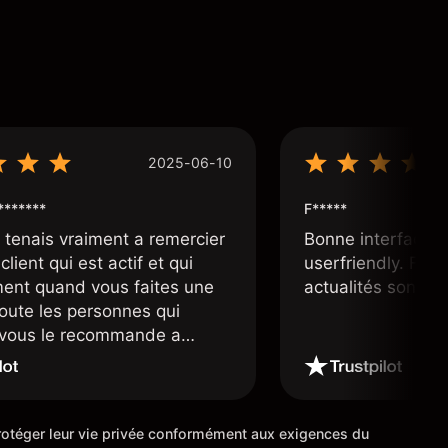
2025-06-10
*******
F*****
e tenais vraiment a remercier
Bonne interface 
client qui est actif et qui
userfriendly. Facil
ment quand vous faites une
actualités sont bi
toute les personnes qui
e vous le recommande a
ourtier très fiable et digne
 étoiles
 protéger leur vie privée conformément aux exigences du