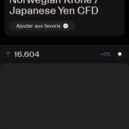
Japanese Yen CFD
Ajouter aux favoris
16.604
+0%
The chart displays the NOK/JPY exchange rate data
over the last 1 day, with a current rate of 16.604, a high
of 16.61, and a low of 16.573.