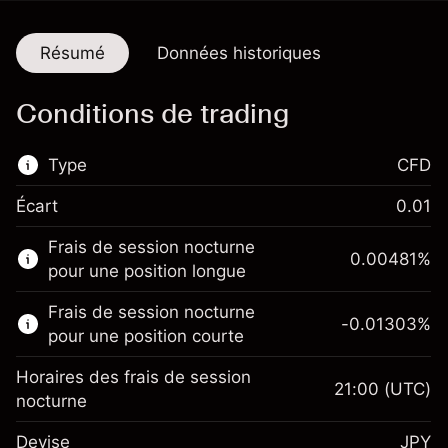
Résumé
Données historiques
Conditions de trading
Type
CFD
Écart
0.01
Ce marché financier est disponible pour le
Frais de session nocturne
trading de CFD.
0.00481
%
pour une position longue
En savoir plus sur :
Frais de session nocturne
-0.01303
%
CFD
pour une position courte
Horaires des frais de session
21:00
(UTC)
nocturne
Devise
JPY
Marge. Votre