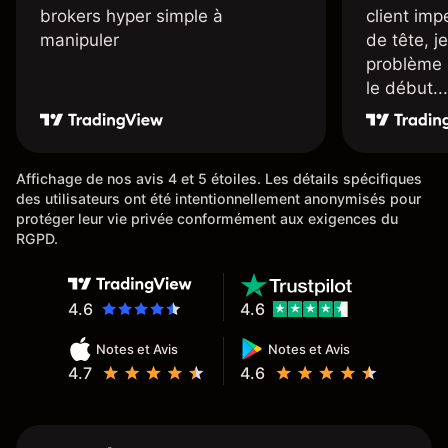
brokers hyper simple à
client imp
manipuler
de tête, j
problème 
le début...
Affichage de nos avis 4 et 5 étoiles. Les détails spécifiques
des utilisateurs ont été intentionnellement anonymisés pour
protéger leur vie privée conformément aux exigences du
RGPD.
4.6
4.6
Notes et Avis
Notes et Avis
4.7
4.6