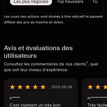
Les plus négociés
Top haussiers
Top bai
Les cours des actions sont donnés à titre indicatif et peuvent
différer des prix du marché en direct.
Avis et évaluations des
utilisateurs
1
Consultez les commentaires de nos clients
, quel
que soit leur niveau d'expérience.
2025-05-29
s*****
m*********
C'est vraiment un très bon
Très facile