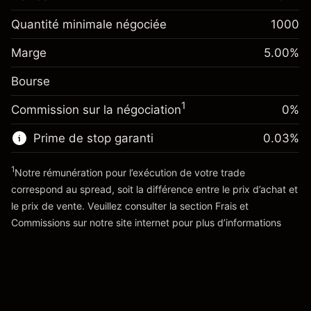
¥1,000
investissement
Quantité minimale négociée
1000
Ajustement des fonds de
Marge. Votre
¥1,000
0.00481
%
Marge
overnight
5.00
%
investissement
(¥1)
Frais sur la valeur totale de la
Bourse
Ajustement des fonds de
position
-0.01303
overnight
Taille de la position avec effet de levier
%
1
Commission sur la négociation
0%
Frais sur la valeur totale de la
~
¥20,000
(-¥3)
position
Valeur nominale avec effet de levier
Prime de stop garanti
0.03
%
Taille de la position avec effet de levier
~
¥19,000
~
¥20,000
1
Notre rémunération pour l’exécution de votre trade
Valeur nominale avec effet de levier
correspond au spread, soit la différence entre le prix d’achat et
Vers la plateforme
~
¥19,000
le prix de vente. Veuillez consulter la section
Frais et
'Tarifs et Frais
Commissions
sur notre site internet pour plus d’informations
Vers la plateforme