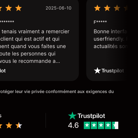
2025-06-10
*******
F*****
e tenais vraiment a remercier
Bonne interface 
client qui est actif et qui
userfriendly. Facil
ment quand vous faites une
actualités sont bi
toute les personnes qui
e vous le recommande a
ourtier très fiable et digne
 étoiles
 protéger leur vie privée conformément aux exigences du
s
4.6