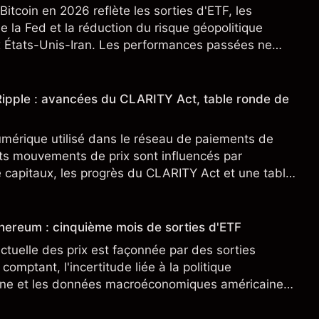
 Bitcoin en 2026 reflète les sorties d'ETF, les
e la Fed et la réduction du risque géopolitique
x États-Unis-Iran. Les performances passées ne
icateur fiable des résultats futurs.
 Ripple : avancées du CLARITY Act, table ronde de
umérique utilisé dans le réseau de paiements de
nts mouvements de prix sont influencés par
e capitaux, les progrès du CLARITY Act et une table
e le 16 avril 2026.
thereum : cinquième mois de sorties d'ETF
ctuelle des prix est façonnée par des sorties
comptant, l'incertitude liée à la politique
ine et les données macroéconomiques américaines
nces passées ne constituent pas un indicateur
turs.