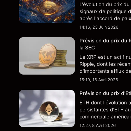
L'évolution du prix du
signaux de politique d
après l'accord de pai
constituent pas un ind
14:16, 23 Juin 2026
Prévision du prix du
la SEC
Le XRP est un actif n
Ripple, dont les réce
d'importants afflux d
ronde de la SEC prévu
15:19, 16 Avril 2026
Prévision du prix d'E
ETH dont l'évolution a
persistantes d'ETF au 
commerciale américa
à venir. Les performa
12:27, 8 Avril 2026
fiable des résultats fu