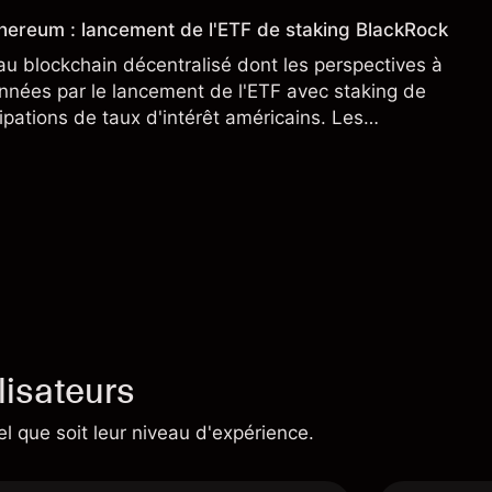
thereum : lancement de l'ETF de staking BlackRock
u blockchain décentralisé dont les perspectives à
nnées par le lancement de l'ETF avec staking de
ipations de taux d'intérêt américains. Les
ne constituent pas un indicateur fiable des
lisateurs
el que soit leur niveau d'expérience.