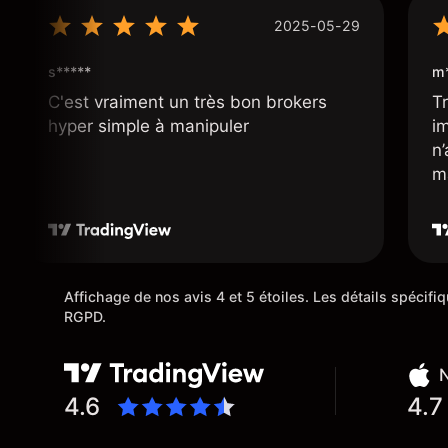
2025-05-29
s*****
m*
C'est vraiment un très bon brokers
Tr
hyper simple à manipuler
i
n
m
Affichage de nos avis 4 et 5 étoiles. Les détails spécif
RGPD.
N
4.6
4.7