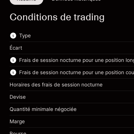
Conditions de trading
Type
Écart
Ce marché financier est disponible pour le
Frais de session nocturne pour une position lo
trading de CFD.
Frais de session nocturne pour une position cou
En savoir plus sur :
CFD
Horaires des frais de session nocturne
Devise
Quantité minimale négociée
Marge. Votre
$1,000.00
investissement
Marge
Marge. Votre
$1,000.00
Ajustement des fonds de
investissement
-0.061644
Bourse