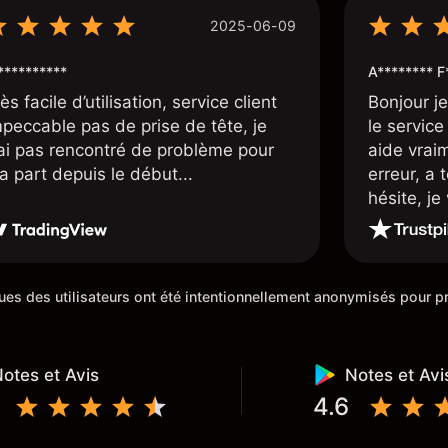
2025-06-09
*********
A******** F
ès facile d’utilisation, service client
Bonjour j
mpeccable pas de prise de tête, je
le service 
’ai pas rencontré de problème pour
aide vrai
a part depuis le début...
erreur, a 
hésite, j
100%. Un c
de cette 5
iques des utilisateurs ont été intentionnellement anonymisés pour
otes et Avis
Notes et Avi
4.6