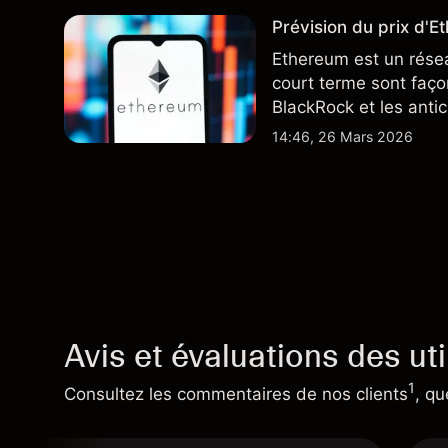
Prévision du prix d'E
Ethereum est un résea
court terme sont faço
BlackRock et les antic
performances passées 
14:46, 26 Mars 2026
résultats futurs.
Avis et évaluations des uti
1
Consultez les commentaires de nos clients
, qu