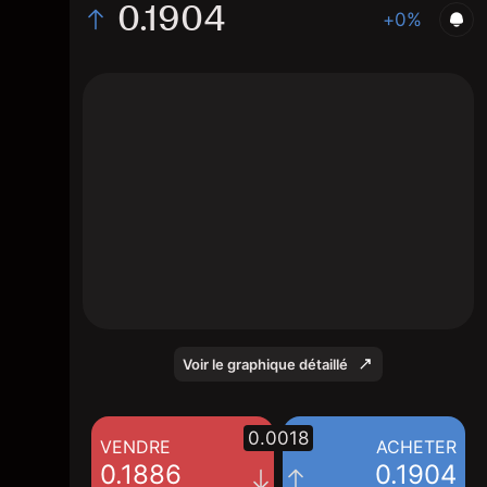
0.1904
+0%
The chart displays the RUJI/USD price data
over the last 1 day, with a current rate of
0.1904, a high of 0.1895, and a low of
0.1866.
Voir le graphique détaillé
0.0018
VENDRE
ACHETER
0.1886
0.1904