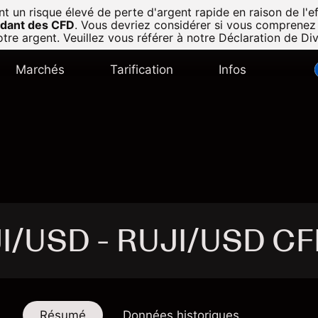
n risque élevé de perte d'argent rapide en raison de l'eff
radant des CFD
.
Vous devriez considérer si vous comprenez
tre argent. Veuillez vous référer à notre
Déclaration de Di
Marchés
Tarification
Infos
JI/USD - RUJI/USD C
Résumé
Données historiques