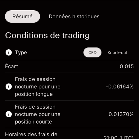
Résumé
Données historiques
Conditions de trading
Type
CFD
Knock-out
Écart
0.015
Cet instrument financier est disponible pour
Frais de session
le trading via les CFD et les Knock-outs.
nocturne pour une
-0.06164
%
En savoir plus sur :
position longue
CFD
Frais de session
Knock-outs
nocturne pour une
0.01370
%
position courte
Horaires des frais de
21:00
(UTC)