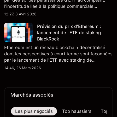
par des sorties persistantes d'ETF au comptant,
l'incertitude liée à la politique commerciale
américaine et les données macroéconomiques
12:27, 8 Avril 2026
américaines à venir. Les performances passées ne
constituent pas un indicateur fiable des résultats
Prévision du prix d'Ethereum :
futurs.
lancement de l'ETF de staking
BlackRock
Ethereum est un réseau blockchain décentralisé
dont les perspectives à court terme sont façonnées
par le lancement de l'ETF avec staking de
BlackRock et les anticipations de taux d'intérêt
14:46, 26 Mars 2026
américains. Les performances passées ne
constituent pas un indicateur fiable des résultats
futurs.
Marchés associés
Les plus négociés
Top haussiers
Top bai