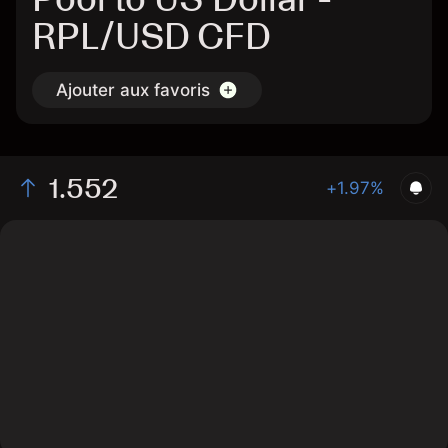
RPL/USD CFD
Ajouter aux favoris
1.552
+1.97%
The chart displays the RPL/USD price data over the
last 1 day, with a current rate of 1.552, a high of 1.548,
and a low of 1.523.