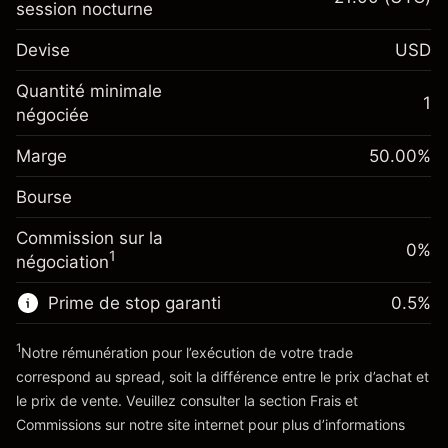
session nocturne
Marge. Votre
$1,000.00
Devise
USD
investissement
Ajustement des fonds de
Quantité minimale
-0.061644
1
overnight
négociée
Marge. Votre
%
$1,000.00
Frais sur la valeur totale de la
investissement
(-$1.23)
position
Marge
50.00
%
Ajustement des fonds de
Taille de la position avec effet de levier
0.013699
Bourse
overnight
~
$2,000.00
%
Frais sur la valeur totale de la
Valeur nominale avec effet de levier
($0.27)
Commission sur la
position
0%
~
$1,000.00
1
négociation
Taille de la position avec effet de levier
~
$2,000.00
Prime de stop garanti
0.5
%
Vers la plateforme
Valeur nominale avec effet de levier
~
$1,000.00
1
Notre rémunération pour l’exécution de votre trade
correspond au spread, soit la différence entre le prix d’achat et
le prix de vente. Veuillez consulter la section
Frais et
Vers la plateforme
'Tarifs et Frais
Commissions
sur notre site internet pour plus d’informations