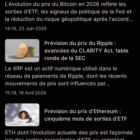
L'évolution du prix du Bitcoin en 2026 reflète les
sorties d'ETF, les signaux de politique de la Fed et
la réduction du risque géopolitique après l'accord
de paix États-Unis-Iran. Les performances passées
14:16, 23 Juin 2026
ne constituent pas un indicateur fiable des
résultats futurs.
Prévision du prix du Ripple :
avancées du CLARITY Act, table
ronde de la SEC
Le XRP est un actif numérique utilisé dans le
réseau de paiements de Ripple, dont les récents
mouvements de prix sont influencés par
d'importants afflux de capitaux, les progrès du
15:19, 16 Avril 2026
CLARITY Act et une table ronde de la SEC prévue
le 16 avril 2026.
Prévision du prix d'Ethereum :
cinquième mois de sorties d'ETF
ETH dont l'évolution actuelle des prix est façonnée