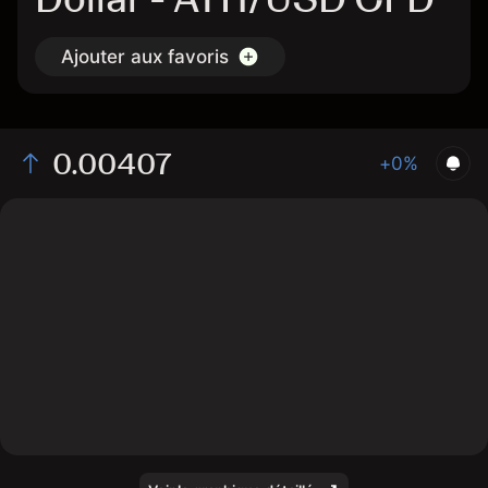
Ajouter aux favoris
0.00407
+0%
The chart displays the ATH/USD price data over the
last 1 day, with a current rate of 0.00407, a high of
0.0041, and a low of 0.00404.