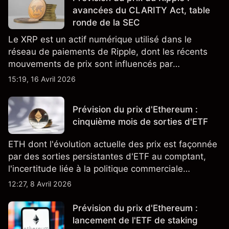
avancées du CLARITY Act, table
ronde de la SEC
Le XRP est un actif numérique utilisé dans le
réseau de paiements de Ripple, dont les récents
mouvements de prix sont influencés par
d'importants afflux de capitaux, les progrès du
15:19, 16 Avril 2026
CLARITY Act et une table ronde de la SEC prévue
le 16 avril 2026.
Prévision du prix d'Ethereum :
cinquième mois de sorties d'ETF
ETH dont l'évolution actuelle des prix est façonnée
par des sorties persistantes d'ETF au comptant,
l'incertitude liée à la politique commerciale
américaine et les données macroéconomiques
12:27, 8 Avril 2026
américaines à venir. Les performances passées ne
constituent pas un indicateur fiable des résultats
Prévision du prix d'Ethereum :
futurs.
lancement de l'ETF de staking