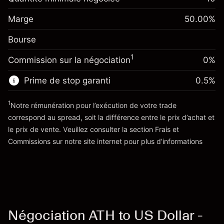
Ajustement des fonds de
Marge. Votre
-0.061644
$1,000.00
Marge
overnight
50.00
%
investissement
%
Frais sur la valeur totale de la
(-$1.23)
Bourse
Ajustement des fonds de
position
0.013699
overnight
Taille de la position avec effet de levier
%
1
Commission sur la négociation
0%
Frais sur la valeur totale de la
~
$2,000.00
($0.27)
position
Valeur nominale avec effet de levier
Prime de stop garanti
0.5
%
Taille de la position avec effet de levier
~
$1,000.00
~
$2,000.00
1
Notre rémunération pour l’exécution de votre trade
Valeur nominale avec effet de levier
correspond au spread, soit la différence entre le prix d’achat et
Vers la plateforme
~
$1,000.00
le prix de vente. Veuillez consulter la section
Frais et
'Tarifs et Frais
Commissions
sur notre site internet pour plus d’informations
Vers la plateforme
Négociation ATH to US Dollar -