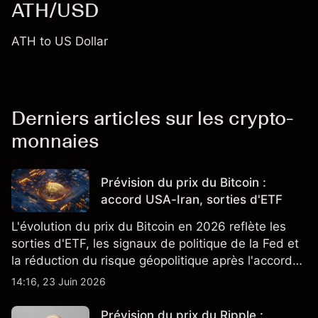
ATH/USD
ATH to US Dollar
Derniers articles sur les crypto-
monnaies
Prévision du prix du Bitcoin :
accord USA-Iran, sorties d'ETF
L'évolution du prix du Bitcoin en 2026 reflète les
sorties d'ETF, les signaux de politique de la Fed et
la réduction du risque géopolitique après l'accord
de paix États-Unis-Iran. Les performances passées
14:16, 23 Juin 2026
ne constituent pas un indicateur fiable des
résultats futurs.
Prévision du prix du Ripple :