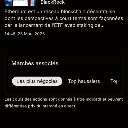
BlackRock
Ethereum est un réseau blockchain décentralisé
dont les perspectives à court terme sont façonnées
par le lancement de l'ETF avec staking de
BlackRock et les anticipations de taux d'intérêt
14:46, 26 Mars 2026
américains. Les performances passées ne
constituent pas un indicateur fiable des résultats
futurs.
Marchés associés
Les plus négociés
Top haussiers
Top bai
Les cours des actions sont donnés à titre indicatif et peuvent
différer des prix du marché en direct.