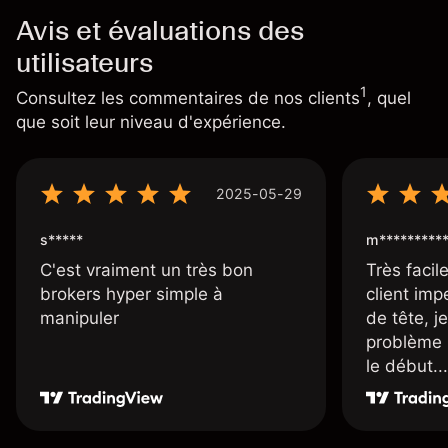
Avis et évaluations des
utilisateurs
1
Consultez les commentaires de nos clients
, quel
que soit leur niveau d'expérience.
2025-05-29
s*****
m*********
C'est vraiment un très bon
Très facile
brokers hyper simple à
client imp
manipuler
de tête, j
problème 
le début...