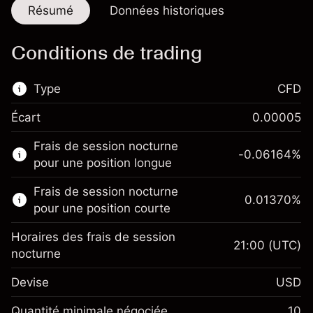
Résumé
Données historiques
Conditions de trading
Type
CFD
Écart
0.00005
Ce marché financier est disponible pour le
Frais de session nocturne
trading de CFD.
-0.06164
%
pour une position longue
En savoir plus sur :
Frais de session nocturne
0.01370
%
CFD
pour une position courte
Horaires des frais de session
21:00
(UTC)
nocturne
Devise
USD
Marge. Votre
$1,000.00
investissement
Quantité minimale négociée
10