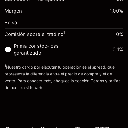
-0.01096
nocturno
Margen. Tu inversión
€1,000.00
%
Cargos por el valor total de la
Margen
1.00
%
(-€10.96)
Ajuste de financiamiento
posición
-0.01096
Bolsa
nocturno
Tamaño de la operación con apalancamiento
%
Cargos por el valor total de la
~
€100,000.00
(-€10.96)
1
Comisión sobre el trading
0%
posición
Dinero del apalancamiento ~ $
€99,000.00
Tamaño de la operación con apalancamiento
Prima por stop-loss
0.1
%
~
€100,000.00
garantizado
Ir a la plataforma
Dinero del apalancamiento ~ $
€99,000.00
1
Nuestro cargo por ejecutar tu operación es el spread, que
representa la diferencia entre el precio de compra y el de
Ir a la plataforma
venta. Para conocer más, chequea la sección
Cargos y tarifas
Cargos
de nuestro sitio web
y tarifas