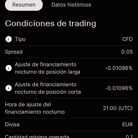
Resumen
Datos históricos
Condiciones de trading
Tipo
CFD
Spread
0.05
Este mercado financiero está disponible para
Ajuste de financiamiento
hacer trading con CFD.
-0.01096
%
nocturno de posición larga
Obtén más información sobre:
Ajuste de financiamiento
-0.01096
%
CFD
nocturno de posición corta
Hora de ajuste del
21:00
(UTC)
financiamiento nocturno
Divisa
EUR
Margen. Tu inversión
€1,000.00
Ajuste de financiamiento
Cantidad mínima operada
0.1