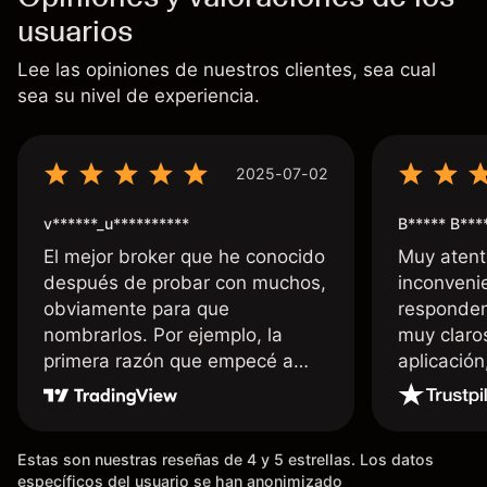
usuarios
Lee las opiniones de nuestros clientes, sea cual
sea su nivel de experiencia.
2025-07-02
v******_u**********
B***** B***
El mejor broker que he conocido
Muy atent
después de probar con muchos,
inconvenie
obviamente para que
responden
nombrarlos. Por ejemplo, la
muy claro
primera razón que empecé a
aplicació
usar Capital fue la llegada de mi
dinero de inmediato a mi cuenta
bancaria, a diferencia de las
Estas son nuestras reseñas de 4 y 5 estrellas. Los datos
existentes en el mercado que
específicos del usuario se han anonimizado