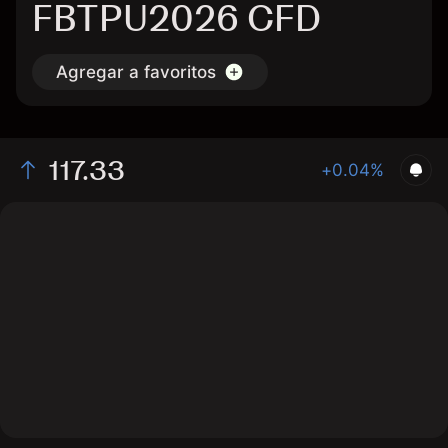
FBTPU2026 CFD
Agregar a favoritos
117.33
+0.04%
The chart shows the FBTPU2026 bond price data over
the last 1 day, with a current price of 117.33, a high of
117.58, and a low of 117.19.