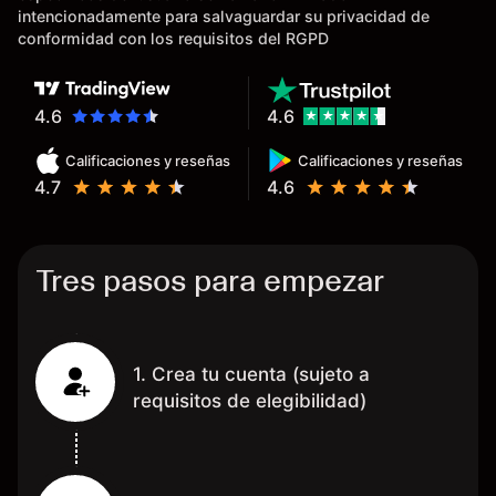
tardan días o tienen mucha
intencionadamente para salvaguardar su privacidad de
burocracia; y la segunda razón,
conformidad con los requisitos del RGPD
que te devuelve dinero por el
hecho de operar en un mercado
determinado, debido a los
4.6
4.6
spread y al volumen existente.
Calificaciones y reseñas
Calificaciones y reseñas
Mientras más activo seas, más
4.7
4.6
dinero te reembolsa. Muchas
grac
Tres pasos para empezar
1. Crea tu cuenta (sujeto a
requisitos de elegibilidad)