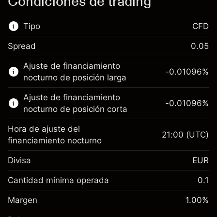
Condiciones de trading
Tipo
CFD
Spread
0.05
Este mercado financiero está disponible para
Ajuste de financiamiento
hacer trading con CFD.
-0.01096
%
nocturno de posición larga
Obtén más información sobre:
Ajuste de financiamiento
-0.01096
%
CFD
nocturno de posición corta
Hora de ajuste del
21:00
(UTC)
financiamiento nocturno
Divisa
EUR
Margen. Tu inversión
€1,000.00
Ajuste de financiamiento
Cantidad mínima operada
0.1
-0.01096
nocturno
Margen. Tu inversión
€1,000.00
%
Cargos por el valor total de la
Margen
1.00
%
(-€10.96)
Ajuste de financiamiento
posición
-0.01096