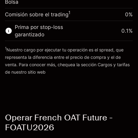
Bolsa
nocturno
Tamaño de la operación con apalancamiento
%
Cargos por el valor total de la
~
€100,000.00
(-€10.96)
1
Comisión sobre el trading
0%
posición
Dinero del apalancamiento ~ $
€99,000.00
Tamaño de la operación con apalancamiento
Prima por stop-loss
0.1
%
~
€100,000.00
garantizado
Ir a la plataforma
Dinero del apalancamiento ~ $
€99,000.00
1
Nuestro cargo por ejecutar tu operación es el spread, que
representa la diferencia entre el precio de compra y el de
Ir a la plataforma
venta. Para conocer más, chequea la sección
Cargos y tarifas
Cargos
de nuestro sitio web
y tarifas
Operar French OAT Future -
FOATU2026