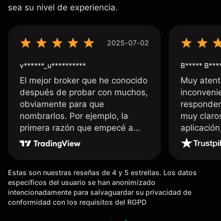
sea su nivel de experiencia.
2025-07-02
v******_u**********
B***** B***
El mejor broker que he conocido
Muy atent
después de probar con muchos,
inconvenie
obviamente para que
responden
nombrarlos. Por ejemplo, la
muy claro
primera razón que empecé a
aplicació
usar Capital fue la llegada de mi
dinero de inmediato a mi cuenta
bancaria, a diferencia de las
Estas son nuestras reseñas de 4 y 5 estrellas. Los datos
existentes en el mercado que
específicos del usuario se han anonimizado
tardan días o tienen mucha
intencionadamente para salvaguardar su privacidad de
burocracia; y la segunda razón,
conformidad con los requisitos del RGPD
que te devuelve dinero por el