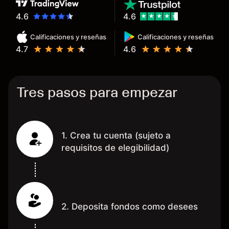
hecho de operar en un mercado
determinado, debido a los
4.6
4.6
spread y al volumen existente.
Calificaciones y reseñas
Calificaciones y reseñas
Mientras más activo seas, más
4.7
4.6
dinero te reembolsa. Muchas
grac
Tres pasos para empezar
1. Crea tu cuenta (sujeto a
requisitos de elegibilidad)
2. Deposita fondos como desees