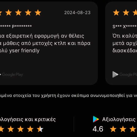
2024-08-23
***** P********
S*** X*****
ια εξαιρετική εφαρμογή αν θέλεις
Ότι καλύ
α μάθεις από μετοχές κτλπ και πάρα
μετά αρχί
ολύ yser friendly
διασκέδα
ιμένα στοιχεία του χρήστη έχουν σκόπιμα ανωνυμοποιηθεί για ν
ολογήσεις και κριτικές
Αξιολογήσεις 
4.6