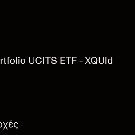
tfolio UCITS ETF - XQUId
οχές