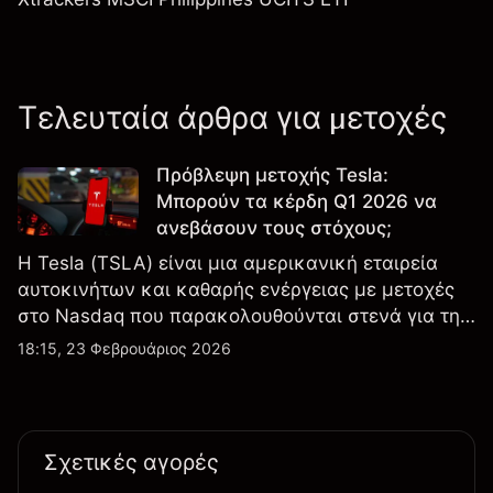
Τελευταία άρθρα για μετοχές
Πρόβλεψη μετοχής Tesla:
Μπορούν τα κέρδη Q1 2026 να
ανεβάσουν τους στόχους;
Η Tesla (TSLA) είναι μια αμερικανική εταιρεία
αυτοκινήτων και καθαρής ενέργειας με μετοχές
στο Nasdaq που παρακολουθούνται στενά για την
απόδοση κερδών, τα δεδομένα παραδόσεων και
18:15, 23 Φεβρουάριος 2026
τις εξελίξεις στην τεχνολογία και την παραγωγή.
Σχετικές αγορές