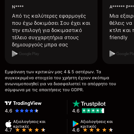
N****
A****** P**
Από τις καλύτερες εφαρμογές
Μια εξαιρ
που έχω δοκιμάσει Σου έχει και
θέλεις να
την επιλογή για δοκιμαστικό
κτλπ και 
τέλειο συγχαρητήρια στους
friendly
δημιουργούς μπρα σας
Εμφάνιση των κριτικών μας 4 & 5 αστέρων. Τα
συγκεκριμένα στοιχεία του χρήστη έχουν σκόπιμα
ανωνυμοποιηθεί για να διασφαλιστεί το απόρρητο του
σύμφωνα με τις απαιτήσεις του GDPR.
4.6
4.6
Αξιολογήσεις και
Αξιολογήσεις και
κριτικές
κριτικές
4.7
4.6