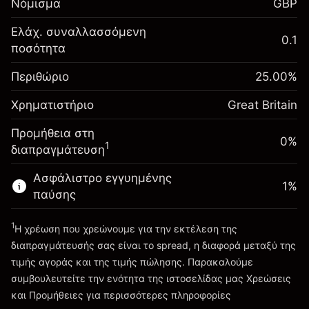
Νόμισμα
GBP
σας
Αναπροσαρμογή
Ελάχ. συναλλασσόμενη
0.1
-0.021271
χρηματοδότησης κατά
ποσότητα
Περιθώριο. Η επένδυσή
£1,000.00
%
τη διάρκεια της νύχτας
σας
(-£0.85)
Χρεώσεις από την πλήρη αξία
Περιθώριο
25.00
%
Αναπροσαρμογή
της θέσης
-0.000647
Χρηματιστήριο
χρηματοδότησης κατά
Great Britain
Μέγεθος διαπραγμάτευσης με μόχλευση
%
τη διάρκεια της νύχτας
~
£4,000.00
Προμήθεια στη
(-£0.03)
Χρεώσεις από την πλήρη αξία
0%
Χρήματα από μόχλευση ~
£3,000.00
1
διαπραγμάτευση
της θέσης
Μέγεθος διαπραγμάτευσης με μόχλευση
Ασφάλιστρο εγγυημένης
Πηγαίνετε στην πλατφόρμα
1
%
~
£4,000.00
παύσης
Χρήματα από μόχλευση ~
£3,000.00
1
Η χρέωση που χρεώνουμε για την εκτέλεση της
διαπραγμάτευσής σας είναι το spread, η διαφορά μεταξύ της
Πηγαίνετε στην πλατφόρμα
τιμής αγοράς και της τιμής πώλησης. Παρακαλούμε
συμβουλευτείτε την ενότητα της ιστοσελίδας μας
Χρεώσεις
Χρεώσεις και Τέλη
και Προμήθειες
για περισσότερες πληροφορίες