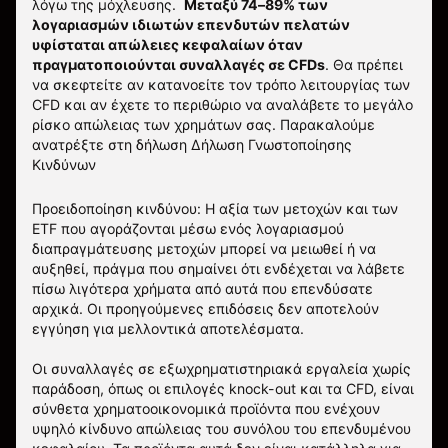
λόγω της μόχλευσης.
Μεταξύ 74–89% των
λογαριασμών ιδιωτών επενδυτών πελατών
υφίσταται απώλειες κεφαλαίων όταν
πραγματοποιούνται συναλλαγές σε CFDs
. Θα πρέπει
να σκεφτείτε αν κατανοείτε τον τρόπο λειτουργίας των
CFD και αν έχετε το περιθώριο να αναλάβετε το μεγάλο
ρίσκο απώλειας των χρημάτων σας.
Παρακαλούμε
ανατρέξτε στη δήλωση
Δήλωση Γνωστοποίησης
Κινδύνων
Προειδοποίηση κινδύνου: Η αξία των μετοχών και των
ETF που αγοράζονται μέσω ενός λογαριασμού
διαπραγμάτευσης μετοχών μπορεί να μειωθεί ή να
αυξηθεί, πράγμα που σημαίνει ότι ενδέχεται να λάβετε
πίσω λιγότερα χρήματα από αυτά που επενδύσατε
αρχικά. Οι προηγούμενες επιδόσεις δεν αποτελούν
εγγύηση για μελλοντικά αποτελέσματα.
Οι συναλλαγές σε εξωχρηματιστηριακά εργαλεία χωρίς
παράδοση, όπως οι επιλογές knock-out και τα CFD, είναι
σύνθετα χρηματοοικονομικά προϊόντα που ενέχουν
υψηλό κίνδυνο απώλειας του συνόλου του επενδυμένου