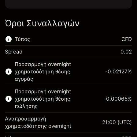
Όροι Συναλλαγών
Τύπος
CFD
Spread
0.02
Αυτή η χρηματοπιστωτική αγορά είναι
Προσαρμογή overnight
διαθέσιμη για διαπραγμάτευση CFD.
χρηματοδότηση θέσης
-0.02127
%
Μάθετε περισσότερα σχετικά με:
αγοράς
CFDs
Προσαρμογή overnight
χρηματοδότηση θέσης
-0.00065
%
πώλησης
Αναπροσαρμογή
21:00
(UTC)
χρηματοδότησης overnight
Περιθώριο. Η επένδυσή
£1,000.00