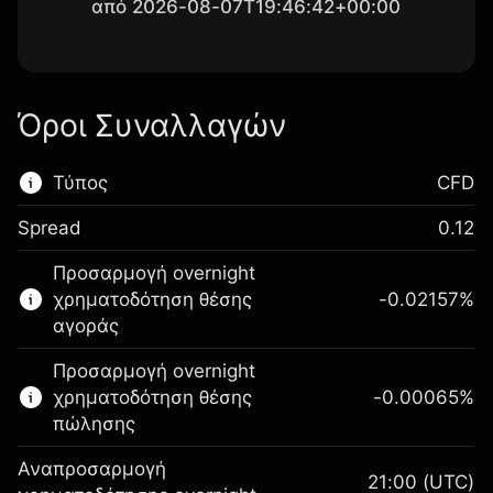
από 2026-08-07T19:46:42+00:00
Όροι Συναλλαγών
Τύπος
CFD
Spread
0.12
Αυτή η χρηματοπιστωτική αγορά είναι
Προσαρμογή overnight
διαθέσιμη για διαπραγμάτευση CFD.
χρηματοδότηση θέσης
-0.02157
%
Μάθετε περισσότερα σχετικά με:
αγοράς
CFDs
Προσαρμογή overnight
χρηματοδότηση θέσης
-0.00065
%
πώλησης
Αναπροσαρμογή
21:00
(UTC)