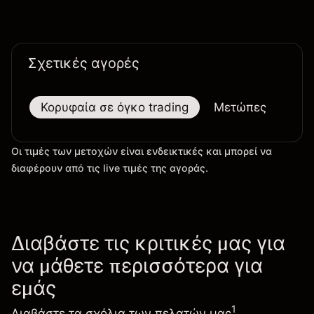
τις εξελίξεις στην τεχνολογία και την παραγωγή.
Σχετικές αγορές
Κορυφαία σε όγκο trading
Μετώπες
Μεγ
Οι τιμές των μετοχών είναι ενδεικτικές και μπορεί να
διαφέρουν από τις live τιμές της αγοράς.
Διαβάστε τις κριτικές μας για
να μάθετε περισσότερα για
εμάς
1
Διαβάστε τα σχόλια των πελατών μας
,