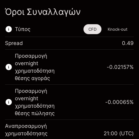
Όροι Συναλλαγών
Τύπος
CFD
Knock-out
Spread
0.49
Αυτό το χρηματοοικονομικό εργαλείο είναι
Προσαρμογή
διαθέσιμο για διαπραγμάτευση μέσω CFDs
overnight
και Knock-outs.
-0.02157
%
χρηματοδότηση
Μάθετε περισσότερα σχετικά με:
θέσης αγοράς
CFDs
Προσαρμογή
Knock-outs
overnight
-0.00065
%
χρηματοδότηση
θέσης πώλησης
Αναπροσαρμογή
Περιθώριο. Η επένδυσή
χρηματοδότησης
21:00
(UTC)
$1,000.00