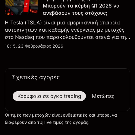
Μπορούν τα κέρδη Q1 2026 να
ανεβάσουν τους στόχους;
Η Tesla (TSLA) είναι μια αμερικανική εταιρεία
αυτοκινήτων και καθαρής ενέργειας με μετοχές
στο Nasdaq που παρακολουθούνται στενά για την
απόδοση κερδών, τα δεδομένα παραδόσεων και
18:15, 23 Φεβρουάριος 2026
τις εξελίξεις στην τεχνολογία και την παραγωγή.
Σχετικές αγορές
Κορυφαία σε όγκο trading
Μετώπες
Μεγ
Οι τιμές των μετοχών είναι ενδεικτικές και μπορεί να
διαφέρουν από τις live τιμές της αγοράς.