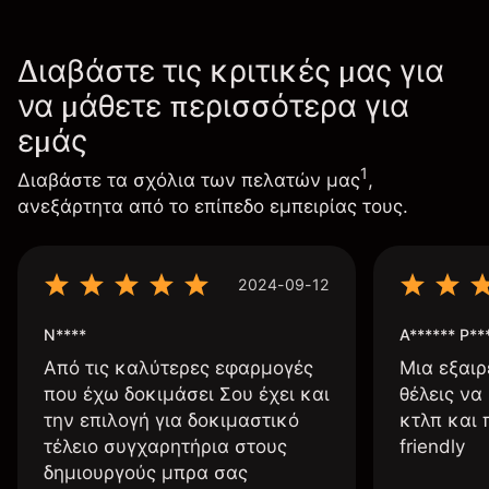
Διαβάστε τις κριτικές μας για
να μάθετε περισσότερα για
εμάς
1
Διαβάστε τα σχόλια των πελατών μας
,
ανεξάρτητα από το επίπεδο εμπειρίας τους.
2024-09-12
N****
A****** P**
Από τις καλύτερες εφαρμογές
Μια εξαιρ
που έχω δοκιμάσει Σου έχει και
θέλεις να
την επιλογή για δοκιμαστικό
κτλπ και 
τέλειο συγχαρητήρια στους
friendly
δημιουργούς μπρα σας