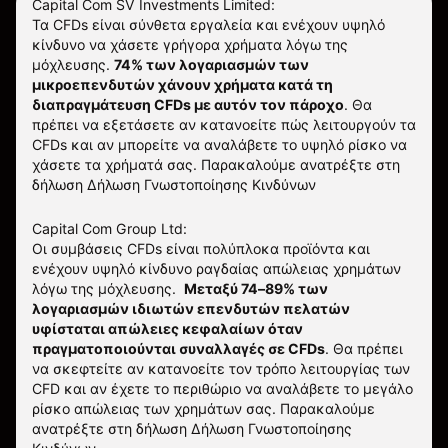
Capital Com SV Investments Limited:
Τα CFDs είναι σύνθετα εργαλεία και ενέχουν υψηλό
κίνδυνο να χάσετε γρήγορα χρήματα λόγω της
μόχλευσης.
74% των λογαριασμών των
μικροεπενδυτών χάνουν χρήματα κατά τη
διαπραγμάτευση CFDs με αυτόν τον πάροχο
.
Θα
πρέπει να εξετάσετε αν κατανοείτε πώς λειτουργούν τα
CFDs και αν μπορείτε να αναλάβετε το υψηλό ρίσκο να
χάσετε τα χρήματά σας. Παρακαλούμε ανατρέξτε στη
δήλωση
Δήλωση Γνωστοποίησης Κινδύνων
Capital Com Group Ltd:
Οι συμβάσεις CFDs είναι πολύπλοκα προϊόντα και
ενέχουν υψηλό κίνδυνο ραγδαίας απώλειας χρημάτων
λόγω της μόχλευσης.
Μεταξύ 74–89% των
λογαριασμών ιδιωτών επενδυτών πελατών
υφίσταται απώλειες κεφαλαίων όταν
πραγματοποιούνται συναλλαγές σε CFDs
. Θα πρέπει
να σκεφτείτε αν κατανοείτε τον τρόπο λειτουργίας των
CFD και αν έχετε το περιθώριο να αναλάβετε το μεγάλο
ρίσκο απώλειας των χρημάτων σας.
Παρακαλούμε
ανατρέξτε στη δήλωση
Δήλωση Γνωστοποίησης