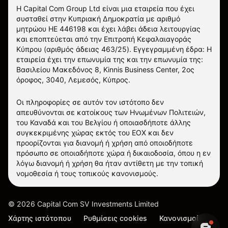
Η Capital Com Group Ltd είναι μια εταιρεία που έχει
συσταθεί στην Κυπριακή Δημοκρατία με αριθμό
μητρώου ΗΕ 446198 και έχει λάβει άδεια λειτουργίας
και εποπτεύεται από την Επιτροπή Κεφαλαιαγοράς
Κύπρου (αριθμός άδειας 463/25). Εγγεγραμμένη έδρα: Η
εταιρεία έχει την επωνυμία της και την επωνυμία της:
Βασιλείου Μακεδόνος 8, Kinnis Business Center, 2ος
όροφος, 3040, Λεμεσός, Κύπρος.
Οι πληροφορίες σε αυτόν τον ιστότοπο δεν
απευθύνονται σε κατοίκους των Ηνωμένων Πολιτειών,
του Καναδά και του Βελγίου ή οποιασδήποτε άλλης
συγκεκριμένης χώρας εκτός του ΕΟΧ και δεν
προορίζονται για διανομή ή χρήση από οποιοδήποτε
πρόσωπο σε οποιαδήποτε χώρα ή δικαιοδοσία, όπου η εν
λόγω διανομή ή χρήση θα ήταν αντίθετη με την τοπική
νομοθεσία ή τους τοπικούς κανονισμούς.
©
2026
Capital Com SV Investments Limited
Χάρτης ιστότοπου
Ρυθμίσεις cookies
Κανονισμοί