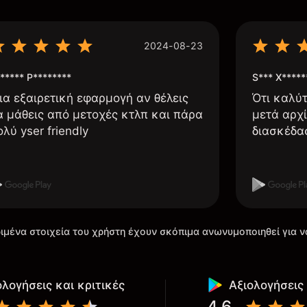
2024-08-23
***** P********
S*** X*****
ια εξαιρετική εφαρμογή αν θέλεις
Ότι καλύ
α μάθεις από μετοχές κτλπ και πάρα
μετά αρχί
ολύ yser friendly
διασκέδα
ιμένα στοιχεία του χρήστη έχουν σκόπιμα ανωνυμοποιηθεί για ν
ολογήσεις και κριτικές
Αξιολογήσεις 
4.6