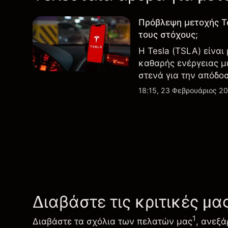
Πρόβλεψη μετοχής T
τους στόχους;
Η Tesla (TSLA) είναι
καθαρής ενέργειας μ
στενά για την απόδο
εξελίξεις στην τεχνο
18:15, 23 Φεβρουάριος 2
Διαβάστε τις κριτικές μα
1
Διαβάστε τα σχόλια των πελατών μας
, ανεξά