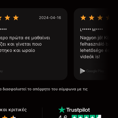
2024-04-16
****
L***** M****
τερο πρώτα σε μαθαίνει
Nagyon jó! Könnyű
ζει και γίνεται ποιο
felhasználó barát
στηκο και ωραίο
lehetősége és, h
videók is!
α διασφαλιστεί το απόρρητο του σύμφωνα με τις
και κριτικές
4.6