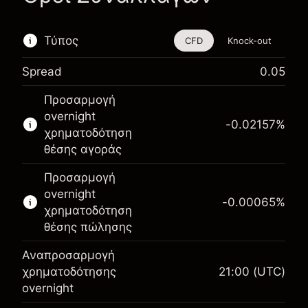
Τύπος
CFD
Knock-out
Spread
0.05
Αυτό το χρηματοοικονομικό εργαλείο είναι
Προσαρμογή
διαθέσιμο για διαπραγμάτευση μέσω CFDs και
overnight
Knock-outs.
-0.02157
%
χρηματοδότηση
Μάθετε περισσότερα σχετικά με:
θέσης αγοράς
CFDs
Προσαρμογή
Knock-outs
overnight
-0.00065
%
χρηματοδότηση
θέσης πώλησης
Αναπροσαρμογή
Περιθώριο. Η επένδυσή
χρηματοδότησης
21:00
(UTC)
$1,000.00
σας
overnight