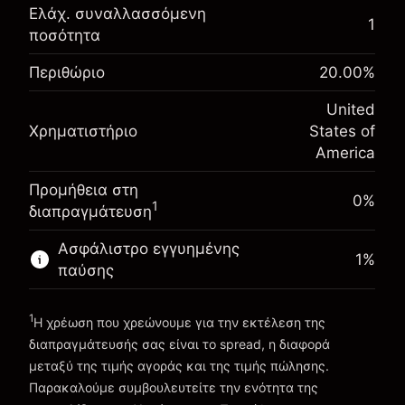
Αναπροσαρμογή
Ελάχ. συναλλασσόμενη
1
-0.021568
χρηματοδότησης κατά τη
ποσότητα
Περιθώριο. Η επένδυσή
$1,000.00
%
διάρκεια της νύχτας
σας
Περιθώριο
20.00
%
(-$1.08)
Χρεώσεις από την πλήρη αξία
Αναπροσαρμογή
της θέσης
United
-0.000654
χρηματοδότησης κατά τη
Μέγεθος διαπραγμάτευσης με μόχλευση
Χρηματιστήριο
States of
%
διάρκεια της νύχτας
~
$5,000.00
America
(-$0.03)
Χρεώσεις από την πλήρη αξία
Χρήματα από μόχλευση ~
$4,000.00
της θέσης
Προμήθεια στη
Μέγεθος διαπραγμάτευσης με μόχλευση
0%
1
διαπραγμάτευση
Πηγαίνετε στην πλατφόρμα
~
$5,000.00
Χρήματα από μόχλευση ~
$4,000.00
Ασφάλιστρο εγγυημένης
1
%
παύσης
Πηγαίνετε στην πλατφόρμα
1
Η χρέωση που χρεώνουμε για την εκτέλεση της
διαπραγμάτευσής σας είναι το spread, η διαφορά
μεταξύ της τιμής αγοράς και της τιμής πώλησης.
Παρακαλούμε συμβουλευτείτε την ενότητα της
Χρεώσεις και Τέλη