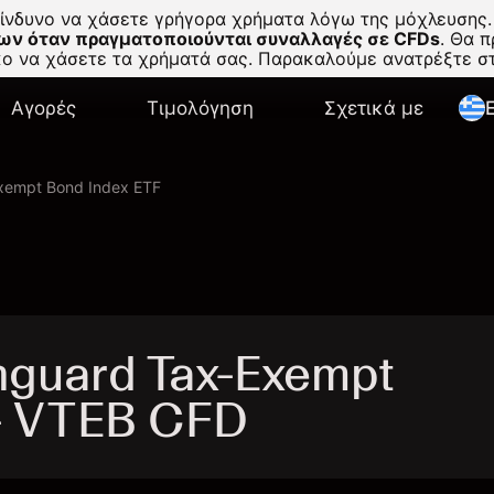
κίνδυνο να χάσετε γρήγορα χρήματα λόγω της μόχλευσης.
ων όταν πραγματοποιούνται συναλλαγές σε CFDs
.
Θα πρ
σκο να χάσετε τα χρήματά σας. Παρακαλούμε ανατρέξτε 
Αγορές
Τιμολόγηση
Σχετικά με
E
xempt Bond Index ETF
guard Tax-Exempt
 - VTEB CFD