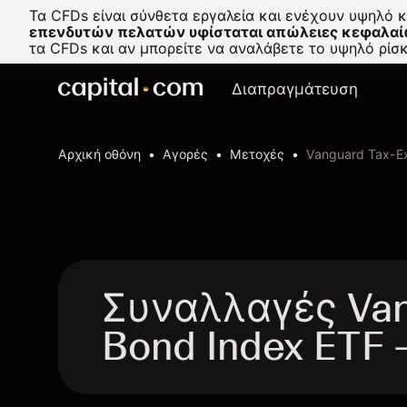
Τα CFDs είναι σύνθετα εργαλεία και ενέχουν υψηλό 
επενδυτών πελατών υφίσταται απώλειες κεφαλαί
τα CFDs και αν μπορείτε να αναλάβετε το υψηλό ρί
Διαπραγμάτευση
Αρχική οθόνη
Αγορές
Μετοχές
Vanguard Tax-E
Συναλλαγές Van
Bond Index ETF