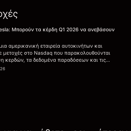
οχές
esla: Μπορούν τα κέρδη Q1 2026 να ανεβάσουν
 μια αμερικανική εταιρεία αυτοκινήτων και
ε μετοχές στο Nasdaq που παρακολουθούνται
ση κερδών, τα δεδομένα παραδόσεων και τις
λογία και την παραγωγή.
026