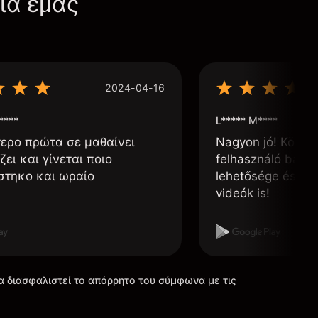
για εμάς
2024-04-16
****
L***** M****
τερο πρώτα σε μαθαίνει
Nagyon jó! Könnyű
ζει και γίνεται ποιο
felhasználó barát
στηκο και ωραίο
lehetősége és, h
videók is!
α διασφαλιστεί το απόρρητο του σύμφωνα με τις