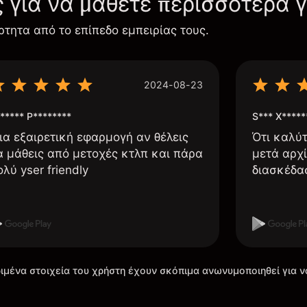
ς για να μάθετε περισσότερα 
ρτητα από το επίπεδο εμπειρίας τους.
2024-08-23
***** P********
S*** X*****
ια εξαιρετική εφαρμογή αν θέλεις
Ότι καλύ
α μάθεις από μετοχές κτλπ και πάρα
μετά αρχί
ολύ yser friendly
διασκέδα
ιμένα στοιχεία του χρήστη έχουν σκόπιμα ανωνυμοποιηθεί για ν