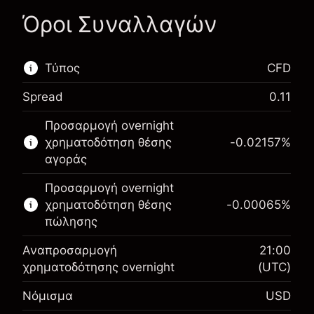
Όροι Συναλλαγών
Τύπος
CFD
Spread
0.11
Αυτή η χρηματοπιστωτική αγορά είναι
Προσαρμογή overnight
διαθέσιμη για διαπραγμάτευση CFD.
χρηματοδότηση θέσης
-0.02157
%
Μάθετε περισσότερα σχετικά με:
αγοράς
CFDs
Προσαρμογή overnight
χρηματοδότηση θέσης
-0.00065
%
πώλησης
Αναπροσαρμογή
21:00
χρηματοδότησης overnight
(UTC)
Περιθώριο. Η επένδυσή
$1,000.00
Νόμισμα
USD
σας