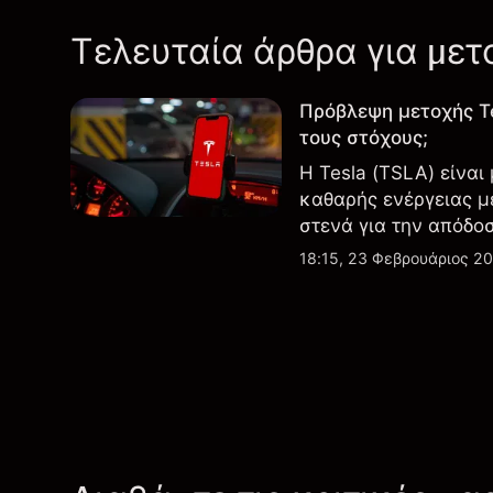
Τελευταία άρθρα για μετ
Πρόβλεψη μετοχής T
τους στόχους;
Η Tesla (TSLA) είναι
καθαρής ενέργειας μ
στενά για την απόδο
εξελίξεις στην τεχνο
18:15, 23 Φεβρουάριος 2