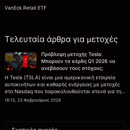
VanEck Retail ETF
Τελευταία άρθρα για μετοχές
Πρόβλεψη μετοχής Tesla:
Μπορούν τα κέρδη Q1 2026 να
ανεβάσουν τους στόχους;
Η Tesla (TSLA) είναι μια αμερικανική εταιρεία
αυτοκινήτων και καθαρής ενέργειας με μετοχές
στο Nasdaq που παρακολουθούνται στενά για την
απόδοση κερδών, τα δεδομένα παραδόσεων και
18:15, 23 Φεβρουάριος 2026
τις εξελίξεις στην τεχνολογία και την παραγωγή.