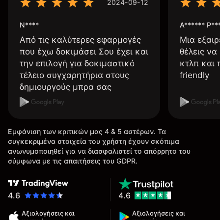
2024-09-12
N****
A****** P**
Από τις καλύτερες εφαρμογές
Μια εξαιρ
που έχω δοκιμάσει Σου έχει και
θέλεις να
την επιλογή για δοκιμαστικό
κτλπ και 
τέλειο συγχαρητήρια στους
friendly
δημιουργούς μπρα σας
Εμφάνιση των κριτικών μας 4 & 5 αστέρων. Τα
συγκεκριμένα στοιχεία του χρήστη έχουν σκόπιμα
ανωνυμοποιηθεί για να διασφαλιστεί το απόρρητο του
σύμφωνα με τις απαιτήσεις του GDPR.
4.6
4.6
Αξιολογήσεις και
Αξιολογήσεις και