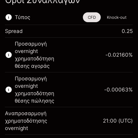
Όροι Συναλλαγών
Τύπος
CFD
Knock-out
Spread
0.25
Αυτό το χρηματοοικονομικό εργαλείο είναι
Προσαρμογή
διαθέσιμο για διαπραγμάτευση μέσω CFDs
overnight
και Knock-outs.
-0.02160
%
χρηματοδότηση
Μάθετε περισσότερα σχετικά με:
θέσης αγοράς
CFDs
Προσαρμογή
Knock-outs
overnight
-0.00063
%
χρηματοδότηση
θέσης πώλησης
Αναπροσαρμογή
Περιθώριο. Η επένδυσή
χρηματοδότησης
21:00
(UTC)
$1,000.00
σας
overnight
Αναπροσαρμογή