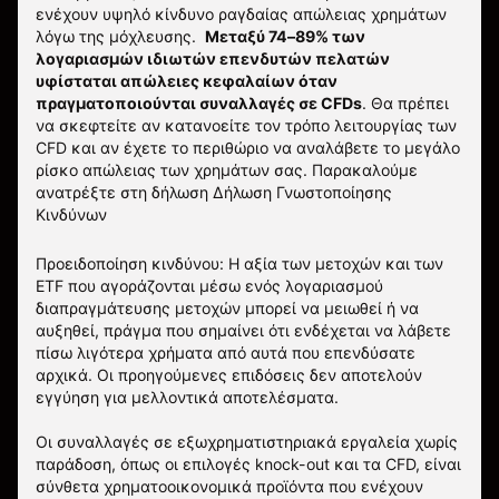
ενέχουν υψηλό κίνδυνο ραγδαίας απώλειας χρημάτων
λόγω της μόχλευσης.
Μεταξύ 74–89% των
λογαριασμών ιδιωτών επενδυτών πελατών
υφίσταται απώλειες κεφαλαίων όταν
πραγματοποιούνται συναλλαγές σε CFDs
. Θα πρέπει
να σκεφτείτε αν κατανοείτε τον τρόπο λειτουργίας των
CFD και αν έχετε το περιθώριο να αναλάβετε το μεγάλο
ρίσκο απώλειας των χρημάτων σας.
Παρακαλούμε
ανατρέξτε στη δήλωση
Δήλωση Γνωστοποίησης
Κινδύνων
Προειδοποίηση κινδύνου: Η αξία των μετοχών και των
ETF που αγοράζονται μέσω ενός λογαριασμού
διαπραγμάτευσης μετοχών μπορεί να μειωθεί ή να
αυξηθεί, πράγμα που σημαίνει ότι ενδέχεται να λάβετε
πίσω λιγότερα χρήματα από αυτά που επενδύσατε
αρχικά. Οι προηγούμενες επιδόσεις δεν αποτελούν
εγγύηση για μελλοντικά αποτελέσματα.
Οι συναλλαγές σε εξωχρηματιστηριακά εργαλεία χωρίς
παράδοση, όπως οι επιλογές knock-out και τα CFD, είναι
σύνθετα χρηματοοικονομικά προϊόντα που ενέχουν