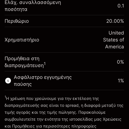
Αναπροσαρμογή
Ελάχ. συναλλασσόμενη
0.1
-0.02154
χρηματοδότησης κατά
ποσότητα
Περιθώριο. Η επένδυσή
$1,000.00
%
τη διάρκεια της νύχτας
σας
(-$1.08)
Χρεώσεις από την πλήρη αξία
Περιθώριο
20.00
%
Αναπροσαρμογή
της θέσης
-0.000682
χρηματοδότησης κατά
United
Μέγεθος διαπραγμάτευσης με μόχλευση
%
Χρηματιστήριο
τη διάρκεια της νύχτας
States of
~
$5,000.00
(-$0.03)
Χρεώσεις από την πλήρη αξία
America
Χρήματα από μόχλευση ~
$4,000.00
της θέσης
Προμήθεια στη
Μέγεθος διαπραγμάτευσης με μόχλευση
0%
1
διαπραγμάτευση
Πηγαίνετε στην πλατφόρμα
~
$5,000.00
Χρήματα από μόχλευση ~
$4,000.00
Ασφάλιστρο εγγυημένης
1
%
παύσης
Πηγαίνετε στην πλατφόρμα
1
Η χρέωση που χρεώνουμε για την εκτέλεση της
διαπραγμάτευσής σας είναι το spread, η διαφορά μεταξύ της
τιμής αγοράς και της τιμής πώλησης. Παρακαλούμε
συμβουλευτείτε την ενότητα της ιστοσελίδας μας
Χρεώσεις
Χρεώσεις και Τέλη
και Προμήθειες
για περισσότερες πληροφορίες