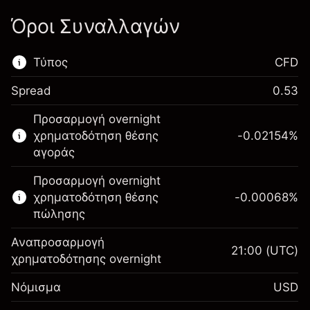
Όροι Συναλλαγών
Τύπος
CFD
Spread
0.53
Αυτή η χρηματοπιστωτική αγορά είναι
Προσαρμογή overnight
διαθέσιμη για διαπραγμάτευση CFD.
χρηματοδότηση θέσης
-0.02154
%
Μάθετε περισσότερα σχετικά με:
αγοράς
CFDs
Προσαρμογή overnight
χρηματοδότηση θέσης
-0.00068
%
πώλησης
Αναπροσαρμογή
21:00
(UTC)
χρηματοδότησης overnight
Περιθώριο. Η επένδυσή
$1,000.00
Νόμισμα
USD
σας