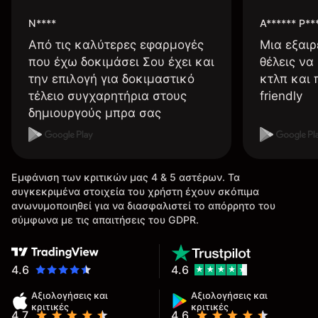
N****
A****** P**
Από τις καλύτερες εφαρμογές
Μια εξαιρ
που έχω δοκιμάσει Σου έχει και
θέλεις να
την επιλογή για δοκιμαστικό
κτλπ και 
τέλειο συγχαρητήρια στους
friendly
δημιουργούς μπρα σας
Εμφάνιση των κριτικών μας 4 & 5 αστέρων. Τα
συγκεκριμένα στοιχεία του χρήστη έχουν σκόπιμα
ανωνυμοποιηθεί για να διασφαλιστεί το απόρρητο του
σύμφωνα με τις απαιτήσεις του GDPR.
4.6
4.6
Αξιολογήσεις και
Αξιολογήσεις και
κριτικές
κριτικές
4.7
4.6