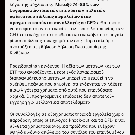
λόγω της μόχλευσης.
Μεταξύ 74–89% των
λογαριασμών ιδιωτών επενδυτών πελατών
υφίσταται απώλειες κεφαλαίων όταν
πραγματοποιούνται συναλλαγές σε CFDs
. Θα πρέπει
να σκεφτείτε αν κατανοείτε τον τρόπο λειτουργίας των
CFD και αν έχετε το περιθώριο να αναλάβετε το μεγάλο
ρίσκο απώλειας των χρημάτων σας.
Παρακαλούμε
ανατρέξτε στη δήλωση
Δήλωση Γνωστοποίησης
Κινδύνων
Προειδοποίηση κινδύνου: Η αξία των μετοχών και των
ETF που αγοράζονται μέσω ενός λογαριασμού
διαπραγμάτευσης μετοχών μπορεί να μειωθεί ή να
αυξηθεί, πράγμα που σημαίνει ότι ενδέχεται να λάβετε
πίσω λιγότερα χρήματα από αυτά που επενδύσατε
αρχικά. Οι προηγούμενες επιδόσεις δεν αποτελούν
εγγύηση για μελλοντικά αποτελέσματα.
Οι συναλλαγές σε εξωχρηματιστηριακά εργαλεία χωρίς
παράδοση, όπως οι επιλογές knock-out και τα CFD, είναι
σύνθετα χρηματοοικονομικά προϊόντα που ενέχουν
υψηλό κίνδυνο απώλειας του συνόλου του επενδυμένου