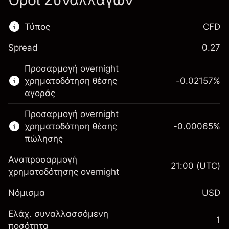
Όροι Συναλλαγών
Τύπος
CFD
Spread
0.27
Αυτή η χρηματοπιστωτική αγορά είναι
Προσαρμογή overnight
διαθέσιμη για διαπραγμάτευση CFD.
χρηματοδότηση θέσης
-0.02157
%
Μάθετε περισσότερα σχετικά με:
αγοράς
CFDs
Προσαρμογή overnight
χρηματοδότηση θέσης
-0.00065
%
πώλησης
Αναπροσαρμογή
21:00
(UTC)
χρηματοδότησης overnight
Περιθώριο. Η επένδυσή
$1,000.00
Νόμισμα
USD
σας
Αναπροσαρμογή
Ελάχ. συναλλασσόμενη
1
-0.021568
χρηματοδότησης κατά
ποσότητα
Περιθώριο. Η επένδυσή