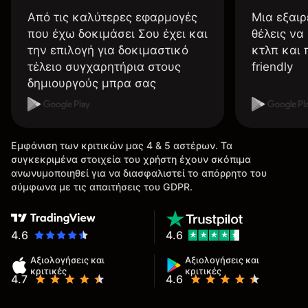
Από τις καλύτερες εφαρμογές
Μια εξαιρ
που έχω δοκιμάσει Σου έχει και
θέλεις να
την επιλογή για δοκιμαστικό
κτλπ και 
τέλειο συγχαρητήρια στους
friendly
δημιουργούς μπρα σας
Εμφάνιση των κριτικών μας 4 & 5 αστέρων. Τα
συγκεκριμένα στοιχεία του χρήστη έχουν σκόπιμα
ανωνυμοποιηθεί για να διασφαλιστεί το απόρρητο του
σύμφωνα με τις απαιτήσεις του GDPR.
4.6
4.6
Αξιολογήσεις και
Αξιολογήσεις και
κριτικές
κριτικές
4.7
4.6