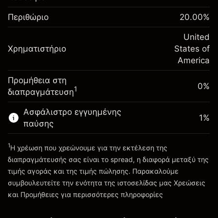
$1,000.00
%
τη διάρκεια της νύχτας
σας
(-$1.08)
Χρεώσεις από την πλήρη αξία
Περιθώριο
20.00
%
Αναπροσαρμογή
της θέσης
-0.000654
χρηματοδότησης κατά
United
Μέγεθος διαπραγμάτευσης με μόχλευση
%
Χρηματιστήριο
τη διάρκεια της νύχτας
States of
~
$5,000.00
(-$0.03)
Χρεώσεις από την πλήρη αξία
America
Χρήματα από μόχλευση ~
$4,000.00
της θέσης
Προμήθεια στη
Μέγεθος διαπραγμάτευσης με μόχλευση
0%
1
διαπραγμάτευση
Πηγαίνετε στην πλατφόρμα
~
$5,000.00
Χρήματα από μόχλευση ~
$4,000.00
Ασφάλιστρο εγγυημένης
1
%
παύσης
Πηγαίνετε στην πλατφόρμα
1
Η χρέωση που χρεώνουμε για την εκτέλεση της
διαπραγμάτευσής σας είναι το spread, η διαφορά μεταξύ της
τιμής αγοράς και της τιμής πώλησης. Παρακαλούμε
συμβουλευτείτε την ενότητα της ιστοσελίδας μας
Χρεώσεις
Χρεώσεις και Τέλη
και Προμήθειες
για περισσότερες πληροφορίες