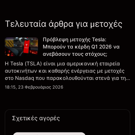
Τελευταία άρθρα για μετοχές
Πρόβλεψη μετοχής Tesla:
Μπορούν τα κέρδη Q1 2026 να
ανεβάσουν τους στόχους;
Η Tesla (TSLA) είναι μια αμερικανική εταιρεία
αυτοκινήτων και καθαρής ενέργειας με μετοχές
στο Nasdaq που παρακολουθούνται στενά για την
απόδοση κερδών, τα δεδομένα παραδόσεων και
18:15, 23 Φεβρουάριος 2026
τις εξελίξεις στην τεχνολογία και την παραγωγή.
Σχετικές αγορές