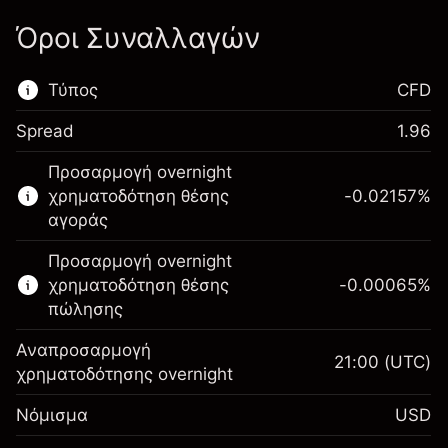
Όροι Συναλλαγών
Τύπος
CFD
Spread
1.96
Αυτή η χρηματοπιστωτική αγορά είναι
Προσαρμογή overnight
διαθέσιμη για διαπραγμάτευση CFD.
χρηματοδότηση θέσης
-0.02157
%
Μάθετε περισσότερα σχετικά με:
αγοράς
CFDs
Προσαρμογή overnight
χρηματοδότηση θέσης
-0.00065
%
πώλησης
Αναπροσαρμογή
21:00
(UTC)
χρηματοδότησης overnight
Περιθώριο. Η επένδυσή
$1,000.00
Νόμισμα
USD
σας