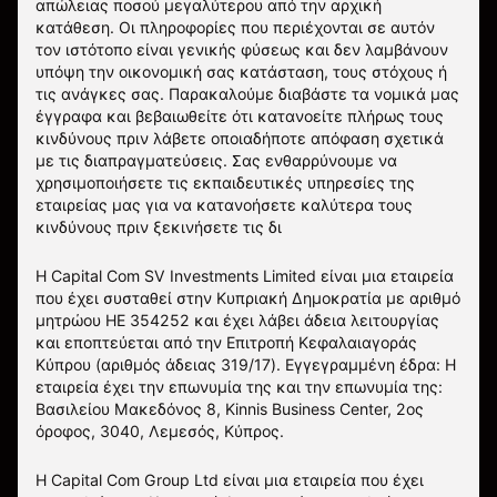
απώλειας ποσού μεγαλύτερου από την αρχική
κατάθεση. Οι πληροφορίες που περιέχονται σε αυτόν
τον ιστότοπο είναι γενικής φύσεως και δεν λαμβάνουν
υπόψη την οικονομική σας κατάσταση, τους στόχους ή
τις ανάγκες σας. Παρακαλούμε διαβάστε τα νομικά μας
έγγραφα και βεβαιωθείτε ότι κατανοείτε πλήρως τους
κινδύνους πριν λάβετε οποιαδήποτε απόφαση σχετικά
με τις διαπραγματεύσεις. Σας ενθαρρύνουμε να
χρησιμοποιήσετε τις εκπαιδευτικές υπηρεσίες της
εταιρείας μας για να κατανοήσετε καλύτερα τους
κινδύνους πριν ξεκινήσετε τις δι
Η Capital Com SV Investments Limited είναι μια εταιρεία
που έχει συσταθεί στην Κυπριακή Δημοκρατία με αριθμό
μητρώου HE 354252 και έχει λάβει άδεια λειτουργίας
και εποπτεύεται από την Επιτροπή Κεφαλαιαγοράς
Κύπρου (αριθμός άδειας 319/17). Εγγεγραμμένη έδρα: Η
εταιρεία έχει την επωνυμία της και την επωνυμία της:
Βασιλείου Μακεδόνος 8, Kinnis Business Center, 2ος
όροφος, 3040, Λεμεσός, Κύπρος.
Η Capital Com Group Ltd είναι μια εταιρεία που έχει