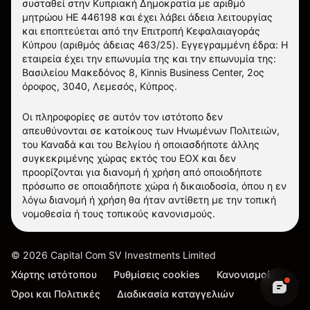
συσταθεί στην Κυπριακή Δημοκρατία με αριθμό
μητρώου ΗΕ 446198 και έχει λάβει άδεια λειτουργίας
και εποπτεύεται από την Επιτροπή Κεφαλαιαγοράς
Κύπρου (αριθμός άδειας 463/25). Εγγεγραμμένη έδρα: Η
εταιρεία έχει την επωνυμία της και την επωνυμία της:
Βασιλείου Μακεδόνος 8, Kinnis Business Center, 2ος
όροφος, 3040, Λεμεσός, Κύπρος.
Οι πληροφορίες σε αυτόν τον ιστότοπο δεν
απευθύνονται σε κατοίκους των Ηνωμένων Πολιτειών,
του Καναδά και του Βελγίου ή οποιασδήποτε άλλης
συγκεκριμένης χώρας εκτός του ΕΟΧ και δεν
προορίζονται για διανομή ή χρήση από οποιοδήποτε
πρόσωπο σε οποιαδήποτε χώρα ή δικαιοδοσία, όπου η εν
λόγω διανομή ή χρήση θα ήταν αντίθετη με την τοπική
νομοθεσία ή τους τοπικούς κανονισμούς.
©
2026
Capital Com SV Investments Limited
Χάρτης ιστότοπου
Ρυθμίσεις cookies
Κανονισμοί
Όροι και Πολιτικές
Διαδικασία καταγγελιών