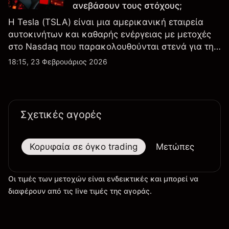
ανεβάσουν τους στόχους;
Η Tesla (TSLA) είναι μια αμερικανική εταιρεία
αυτοκινήτων και καθαρής ενέργειας με μετοχές
στο Nasdaq που παρακολουθούνται στενά για την
απόδοση κερδών, τα δεδομένα παραδόσεων και
18:15, 23 Φεβρουάριος 2026
τις εξελίξεις στην τεχνολογία και την παραγωγή.
Σχετικές αγορές
Κορυφαία σε όγκο trading
Μετώπες
Μεγ
Οι τιμές των μετοχών είναι ενδεικτικές και μπορεί να
διαφέρουν από τις live τιμές της αγοράς.