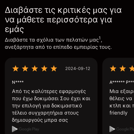
Διαβάστε τις κριτικές μας για
να μάθετε περισσότερα για
εμάς
1
Διαβάστε τα σχόλια των πελατών μας
,
ανεξάρτητα από το επίπεδο εμπειρίας τους.
2024-09-12
N****
A****** P**
Από τις καλύτερες εφαρμογές
Μια εξαιρ
που έχω δοκιμάσει Σου έχει και
θέλεις να
την επιλογή για δοκιμαστικό
κτλπ και 
τέλειο συγχαρητήρια στους
friendly
δημιουργούς μπρα σας