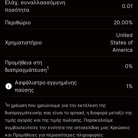
Αναπροσαρμογή
Ελάχ. συναλλασσόμενη
0.01
-0.021568
χρηματοδότησης κατά
ποσότητα
Περιθώριο. Η επένδυσή
$1,000.00
%
τη διάρκεια της νύχτας
σας
(-$1.08)
Χρεώσεις από την πλήρη αξία
Περιθώριο
20.00
%
Αναπροσαρμογή
της θέσης
-0.000654
χρηματοδότησης κατά
United
Μέγεθος διαπραγμάτευσης με μόχλευση
%
Χρηματιστήριο
τη διάρκεια της νύχτας
States of
~
$5,000.00
(-$0.03)
Χρεώσεις από την πλήρη αξία
America
Χρήματα από μόχλευση ~
$4,000.00
της θέσης
Προμήθεια στη
Μέγεθος διαπραγμάτευσης με μόχλευση
0%
1
διαπραγμάτευση
Πηγαίνετε στην πλατφόρμα
~
$5,000.00
Χρήματα από μόχλευση ~
$4,000.00
Ασφάλιστρο εγγυημένης
1
%
παύσης
Πηγαίνετε στην πλατφόρμα
1
Η χρέωση που χρεώνουμε για την εκτέλεση της
διαπραγμάτευσής σας είναι το spread, η διαφορά μεταξύ της
τιμής αγοράς και της τιμής πώλησης. Παρακαλούμε
συμβουλευτείτε την ενότητα της ιστοσελίδας μας
Χρεώσεις
Χρεώσεις και Τέλη
και Προμήθειες
για περισσότερες πληροφορίες